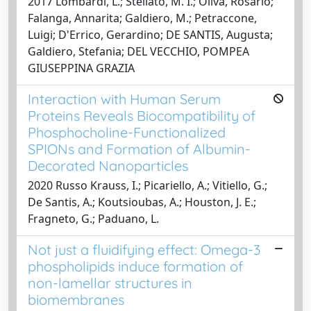
2017 Lombardi, L.; Stellato, M. I.; Oliva, Rosario;
Falanga, Annarita; Galdiero, M.; Petraccone,
Luigi; D'Errico, Gerardino; DE SANTIS, Augusta;
Galdiero, Stefania; DEL VECCHIO, POMPEA
GIUSEPPINA GRAZIA
Interaction with Human Serum
Proteins Reveals Biocompatibility of
Phosphocholine-Functionalized
SPIONs and Formation of Albumin-
Decorated Nanoparticles
2020 Russo Krauss, I.; Picariello, A.; Vitiello, G.;
De Santis, A.; Koutsioubas, A.; Houston, J. E.;
Fragneto, G.; Paduano, L.
Not just a fluidifying effect: Omega-3
phospholipids induce formation of
non-lamellar structures in
biomembranes