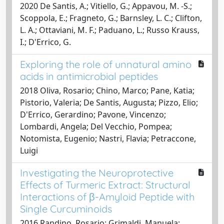
2020 De Santis, A.; Vitiello, G.; Appavou, M. -S.;
Scoppola, E.; Fragneto, G.; Barnsley, L. C.; Clifton,
L. A.; Ottaviani, M. F.; Paduano, L.; Russo Krauss,
I.; D'Errico, G.
Exploring the role of unnatural amino
acids in antimicrobial peptides
2018 Oliva, Rosario; Chino, Marco; Pane, Katia;
Pistorio, Valeria; De Santis, Augusta; Pizzo, Elio;
D'Errico, Gerardino; Pavone, Vincenzo;
Lombardi, Angela; Del Vecchio, Pompea;
Notomista, Eugenio; Nastri, Flavia; Petraccone,
Luigi
Investigating the Neuroprotective
Effects of Turmeric Extract: Structural
Interactions of β-Amyloid Peptide with
Single Curcuminoids
2016 Randino, Rosario; Grimaldi, Manuela;