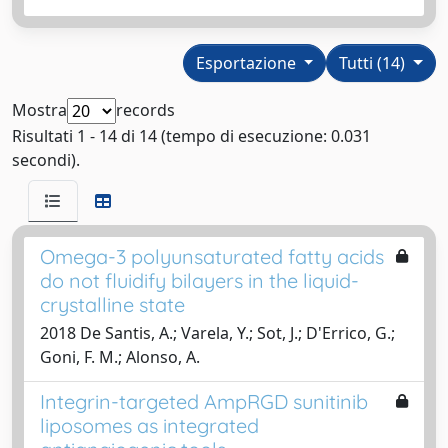
Esportazione
Tutti (14)
Mostra
records
Risultati 1 - 14 di 14 (tempo di esecuzione: 0.031
secondi).
Omega-3 polyunsaturated fatty acids
do not fluidify bilayers in the liquid-
crystalline state
2018 De Santis, A.; Varela, Y.; Sot, J.; D'Errico, G.;
Goni, F. M.; Alonso, A.
Integrin-targeted AmpRGD sunitinib
liposomes as integrated