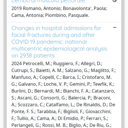
Lembo di muscolo pettorale.
2019 Romano, Antonio; Bonavolonta', Paola;
Cama, Antonia; Piombino, Pasquale.
Changes in hospital admissions for
facial fractures during and after
COVID 19 pandemic: national
multicentric epidemiological analysis
on 2938 patients
2024 Petrocelli, M.; Ruggiero, F.; Allegri, D.;
Cutrupi, S.; Baietti, A. M.; Salzano, G.; Maglitto, F.;
Manfuso, A.; Copelli, C.; Barca, I.; Cristofaro, M.
G.; Galvano, F.; Loche, V. P.; Gemini, P.; Tewfik, K.;
Burlini, D.; Bernardi, M.; Bianchi, F. A.; Catanzaro,
S.; Ascani, G.; Consorti, G.; Balercia, P.; Braconi,
A.; Scozzaro, C.; Catalfamo, L.; De Rinaldis, D.; De
Ponte, F. S.; Tarabbia, F.; Biglioli, F.; Giovacchini,
F.; Tullio, A.; Cama, A.; Di Emidio, P.; Ferrari, S.;
Perlangeli, G.; Rossi, M. B.; Biglio, A.; De Riu, G.;