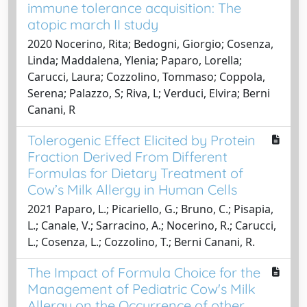
immune tolerance acquisition: The
atopic march II study
2020 Nocerino, Rita; Bedogni, Giorgio; Cosenza,
Linda; Maddalena, Ylenia; Paparo, Lorella;
Carucci, Laura; Cozzolino, Tommaso; Coppola,
Serena; Palazzo, S; Riva, L; Verduci, Elvira; Berni
Canani, R
Tolerogenic Effect Elicited by Protein
Fraction Derived From Different
Formulas for Dietary Treatment of
Cow’s Milk Allergy in Human Cells
2021 Paparo, L.; Picariello, G.; Bruno, C.; Pisapia,
L.; Canale, V.; Sarracino, A.; Nocerino, R.; Carucci,
L.; Cosenza, L.; Cozzolino, T.; Berni Canani, R.
The Impact of Formula Choice for the
Management of Pediatric Cow's Milk
Allergy on the Occurrence of other