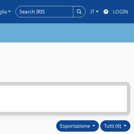
glia
IT
LOGIN
Esportazione
Tutti (6)