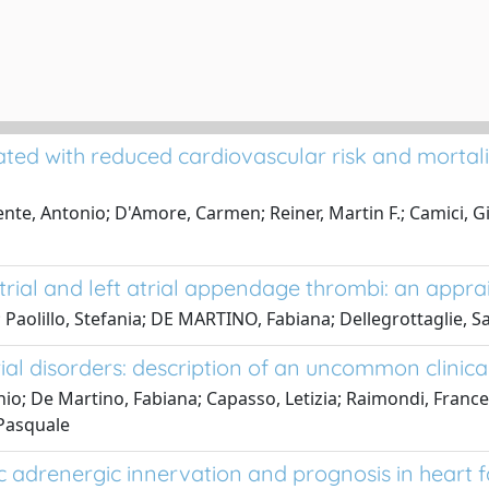
ated with reduced cardiovascular risk and mortalit
ente, Antonio; D'Amore, Carmen; Reiner, Martin F.; Camici, 
atrial and left atrial appendage thrombi: an appra
; Paolillo, Stefania; DE MARTINO, Fabiana; Dellegrottaglie,
l disorders: description of an uncommon clinica
o; De Martino, Fabiana; Capasso, Letizia; Raimondi, Francesc
 Pasquale
 adrenergic innervation and prognosis in heart f