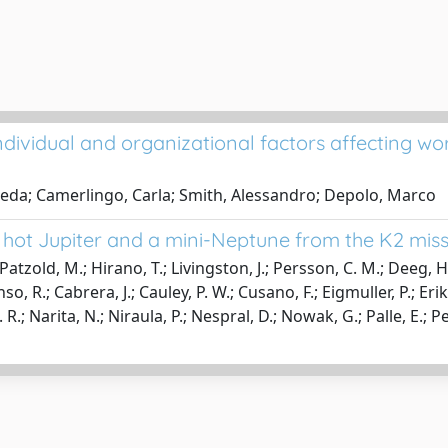
dividual and organizational factors affecting wo
Leda; Camerlingo, Carla; Smith, Alessandro; Depolo, Marco
 hot Jupiter and a mini-Neptune from the K2 mis
Patzold, M.; Hirano, T.; Livingston, J.; Persson, C. M.; Deeg, H.
so, R.; Cabrera, J.; Cauley, P. W.; Cusano, F.; Eigmuller, P.; Eri
 Narita, N.; Niraula, P.; Nespral, D.; Nowak, G.; Palle, E.; Petri