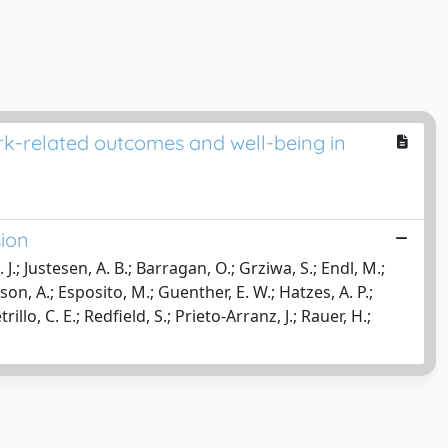
rk-related outcomes and well-being in
sion
 J.; Justesen, A. B.; Barragan, O.; Grziwa, S.; Endl, M.;
kson, A.; Esposito, M.; Guenther, E. W.; Hatzes, A. P.;
llo, C. E.; Redfield, S.; Prieto-Arranz, J.; Rauer, H.;