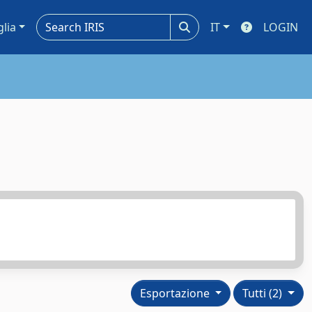
glia
IT
LOGIN
Esportazione
Tutti (2)