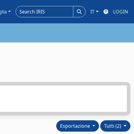
glia
IT
LOGIN
Esportazione
Tutti (2)