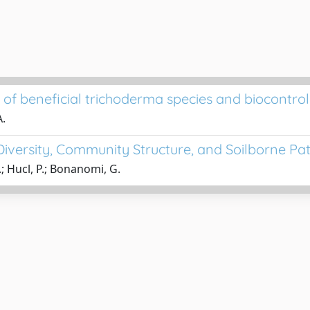
on of beneficial trichoderma species and biocontr
A.
Diversity, Community Structure, and Soilborne P
.; Hucl, P.; Bonanomi, G.