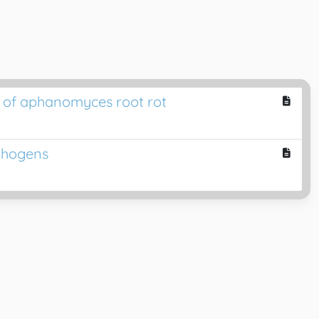
ol of aphanomyces root rot
athogens