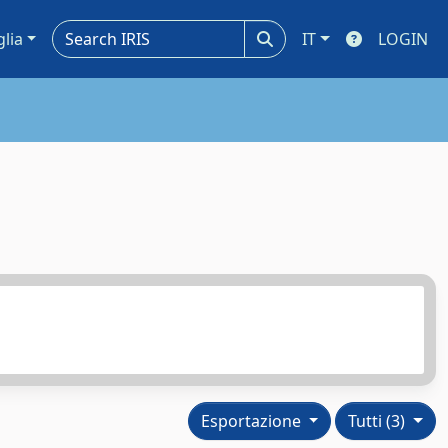
glia
IT
LOGIN
Esportazione
Tutti (3)