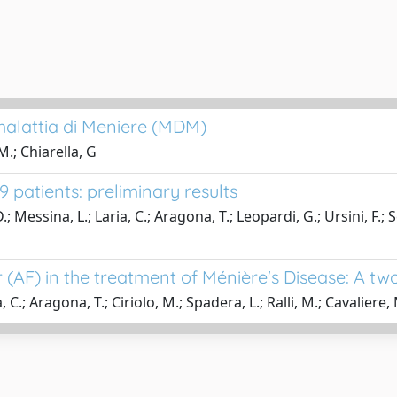
a malattia di Meniere (MDM)
M.; Chiarella, G
9 patients: preliminary results
D.; Messina, L.; Laria, C.; Aragona, T.; Leopardi, G.; Ursini, F.; 
(AF) in the treatment of Ménière's Disease: A two
, C.; Aragona, T.; Ciriolo, M.; Spadera, L.; Ralli, M.; Cavaliere,