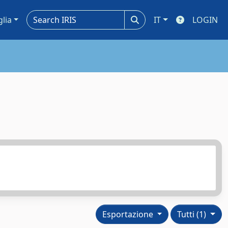
glia
IT
LOGIN
Esportazione
Tutti (1)