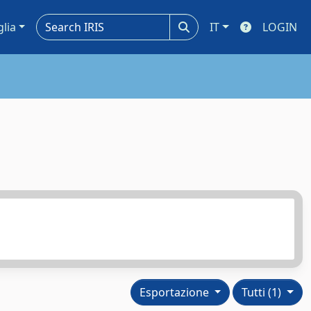
glia
IT
LOGIN
Esportazione
Tutti (1)