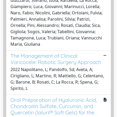
Guizzardi, Stefano; Isola, Raffaella; La Rocca,
Giampiero; Luca, Giovanni; Marinucci, Lorella;
Naro, Fabio; Nicolini, Gabriella; Ortolani, Fulvia;
Palmieri, Annalisa; Parolini, Silvia; Patrizi,
Ornella; Pini, Alessandro; Rosati, Claudia; Sica,
Gigliola; Sogos, Valeria; Tabellini, Giovanna;
Tamagnone, Luca; Trubiani, Oriana; Vannucchi
Maria, Giuliana
The Management of Clinical
Varicocele: Robotic Surgery Approach
2022 Napolitano, L; Pandolfo, Sd; Aveta, A;
Cirigliano, L; Martino, R; Mattiello, G; Celentano,
G; Barone, B; Rosati, C; La Rocca, R; Spena, G;
Spirito, L
Oral Preparation of Hyaluronic Acid,
Chondroitin Sulfate, Curcumin, and
Quercetin (Ialuril® Soft Gels) for the