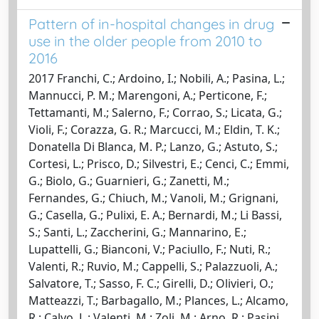
Pattern of in-hospital changes in drug
use in the older people from 2010 to
2016
2017 Franchi, C.; Ardoino, I.; Nobili, A.; Pasina, L.;
Mannucci, P. M.; Marengoni, A.; Perticone, F.;
Tettamanti, M.; Salerno, F.; Corrao, S.; Licata, G.;
Violi, F.; Corazza, G. R.; Marcucci, M.; Eldin, T. K.;
Donatella Di Blanca, M. P.; Lanzo, G.; Astuto, S.;
Cortesi, L.; Prisco, D.; Silvestri, E.; Cenci, C.; Emmi,
G.; Biolo, G.; Guarnieri, G.; Zanetti, M.;
Fernandes, G.; Chiuch, M.; Vanoli, M.; Grignani,
G.; Casella, G.; Pulixi, E. A.; Bernardi, M.; Li Bassi,
S.; Santi, L.; Zaccherini, G.; Mannarino, E.;
Lupattelli, G.; Bianconi, V.; Paciullo, F.; Nuti, R.;
Valenti, R.; Ruvio, M.; Cappelli, S.; Palazzuoli, A.;
Salvatore, T.; Sasso, F. C.; Girelli, D.; Olivieri, O.;
Matteazzi, T.; Barbagallo, M.; Plances, L.; Alcamo,
R.; Calvo, L.; Valenti, M.; Zoli, M.; Arno, R.; Pasini,