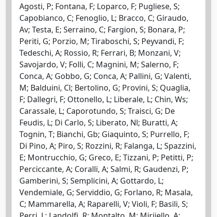
Agosti, P; Fontana, F; Loparco, F; Pugliese, S;
Capobianco, C; Fenoglio, L; Bracco, C; Giraudo,
Av; Testa, E; Serraino, C; Fargion, S; Bonara, P;
Periti, G; Porzio, M; Tiraboschi, S; Peyvandi, F;
Tedeschi, A; Rossio, R; Ferrari, B; Monzani, V;
Savojardo, V; Folli, C; Magnini, M; Salerno, F;
Conca, A; Gobbo, G; Conca, A; Pallini, G; Valenti,
M; Balduini, Cl; Bertolino, G; Provini, S; Quaglia,
F; Dallegri, F; Ottonello, L; Liberale, L; Chin, Ws;
Carassale, L; Caporotundo, S; Traisci, G; De
Feudis, L; Di Carlo, S; Liberato, Nl; Buratti, A;
Tognin, T; Bianchi, Gb; Giaquinto, S; Purrello, F;
Di Pino, A; Piro, S; Rozzini, R; Falanga, L; Spazzini,
E; Montrucchio, G; Greco, E; Tizzani, P; Petitti, P;
Perciccante, A; Coralli, A; Salmi, R; Gaudenzi, P;
Gamberini, S; Semplicini, A; Gottardo, L;
Vendemiale, G; Serviddio, G; Forlano, R; Masala,
C; Mammarella, A; Raparelli, V; Violi, F; Basili, S;
Perri, L; Landolfi, R; Montalto, M; Mirijello, A;