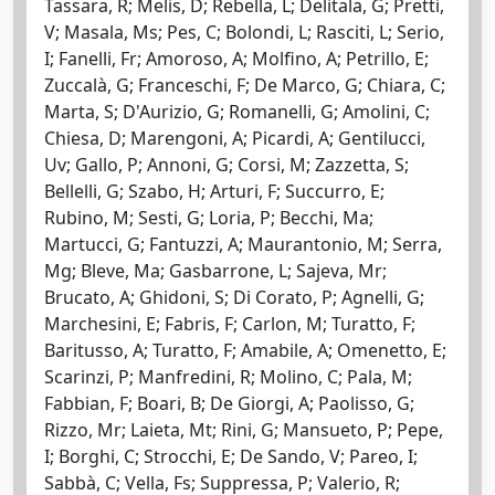
Tassara, R; Melis, D; Rebella, L; Delitala, G; Pretti,
V; Masala, Ms; Pes, C; Bolondi, L; Rasciti, L; Serio,
I; Fanelli, Fr; Amoroso, A; Molfino, A; Petrillo, E;
Zuccalà, G; Franceschi, F; De Marco, G; Chiara, C;
Marta, S; D'Aurizio, G; Romanelli, G; Amolini, C;
Chiesa, D; Marengoni, A; Picardi, A; Gentilucci,
Uv; Gallo, P; Annoni, G; Corsi, M; Zazzetta, S;
Bellelli, G; Szabo, H; Arturi, F; Succurro, E;
Rubino, M; Sesti, G; Loria, P; Becchi, Ma;
Martucci, G; Fantuzzi, A; Maurantonio, M; Serra,
Mg; Bleve, Ma; Gasbarrone, L; Sajeva, Mr;
Brucato, A; Ghidoni, S; Di Corato, P; Agnelli, G;
Marchesini, E; Fabris, F; Carlon, M; Turatto, F;
Baritusso, A; Turatto, F; Amabile, A; Omenetto, E;
Scarinzi, P; Manfredini, R; Molino, C; Pala, M;
Fabbian, F; Boari, B; De Giorgi, A; Paolisso, G;
Rizzo, Mr; Laieta, Mt; Rini, G; Mansueto, P; Pepe,
I; Borghi, C; Strocchi, E; De Sando, V; Pareo, I;
Sabbà, C; Vella, Fs; Suppressa, P; Valerio, R;