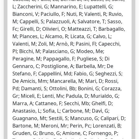
L; Zaccherini, G; Mannarino, E; Lupattelli, G;
Bianconi, V; Paciullo, F; Nuti, R; Valenti, R; Ruvio,
M; Cappelli, S; Palazzuoli, A; Salvatore, T; Sasso,
Fc; Girelli, D; Olivieri, O; Matteazzi, T; Barbagallo,
M; Plances, L; Alcamo, R; Licata, G; Calvo, L;
Valenti, M; Zoli, M; Arnò, R; Pasini, Fl; Capecchi,
Pl; Bicchi, M; Palasciano, G; Modeo, Me;
Peragine, M; Pappagallo, F; Pugliese, S; Di
Gennaro, C; Postiglione, A; Barbella, Mr; De
Stefano, F; Cappellini, Md; Fabio, G; Seghezzi, S;
De Amicis, Mm; Mancarella, M; Mari, D; Rossi,
Pd; Damanti, S; Ottolini, Bb; Bonini, G; Corazza,
Gr; Miceli, E; Lenti, Mv; Padula, D; Murialdo, G;
Marra, A; Cattaneo, F; Secchi, Mb; Ghelfi, D;
Anastasio, L; Sofia, L; Carbone, M; Davì, G;
Guagnano, Mt; Sestili, S; Mancuso, G; Calipari, D;
Bartone, M; Meroni, Mr; Perin, Pc; Lorenzati, B;
Gruden, G; Bruno, G; Amione, C; Fornengo, P;