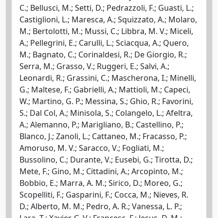
C.; Bellusci, M.; Setti, D.; Pedrazzoli, F.; Guasti, L.;
Castiglioni, L.; Maresca, A.; Squizzato, A.; Molaro,
M.; Bertolotti, M.; Mussi, C.; Libbra, M. V.; Miceli,
A.; Pellegrini, E.; Carulli, L.; Sciacqua, A.; Quero,
M.; Bagnato, C.; Corinaldesi, R.; De Giorgio, R.;
Serra, M.; Grasso, V.; Ruggeri, E.; Salvi, A.;
Leonardi, R.; Grassini, C.; Mascherona, I.; Minelli,
G.; Maltese, F.; Gabrielli, A.; Mattioli, M.; Capeci,
W.; Martino, G. P.; Messina, S.; Ghio, R.; Favorini,
S.; Dal Col, A.; Minisola, S.; Colangelo, L.; Afeltra,
A.; Alemanno, P.; Marigliano, B.; Castellino, P.;
Blanco, J.; Zanoli, L.; Cattaneo, M.; Fracasso, P.;
Amoruso, M. V.; Saracco, V.; Fogliati, M.;
Bussolino, C.; Durante, V.; Eusebi, G.; Tirotta, D.;
Mete, F.; Gino, M.; Cittadini, A.; Arcopinto, M.;
Bobbio, E.; Marra, A. M.; Sirico, D.; Moreo, G.;
Scopelliti, F.; Gasparini, F.; Cocca, M.; Nieves, R.
D.; Alberto, M. M.; Pedro, A. R.; Vanessa, L. P.;
Lara, T.; Xavier, C. V.; Francesc, F.; Jesus, D. M.;