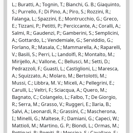
L.; Buratti, A.; Tognin, T.; Bianchi, G. B.; Giaquinto,
S.; Purrello, F.; Di Pino, A.; Piro, S.; Rozzini, R.;
Falanga, L.; Spazzini, E.; Montrucchio, G.; Greco,
E.; Tizzani, P.; Petitti, P.; Perciccante, A.; Coralli, A.;
Salmi, R.; Gaudenzi, P.; Gamberini, S.; Semplicini,
A.; Gottardo, L.; Vendemiale, G.; Serviddio, G.;
Forlano, R.; Masala, C.; Mammarella, A.; Raparelli,
V.; Basili, S.; Perri, L.; Landolfi, R.; Montalto, M.;
Mirijello, A.; Vallone, C.; Bellusci, M.; Setti, D.;
Pedrazzoli, F.; Guasti, L.; Castiglioni, L.; Maresca,
A.; Squizzato, A.; Molaro, M.; Bertolotti, M.;
Mussi, C.; Libbra, M. V.; Miceli, A.; Pellegrini, E.;
Carulli, L.; Veltri, F.; Sciacqua, A.; Quero, M.;
Bagnato, C.; Colangelo, L.; Falbo, T.; De Giorgio,
R.; Serra, M.; Grasso, V.; Ruggeri, E.; Ilaria, B.;
Salvi, A.; Leonardi, R.; Grassini, C.; Mascherona,
I.; Minelli, G.; Maltese, F.; Damiani, G.; Capeci, W.;
Mattioli, M.; Martino, G. P.; Biondi, L.; Ormas, M.;
Pettinari, P.; Romiti, R.; Messina, S.; Cavallaro, F.;