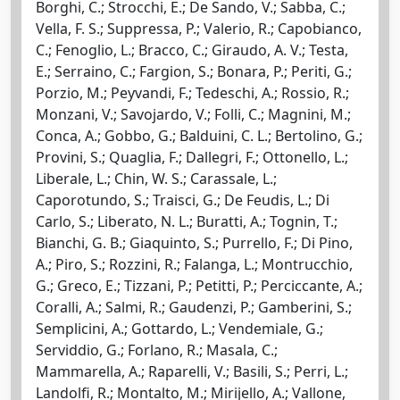
Borghi, C.; Strocchi, E.; De Sando, V.; Sabba, C.;
Vella, F. S.; Suppressa, P.; Valerio, R.; Capobianco,
C.; Fenoglio, L.; Bracco, C.; Giraudo, A. V.; Testa,
E.; Serraino, C.; Fargion, S.; Bonara, P.; Periti, G.;
Porzio, M.; Peyvandi, F.; Tedeschi, A.; Rossio, R.;
Monzani, V.; Savojardo, V.; Folli, C.; Magnini, M.;
Conca, A.; Gobbo, G.; Balduini, C. L.; Bertolino, G.;
Provini, S.; Quaglia, F.; Dallegri, F.; Ottonello, L.;
Liberale, L.; Chin, W. S.; Carassale, L.;
Caporotundo, S.; Traisci, G.; De Feudis, L.; Di
Carlo, S.; Liberato, N. L.; Buratti, A.; Tognin, T.;
Bianchi, G. B.; Giaquinto, S.; Purrello, F.; Di Pino,
A.; Piro, S.; Rozzini, R.; Falanga, L.; Montrucchio,
G.; Greco, E.; Tizzani, P.; Petitti, P.; Perciccante, A.;
Coralli, A.; Salmi, R.; Gaudenzi, P.; Gamberini, S.;
Semplicini, A.; Gottardo, L.; Vendemiale, G.;
Serviddio, G.; Forlano, R.; Masala, C.;
Mammarella, A.; Raparelli, V.; Basili, S.; Perri, L.;
Landolfi, R.; Montalto, M.; Mirijello, A.; Vallone,