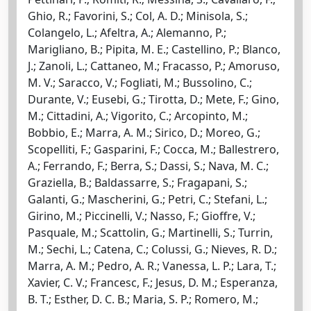
Ghio, R.; Favorini, S.; Col, A. D.; Minisola, S.;
Colangelo, L.; Afeltra, A.; Alemanno, P.;
Marigliano, B.; Pipita, M. E.; Castellino, P.; Blanco,
J.; Zanoli, L.; Cattaneo, M.; Fracasso, P.; Amoruso,
M. V.; Saracco, V.; Fogliati, M.; Bussolino, C.;
Durante, V.; Eusebi, G.; Tirotta, D.; Mete, F.; Gino,
M.; Cittadini, A.; Vigorito, C.; Arcopinto, M.;
Bobbio, E.; Marra, A. M.; Sirico, D.; Moreo, G.;
Scopelliti, F.; Gasparini, F.; Cocca, M.; Ballestrero,
A.; Ferrando, F.; Berra, S.; Dassi, S.; Nava, M. C.;
Graziella, B.; Baldassarre, S.; Fragapani, S.;
Galanti, G.; Mascherini, G.; Petri, C.; Stefani, L.;
Girino, M.; Piccinelli, V.; Nasso, F.; Gioffre, V.;
Pasquale, M.; Scattolin, G.; Martinelli, S.; Turrin,
M.; Sechi, L.; Catena, C.; Colussi, G.; Nieves, R. D.;
Marra, A. M.; Pedro, A. R.; Vanessa, L. P.; Lara, T.;
Xavier, C. V.; Francesc, F.; Jesus, D. M.; Esperanza,
B. T.; Esther, D. C. B.; Maria, S. P.; Romero, M.;