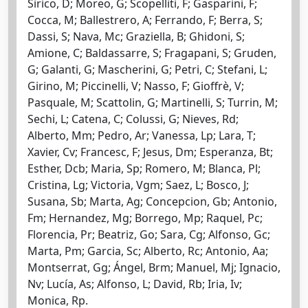
Sirico, D; Moreo, G; Scopelliti, F; Gasparini, F;
Cocca, M; Ballestrero, A; Ferrando, F; Berra, S;
Dassi, S; Nava, Mc; Graziella, B; Ghidoni, S;
Amione, C; Baldassarre, S; Fragapani, S; Gruden,
G; Galanti, G; Mascherini, G; Petri, C; Stefani, L;
Girino, M; Piccinelli, V; Nasso, F; Gioffrè, V;
Pasquale, M; Scattolin, G; Martinelli, S; Turrin, M;
Sechi, L; Catena, C; Colussi, G; Nieves, Rd;
Alberto, Mm; Pedro, Ar; Vanessa, Lp; Lara, T;
Xavier, Cv; Francesc, F; Jesus, Dm; Esperanza, Bt;
Esther, Dcb; Maria, Sp; Romero, M; Blanca, Pl;
Cristina, Lg; Victoria, Vgm; Saez, L; Bosco, J;
Susana, Sb; Marta, Ag; Concepcion, Gb; Antonio,
Fm; Hernandez, Mg; Borrego, Mp; Raquel, Pc;
Florencia, Pr; Beatriz, Go; Sara, Cg; Alfonso, Gc;
Marta, Pm; Garcia, Sc; Alberto, Rc; Antonio, Aa;
Montserrat, Gg; Ángel, Brm; Manuel, Mj; Ignacio,
Nv; Lucía, As; Alfonso, L; David, Rb; Iria, Iv;
Monica, Rp.