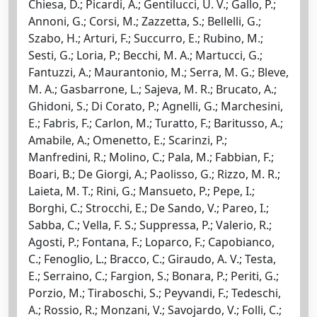
Chiesa, D.; Picardi, A.; Gentilucci, U. V.; Gallo, P.;
Annoni, G.; Corsi, M.; Zazzetta, S.; Bellelli, G.;
Szabo, H.; Arturi, F.; Succurro, E.; Rubino, M.;
Sesti, G.; Loria, P.; Becchi, M. A.; Martucci, G.;
Fantuzzi, A.; Maurantonio, M.; Serra, M. G.; Bleve,
M. A.; Gasbarrone, L.; Sajeva, M. R.; Brucato, A.;
Ghidoni, S.; Di Corato, P.; Agnelli, G.; Marchesini,
E.; Fabris, F.; Carlon, M.; Turatto, F.; Baritusso, A.;
Amabile, A.; Omenetto, E.; Scarinzi, P.;
Manfredini, R.; Molino, C.; Pala, M.; Fabbian, F.;
Boari, B.; De Giorgi, A.; Paolisso, G.; Rizzo, M. R.;
Laieta, M. T.; Rini, G.; Mansueto, P.; Pepe, I.;
Borghi, C.; Strocchi, E.; De Sando, V.; Pareo, I.;
Sabba, C.; Vella, F. S.; Suppressa, P.; Valerio, R.;
Agosti, P.; Fontana, F.; Loparco, F.; Capobianco,
C.; Fenoglio, L.; Bracco, C.; Giraudo, A. V.; Testa,
E.; Serraino, C.; Fargion, S.; Bonara, P.; Periti, G.;
Porzio, M.; Tiraboschi, S.; Peyvandi, F.; Tedeschi,
A.; Rossio, R.; Monzani, V.; Savojardo, V.; Folli, C.;