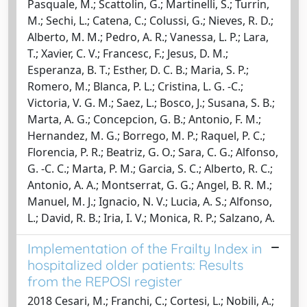
Pasquale, M.; Scattolin, G.; Martinelli, S.; Turrin,
M.; Sechi, L.; Catena, C.; Colussi, G.; Nieves, R. D.;
Alberto, M. M.; Pedro, A. R.; Vanessa, L. P.; Lara,
T.; Xavier, C. V.; Francesc, F.; Jesus, D. M.;
Esperanza, B. T.; Esther, D. C. B.; Maria, S. P.;
Romero, M.; Blanca, P. L.; Cristina, L. G. -C.;
Victoria, V. G. M.; Saez, L.; Bosco, J.; Susana, S. B.;
Marta, A. G.; Concepcion, G. B.; Antonio, F. M.;
Hernandez, M. G.; Borrego, M. P.; Raquel, P. C.;
Florencia, P. R.; Beatriz, G. O.; Sara, C. G.; Alfonso,
G. -C. C.; Marta, P. M.; Garcia, S. C.; Alberto, R. C.;
Antonio, A. A.; Montserrat, G. G.; Angel, B. R. M.;
Manuel, M. J.; Ignacio, N. V.; Lucia, A. S.; Alfonso,
L.; David, R. B.; Iria, I. V.; Monica, R. P.; Salzano, A.
Implementation of the Frailty Index in
hospitalized older patients: Results
from the REPOSI register
2018 Cesari, M.; Franchi, C.; Cortesi, L.; Nobili, A.;