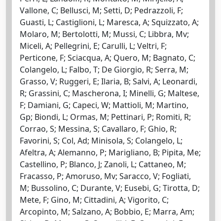
Vallone, C; Bellusci, M; Setti, D; Pedrazzoli, F;
Guasti, L; Castiglioni, L; Maresca, A; Squizzato, A;
Molaro, M; Bertolotti, M; Mussi, C; Libbra, Mv;
Miceli, A; Pellegrini, E; Carulli, L; Veltri, F;
Perticone, F; Sciacqua, A; Quero, M; Bagnato, C;
Colangelo, L; Falbo, T; De Giorgio, R; Serra, M;
Grasso, V; Ruggeri, E; Ilaria, B; Salvi, A; Leonardi,
R; Grassini, C; Mascherona, I; Minelli, G; Maltese,
F; Damiani, G; Capeci, W; Mattioli, M; Martino,
Gp; Biondi, L; Ormas, M; Pettinari, P; Romiti, R;
Corrao, S; Messina, S; Cavallaro, F; Ghio, R;
Favorini, S; Col, Ad; Minisola, S; Colangelo, L;
Afeltra, A; Alemanno, P; Marigliano, B; Pipita, Me;
Castellino, P; Blanco, J; Zanoli, L; Cattaneo, M;
Fracasso, P; Amoruso, Mv; Saracco, V; Fogliati,
M; Bussolino, C; Durante, V; Eusebi, G; Tirotta, D;
Mete, F; Gino, M; Cittadini, A; Vigorito, C;
Arcopinto, M; Salzano, A; Bobbio, E; Marra, Am;