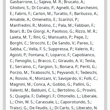
Gasbarrone, L.; Sajeva, M. R.; Brucato, A.;
Ghidoni, S.; Di Corato, P.; Agnelli, G.; Marchesini,
E.; Fabris, F.; Carlon, M.; Turatto, F.; Baritusso, A.;
Amabile, A.; Omenetto, E.; Scarinzi, P.;
Manfredini, R.; Molino, C.; Pala, M.; Fabbian, F.;
Boari, B.; De Giorgi, A.; Paolisso, G.; Rizzo, M. R.;
Laieta, M. T.; Rini, G.; Mansueto, P.; Pepe, I.;
Borghi, C.; Strocchi, E.; De Sando, V.; Pareo, I.;
Sabba, C.; Vella, F. S.; Suppressa, P.; Valerio, R.;
Agosti, P.; Fontana, F.; Loparco, F.; Capobianco,
C.; Fenoglio, L.; Bracco, C.; Giraudo, A. V.; Testa,
E.; Serraino, C.; Fargion, S.; Bonara, P.; Periti, G.;
Porzio, M.; Tiraboschi, S.; Peyvandi, F.; Tedeschi,
A.; Rossio, R.; Monzani, V.; Savojardo, V.; Folli, C.;
Magnini, M.; Conca, A.; Gobbo, G.; Pallini, G.;
Valenti, M.; Balduini, C. L.; Bertolino, G.; Provini,
S.; Quaglia, F.; Dallegri, F.; Ottonello, L.; Liberale,
L.; Chin, W. S.; Carassale, L.; Caporotundo, S.;
Traisci, G.; De Feudis, L.; Di Carlo, S.; Liberato, N.