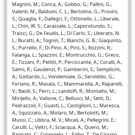
Magnini, M.; Conca, A.; Gobbo, G.; Pallini, G.;
Valenti, M.; Balduini, C. L.; Bertolino, G.; Provini,
S.; Quaglia, F.; Dallegri, F.; Ottonello, L.; Liberale,
L.; Chin, W. S.; Carassale, L.; Caporotundo, S.;
Traisci, G.; De Feudis, L.; Di Carlo, S.; Liberato, N.
L.; Buratti, A.; Tognin, T.; Bianchi, G. B.; Giaquinto,
S.; Purrello, F.; Di Pino, A.; Piro, S.; Rozzini, R.;
Falanga, L.; Spazzini, E.; Montrucchio, G.; Greco,
E.; Tizzani, P.; Petitti, P.; Perciccante, A.; Coralli, A.;
Salmi, R.; Gaudenzi, P.; Gamberini, S.; Semplicini,
A.; Gottardo, L.; Vendemiale, G.; Serviddio, G.;
Forlano, R.; Masala, C.; Mammarella, A.; Raparelli,
V.; Basili, S.; Perri, L.; Landolfi, R.; Montalto, M.;
Mirijello, A.; Vallone, C.; Bellusci, M.; Setti, D.;
Pedrazzoli, F.; Guasti, L.; Castiglioni, L.; Maresca,
A.; Squizzato, A.; Molaro, M.; Bertolotti, M.;
Mussi, C.; Libbra, M. V.; Miceli, A.; Pellegrini, E.;
Carulli, L.; Veltri, F.; Sciacqua, A.; Quero, M.;
Bagnato, C.; Colangelo, L.; Falbo, T.; De Giorgio,