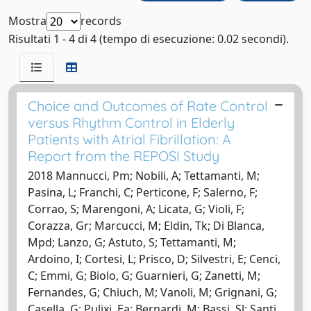
Mostra
records
Risultati 1 - 4 di 4 (tempo di esecuzione: 0.02 secondi).
Choice and Outcomes of Rate Control
versus Rhythm Control in Elderly
Patients with Atrial Fibrillation: A
Report from the REPOSI Study
2018 Mannucci, Pm; Nobili, A; Tettamanti, M;
Pasina, L; Franchi, C; Perticone, F; Salerno, F;
Corrao, S; Marengoni, A; Licata, G; Violi, F;
Corazza, Gr; Marcucci, M; Eldin, Tk; Di Blanca,
Mpd; Lanzo, G; Astuto, S; Tettamanti, M;
Ardoino, I; Cortesi, L; Prisco, D; Silvestri, E; Cenci,
C; Emmi, G; Biolo, G; Guarnieri, G; Zanetti, M;
Fernandes, G; Chiuch, M; Vanoli, M; Grignani, G;
Casella, G; Pulixi, Ea; Bernardi, M; Bassi, Sl; Santi,