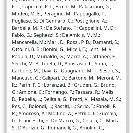
F. L.; Capecchi, P. L.; Bicchi, M.; Palasciano, G.;
Modeo, M. E.; Peragine, M.; Pappagallo, F.;
Pugliese, S.; Di Gennaro, C.; Postiglione, A.;
Barbella, M. R.; De Stefano, F.; Cappellini, M. D.;
Fabio, G.; Seghezzi, S.; De Amicis, M. M.;
Mancarella, M.; Mari, D.; Rossi, P. D.; Damanti, S.;
Ottolini, B. B.; Bonini, G.; Miceli, E.; Lenti, M. V.;
Padula, D.; Murialdo, G.; Marra, A.; Cattaneo, F.;
Secchi, M. B.; Ghelfi, D.; Anastasio, L.; Sofia, L.;
Carbone, M.; Davi, G.; Guagnano, M. T.; Sestili, S.;
Mancuso, G.; Calipari, D.; Bartone, M.; Meroni, M.
R.; Perin, P. C.; Lorenzati, B.; Gruden, G.; Bruno,
G.; Amione, C.; Fornengo, P.; Tassara, R.; Melis,
D.; Rebella, L.; Delitala, G.; Pretti, V.; Masala, M. S.;
Pes, C.; Bolondi, L.; Rasciti, L.; Serio, I.; Fanelli, F.
R.; Amoroso, A.; Molfino, A.; Petrillo, E.; Zuccala,
G.; Franceschi, F.; De Marco, G.; Chiara, C.; Marta,
S.; D'Aurizio, G.; Romanelli, G.; Amolini, C.;