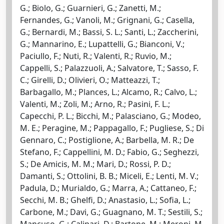
G.; Biolo, G.; Guarnieri, G.; Zanetti, M.;
Fernandes, G.; Vanoli, M.; Grignani, G.; Casella,
G.; Bernardi, M.; Bassi, S. L.; Santi, L.; Zaccherini,
G.; Mannarino, E.; Lupattelli, G.; Bianconi, V.;
Paciullo, F.; Nuti, R.; Valenti, R.; Ruvio, M.;
Cappelli, S.; Palazzuoli, A.; Salvatore, T.; Sasso, F.
C.; Girelli, D.; Olivieri, O.; Matteazzi, T.;
Barbagallo, M.; Plances, L.; Alcamo, R.; Calvo, L.;
Valenti, M.; Zoli, M.; Arno, R.; Pasini, F. L.;
Capecchi, P. L.; Bicchi, M.; Palasciano, G.; Modeo,
M. E.; Peragine, M.; Pappagallo, F.; Pugliese, S.; Di
Gennaro, C.; Postiglione, A.; Barbella, M. R.; De
Stefano, F.; Cappellini, M. D.; Fabio, G.; Seghezzi,
S.; De Amicis, M. M.; Mari, D.; Rossi, P. D.;
Damanti, S.; Ottolini, B. B.; Miceli, E.; Lenti, M. V.;
Padula, D.; Murialdo, G.; Marra, A.; Cattaneo, F.;
Secchi, M. B.; Ghelfi, D.; Anastasio, L.; Sofia, L.;
Carbone, M.; Davi, G.; Guagnano, M. T.; Sestili, S.;
Mancuso, G.; Calipari, D.; Bartone, M.; Meroni, M.