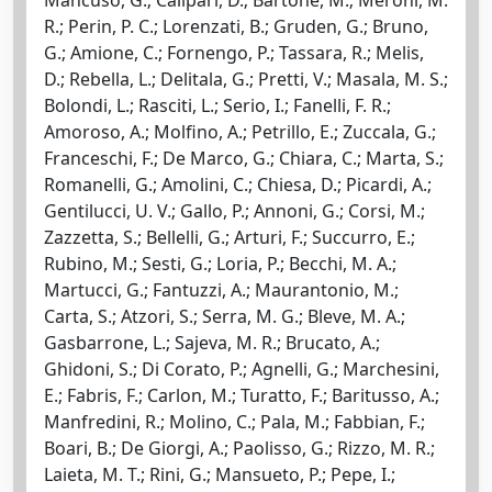
R.; Perin, P. C.; Lorenzati, B.; Gruden, G.; Bruno,
G.; Amione, C.; Fornengo, P.; Tassara, R.; Melis,
D.; Rebella, L.; Delitala, G.; Pretti, V.; Masala, M. S.;
Bolondi, L.; Rasciti, L.; Serio, I.; Fanelli, F. R.;
Amoroso, A.; Molfino, A.; Petrillo, E.; Zuccala, G.;
Franceschi, F.; De Marco, G.; Chiara, C.; Marta, S.;
Romanelli, G.; Amolini, C.; Chiesa, D.; Picardi, A.;
Gentilucci, U. V.; Gallo, P.; Annoni, G.; Corsi, M.;
Zazzetta, S.; Bellelli, G.; Arturi, F.; Succurro, E.;
Rubino, M.; Sesti, G.; Loria, P.; Becchi, M. A.;
Martucci, G.; Fantuzzi, A.; Maurantonio, M.;
Carta, S.; Atzori, S.; Serra, M. G.; Bleve, M. A.;
Gasbarrone, L.; Sajeva, M. R.; Brucato, A.;
Ghidoni, S.; Di Corato, P.; Agnelli, G.; Marchesini,
E.; Fabris, F.; Carlon, M.; Turatto, F.; Baritusso, A.;
Manfredini, R.; Molino, C.; Pala, M.; Fabbian, F.;
Boari, B.; De Giorgi, A.; Paolisso, G.; Rizzo, M. R.;
Laieta, M. T.; Rini, G.; Mansueto, P.; Pepe, I.;