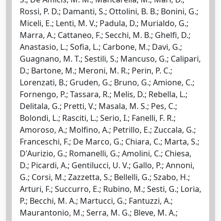
Rossi, P. D.; Damanti, S.; Ottolini, B. B.; Bonini, G.;
Miceli, E.; Lenti, M. V.; Padula, D.; Murialdo, G.;
Marra, A.; Cattaneo, F.; Secchi, M. B.; Ghelfi, D.;
Anastasio, L.; Sofia, L.; Carbone, M.; Davi, G.;
Guagnano, M. T.; Sestili, S.; Mancuso, G.; Calipari,
D.; Bartone, M.; Meroni, M. R.; Perin, P. C.;
Lorenzati, B.; Gruden, G.; Bruno, G.; Amione, C.;
Fornengo, P.; Tassara, R.; Melis, D.; Rebella, L.;
Delitala, G.; Pretti, V.; Masala, M. S.; Pes, C.;
Bolondi, L.; Rasciti, L.; Serio, I.; Fanelli, F. R.;
Amoroso, A.; Molfino, A.; Petrillo, E.; Zuccala, G.;
Franceschi, F.; De Marco, G.; Chiara, C.; Marta, S.;
D'Aurizio, G.; Romanelli, G.; Amolini, C.; Chiesa,
D.; Picardi, A.; Gentilucci, U. V.; Gallo, P.; Annoni,
G.; Corsi, M.; Zazzetta, S.; Bellelli, G.; Szabo, H.;
Arturi, F.; Succurro, E.; Rubino, M.; Sesti, G.; Loria,
P.; Becchi, M. A.; Martucci, G.; Fantuzzi, A.;
Maurantonio, M.; Serra, M. G.; Bleve, M. A.;