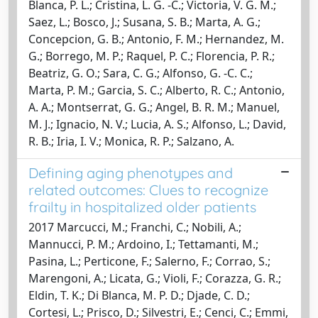
Blanca, P. L.; Cristina, L. G. -C.; Victoria, V. G. M.;
Saez, L.; Bosco, J.; Susana, S. B.; Marta, A. G.;
Concepcion, G. B.; Antonio, F. M.; Hernandez, M.
G.; Borrego, M. P.; Raquel, P. C.; Florencia, P. R.;
Beatriz, G. O.; Sara, C. G.; Alfonso, G. -C. C.;
Marta, P. M.; Garcia, S. C.; Alberto, R. C.; Antonio,
A. A.; Montserrat, G. G.; Angel, B. R. M.; Manuel,
M. J.; Ignacio, N. V.; Lucia, A. S.; Alfonso, L.; David,
R. B.; Iria, I. V.; Monica, R. P.; Salzano, A.
Defining aging phenotypes and
related outcomes: Clues to recognize
frailty in hospitalized older patients
2017 Marcucci, M.; Franchi, C.; Nobili, A.;
Mannucci, P. M.; Ardoino, I.; Tettamanti, M.;
Pasina, L.; Perticone, F.; Salerno, F.; Corrao, S.;
Marengoni, A.; Licata, G.; Violi, F.; Corazza, G. R.;
Eldin, T. K.; Di Blanca, M. P. D.; Djade, C. D.;
Cortesi, L.; Prisco, D.; Silvestri, E.; Cenci, C.; Emmi,