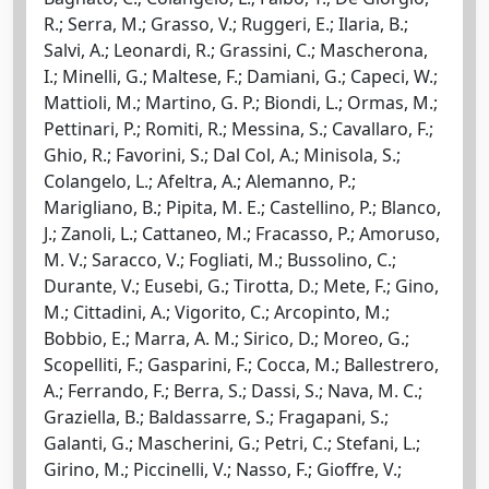
R.; Serra, M.; Grasso, V.; Ruggeri, E.; Ilaria, B.;
Salvi, A.; Leonardi, R.; Grassini, C.; Mascherona,
I.; Minelli, G.; Maltese, F.; Damiani, G.; Capeci, W.;
Mattioli, M.; Martino, G. P.; Biondi, L.; Ormas, M.;
Pettinari, P.; Romiti, R.; Messina, S.; Cavallaro, F.;
Ghio, R.; Favorini, S.; Dal Col, A.; Minisola, S.;
Colangelo, L.; Afeltra, A.; Alemanno, P.;
Marigliano, B.; Pipita, M. E.; Castellino, P.; Blanco,
J.; Zanoli, L.; Cattaneo, M.; Fracasso, P.; Amoruso,
M. V.; Saracco, V.; Fogliati, M.; Bussolino, C.;
Durante, V.; Eusebi, G.; Tirotta, D.; Mete, F.; Gino,
M.; Cittadini, A.; Vigorito, C.; Arcopinto, M.;
Bobbio, E.; Marra, A. M.; Sirico, D.; Moreo, G.;
Scopelliti, F.; Gasparini, F.; Cocca, M.; Ballestrero,
A.; Ferrando, F.; Berra, S.; Dassi, S.; Nava, M. C.;
Graziella, B.; Baldassarre, S.; Fragapani, S.;
Galanti, G.; Mascherini, G.; Petri, C.; Stefani, L.;
Girino, M.; Piccinelli, V.; Nasso, F.; Gioffre, V.;