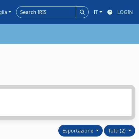
glia
IT
LOGIN
Esportazione
Tutti (2)