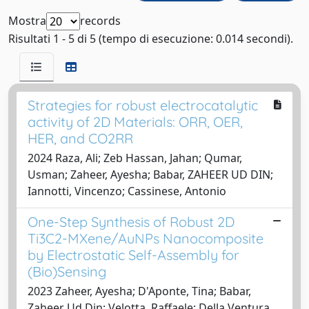
Mostra
records
Risultati 1 - 5 di 5 (tempo di esecuzione: 0.014 secondi).
Strategies for robust electrocatalytic
activity of 2D Materials: ORR, OER,
HER, and CO2RR
2024 Raza, Ali; Zeb Hassan, Jahan; Qumar,
Usman; Zaheer, Ayesha; Babar, ZAHEER UD DIN;
Iannotti, Vincenzo; Cassinese, Antonio
One-Step Synthesis of Robust 2D
Ti3C2-MXene/AuNPs Nanocomposite
by Electrostatic Self-Assembly for
(Bio)Sensing
2023 Zaheer, Ayesha; D'Aponte, Tina; Babar,
Zaheer Ud Din; Velotta, Raffaele; Della Ventura,