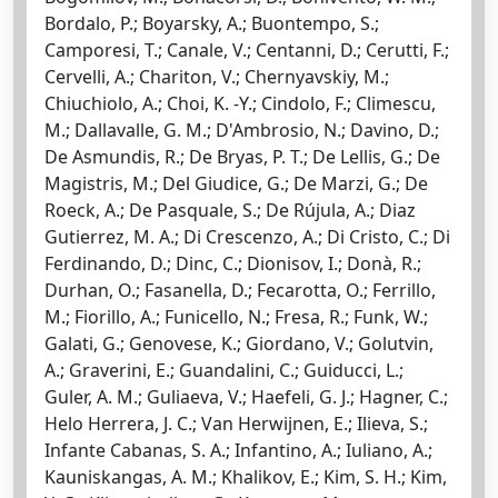
Bordalo, P.; Boyarsky, A.; Buontempo, S.;
Camporesi, T.; Canale, V.; Centanni, D.; Cerutti, F.;
Cervelli, A.; Chariton, V.; Chernyavskiy, M.;
Chiuchiolo, A.; Choi, K. -Y.; Cindolo, F.; Climescu,
M.; Dallavalle, G. M.; D'Ambrosio, N.; Davino, D.;
De Asmundis, R.; De Bryas, P. T.; De Lellis, G.; De
Magistris, M.; Del Giudice, G.; De Marzi, G.; De
Roeck, A.; De Pasquale, S.; De Rújula, A.; Diaz
Gutierrez, M. A.; Di Crescenzo, A.; Di Cristo, C.; Di
Ferdinando, D.; Dinc, C.; Dionisov, I.; Donà, R.;
Durhan, O.; Fasanella, D.; Fecarotta, O.; Ferrillo,
M.; Fiorillo, A.; Funicello, N.; Fresa, R.; Funk, W.;
Galati, G.; Genovese, K.; Giordano, V.; Golutvin,
A.; Graverini, E.; Guandalini, C.; Guiducci, L.;
Guler, A. M.; Guliaeva, V.; Haefeli, G. J.; Hagner, C.;
Helo Herrera, J. C.; Van Herwijnen, E.; Ilieva, S.;
Infante Cabanas, S. A.; Infantino, A.; Iuliano, A.;
Kauniskangas, A. M.; Khalikov, E.; Kim, S. H.; Kim,