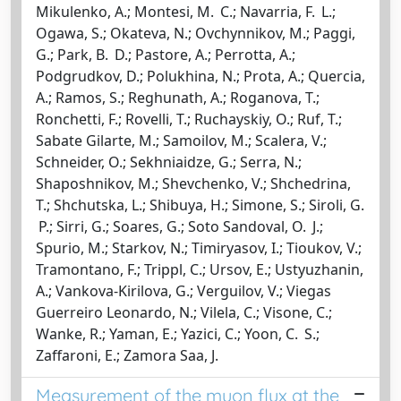
Mikulenko, A.; Montesi, M. C.; Navarria, F. L.;
Ogawa, S.; Okateva, N.; Ovchynnikov, M.; Paggi,
G.; Park, B. D.; Pastore, A.; Perrotta, A.;
Podgrudkov, D.; Polukhina, N.; Prota, A.; Quercia,
A.; Ramos, S.; Reghunath, A.; Roganova, T.;
Ronchetti, F.; Rovelli, T.; Ruchayskiy, O.; Ruf, T.;
Sabate Gilarte, M.; Samoilov, M.; Scalera, V.;
Schneider, O.; Sekhniaidze, G.; Serra, N.;
Shaposhnikov, M.; Shevchenko, V.; Shchedrina,
T.; Shchutska, L.; Shibuya, H.; Simone, S.; Siroli, G.
P.; Sirri, G.; Soares, G.; Soto Sandoval, O. J.;
Spurio, M.; Starkov, N.; Timiryasov, I.; Tioukov, V.;
Tramontano, F.; Trippl, C.; Ursov, E.; Ustyuzhanin,
A.; Vankova-Kirilova, G.; Verguilov, V.; Viegas
Guerreiro Leonardo, N.; Vilela, C.; Visone, C.;
Wanke, R.; Yaman, E.; Yazici, C.; Yoon, C. S.;
Zaffaroni, E.; Zamora Saa, J.
Measurement of the muon flux at the