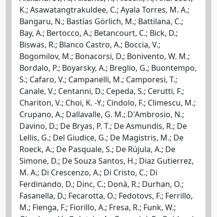
K.; Asawatangtrakuldee, C.; Ayala Torres, M. A.;
Bangaru, N.; Bastías Görlich, M.; Battilana, C.;
Bay, A.; Bertocco, A.; Betancourt, C.; Bick, D.;
Biswas, R.; Blanco Castro, A.; Boccia, V.;
Bogomilov, M.; Bonacorsi, D.; Bonivento, W. M.;
Bordalo, P.; Boyarsky, A.; Breglio, G.; Buontempo,
S.; Cafaro, V.; Campanelli, M.; Camporesi, T.;
Canale, V.; Centanni, D.; Cepeda, S.; Cerutti, F.;
Chariton, V.; Choi, K. -Y.; Cindolo, F.; Climescu, M.;
Crupano, A.; Dallavalle, G. M.; D'Ambrosio, N.;
Davino, D.; De Bryas, P. T.; De Asmundis, R.; De
Lellis, G.; Del Giudice, G.; De Magistris, M.; De
Roeck, A.; De Pasquale, S.; De Rújula, A.; De
Simone, D.; De Souza Santos, H.; Diaz Gutierrez,
M. A.; Di Crescenzo, A.; Di Cristo, C.; Di
Ferdinando, D.; Dinc, C.; Donà, R.; Durhan, O.;
Fasanella, D.; Fecarotta, O.; Fedotovs, F.; Ferrillo,
M.; Fienga, F.; Fiorillo, A.; Fresa, R.; Funk, W.;