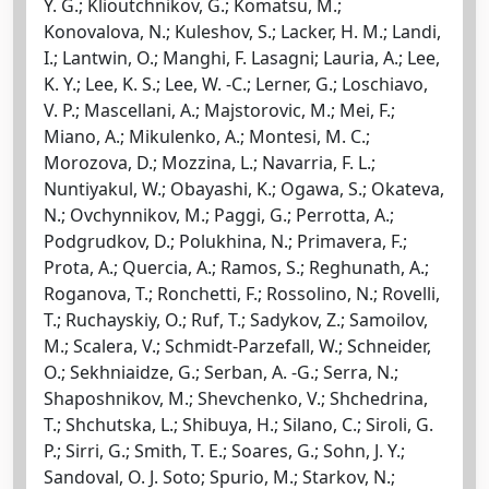
Y. G.; Klioutchnikov, G.; Komatsu, M.;
Konovalova, N.; Kuleshov, S.; Lacker, H. M.; Landi,
I.; Lantwin, O.; Manghi, F. Lasagni; Lauria, A.; Lee,
K. Y.; Lee, K. S.; Lee, W. -C.; Lerner, G.; Loschiavo,
V. P.; Mascellani, A.; Majstorovic, M.; Mei, F.;
Miano, A.; Mikulenko, A.; Montesi, M. C.;
Morozova, D.; Mozzina, L.; Navarria, F. L.;
Nuntiyakul, W.; Obayashi, K.; Ogawa, S.; Okateva,
N.; Ovchynnikov, M.; Paggi, G.; Perrotta, A.;
Podgrudkov, D.; Polukhina, N.; Primavera, F.;
Prota, A.; Quercia, A.; Ramos, S.; Reghunath, A.;
Roganova, T.; Ronchetti, F.; Rossolino, N.; Rovelli,
T.; Ruchayskiy, O.; Ruf, T.; Sadykov, Z.; Samoilov,
M.; Scalera, V.; Schmidt-Parzefall, W.; Schneider,
O.; Sekhniaidze, G.; Serban, A. -G.; Serra, N.;
Shaposhnikov, M.; Shevchenko, V.; Shchedrina,
T.; Shchutska, L.; Shibuya, H.; Silano, C.; Siroli, G.
P.; Sirri, G.; Smith, T. E.; Soares, G.; Sohn, J. Y.;
Sandoval, O. J. Soto; Spurio, M.; Starkov, N.;