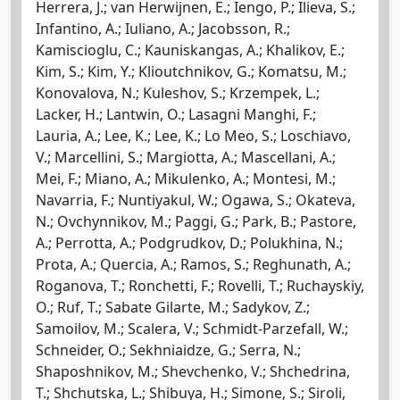
Herrera, J.; van Herwijnen, E.; Iengo, P.; Ilieva, S.;
Infantino, A.; Iuliano, A.; Jacobsson, R.;
Kamiscioglu, C.; Kauniskangas, A.; Khalikov, E.;
Kim, S.; Kim, Y.; Klioutchnikov, G.; Komatsu, M.;
Konovalova, N.; Kuleshov, S.; Krzempek, L.;
Lacker, H.; Lantwin, O.; Lasagni Manghi, F.;
Lauria, A.; Lee, K.; Lee, K.; Lo Meo, S.; Loschiavo,
V.; Marcellini, S.; Margiotta, A.; Mascellani, A.;
Mei, F.; Miano, A.; Mikulenko, A.; Montesi, M.;
Navarria, F.; Nuntiyakul, W.; Ogawa, S.; Okateva,
N.; Ovchynnikov, M.; Paggi, G.; Park, B.; Pastore,
A.; Perrotta, A.; Podgrudkov, D.; Polukhina, N.;
Prota, A.; Quercia, A.; Ramos, S.; Reghunath, A.;
Roganova, T.; Ronchetti, F.; Rovelli, T.; Ruchayskiy,
O.; Ruf, T.; Sabate Gilarte, M.; Sadykov, Z.;
Samoilov, M.; Scalera, V.; Schmidt-Parzefall, W.;
Schneider, O.; Sekhniaidze, G.; Serra, N.;
Shaposhnikov, M.; Shevchenko, V.; Shchedrina,
T.; Shchutska, L.; Shibuya, H.; Simone, S.; Siroli,