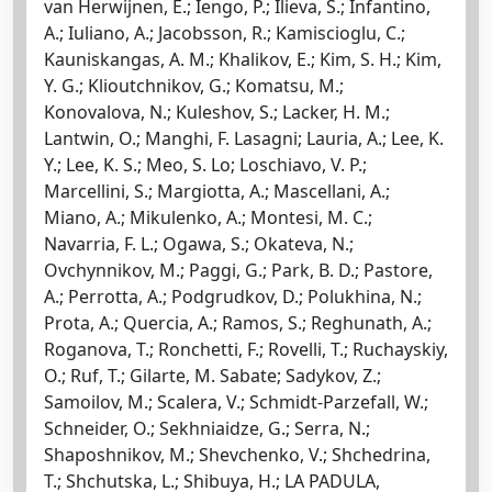
van Herwijnen, E.; Iengo, P.; Ilieva, S.; Infantino,
A.; Iuliano, A.; Jacobsson, R.; Kamiscioglu, C.;
Kauniskangas, A. M.; Khalikov, E.; Kim, S. H.; Kim,
Y. G.; Klioutchnikov, G.; Komatsu, M.;
Konovalova, N.; Kuleshov, S.; Lacker, H. M.;
Lantwin, O.; Manghi, F. Lasagni; Lauria, A.; Lee, K.
Y.; Lee, K. S.; Meo, S. Lo; Loschiavo, V. P.;
Marcellini, S.; Margiotta, A.; Mascellani, A.;
Miano, A.; Mikulenko, A.; Montesi, M. C.;
Navarria, F. L.; Ogawa, S.; Okateva, N.;
Ovchynnikov, M.; Paggi, G.; Park, B. D.; Pastore,
A.; Perrotta, A.; Podgrudkov, D.; Polukhina, N.;
Prota, A.; Quercia, A.; Ramos, S.; Reghunath, A.;
Roganova, T.; Ronchetti, F.; Rovelli, T.; Ruchayskiy,
O.; Ruf, T.; Gilarte, M. Sabate; Sadykov, Z.;
Samoilov, M.; Scalera, V.; Schmidt-Parzefall, W.;
Schneider, O.; Sekhniaidze, G.; Serra, N.;
Shaposhnikov, M.; Shevchenko, V.; Shchedrina,
T.; Shchutska, L.; Shibuya, H.; LA PADULA,