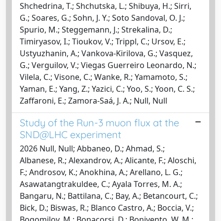
Shchedrina, T.; Shchutska, L.; Shibuya, H.; Sirri,
G.; Soares, G.; Sohn, J. Y.; Soto Sandoval, O. J.;
Spurio, M.; Steggemann, J.; Strekalina, D.;
Timiryasov, I.; Tioukov, V.; Trippl, C.; Ursov, E.;
Ustyuzhanin, A.; Vankova-Kirilova, G.; Vasquez,
G.; Verguilov, V.; Viegas Guerreiro Leonardo, N.;
Vilela, C.; Visone, C.; Wanke, R.; Yamamoto, S.;
Yaman, E.; Yang, Z.; Yazici, C.; Yoo, S.; Yoon, C. S.;
Zaffaroni, E.; Zamora-Saá, J. A.; Null, Null
Study of the Run-3 muon flux at the
SND@LHC experiment
2026 Null, Null; Abbaneo, D.; Ahmad, S.;
Albanese, R.; Alexandrov, A.; Alicante, F.; Aloschi,
F.; Androsov, K.; Anokhina, A.; Arellano, L. G.;
Asawatangtrakuldee, C.; Ayala Torres, M. A.;
Bangaru, N.; Battilana, C.; Bay, A.; Betancourt, C.;
Bick, D.; Biswas, R.; Blanco Castro, A.; Boccia, V.;
Bogomilov, M.; Bonacorsi, D.; Bonivento, W. M.;