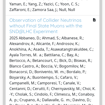
Yaman, E.; Yang, Z.; Yazici, C.; Yoon, C. S.;
Zaffaroni, E.; Zamora Saa, J.; Null, Null
Observation of Collider Neutrinos
without Final State Muons with the
SND@LHC Experiment
2025 Abbaneo, D.; Ahmad, S.; Albanese, R.;
Alexandrov, A.; Alicante, F.; Androsov, K.;
Anokhina, A.; Asada, T.; Asawatangtrakuldee, C.;
Ayala Torres, M. a.; Battilana, C.; Bay, A.;
Bertocco, A.; Betancourt, C.; Bick, D.; Biswas, R.;
Blanco Castro, A.; Boccia, V.; Bogomilov, M.;
Bonacorsi, D.; Bonivento, W. m.; Bordalo, P.;
Boyarsky, A.; Buontempo, S.; Cafaro, V.;
Campanelli, M.; Camporesi, T.; Canale, V.;
Centanni, D.; Cerutti, F.; Chernyavskiy, M.; Choi, K.
-Y.; Cholak, S.; Cindolo, F.; Climescu, M.; Conaboy,
A. p.; Crupano, A.; Dallavalle, G. m.; Davino, D.;