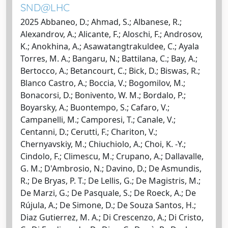
SND@LHC
2025 Abbaneo, D.; Ahmad, S.; Albanese, R.;
Alexandrov, A.; Alicante, F.; Aloschi, F.; Androsov,
K.; Anokhina, A.; Asawatangtrakuldee, C.; Ayala
Torres, M. A.; Bangaru, N.; Battilana, C.; Bay, A.;
Bertocco, A.; Betancourt, C.; Bick, D.; Biswas, R.;
Blanco Castro, A.; Boccia, V.; Bogomilov, M.;
Bonacorsi, D.; Bonivento, W. M.; Bordalo, P.;
Boyarsky, A.; Buontempo, S.; Cafaro, V.;
Campanelli, M.; Camporesi, T.; Canale, V.;
Centanni, D.; Cerutti, F.; Chariton, V.;
Chernyavskiy, M.; Chiuchiolo, A.; Choi, K. -Y.;
Cindolo, F.; Climescu, M.; Crupano, A.; Dallavalle,
G. M.; D'Ambrosio, N.; Davino, D.; De Asmundis,
R.; De Bryas, P. T.; De Lellis, G.; De Magistris, M.;
De Marzi, G.; De Pasquale, S.; De Roeck, A.; De
Rújula, A.; De Simone, D.; De Souza Santos, H.;
Diaz Gutierrez, M. A.; Di Crescenzo, A.; Di Cristo,