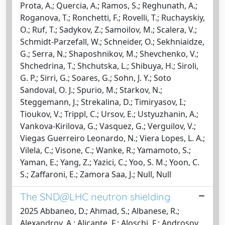
Prota, A.; Quercia, A.; Ramos, S.; Reghunath, A.;
Roganova, T.; Ronchetti, F.; Rovelli, T.; Ruchayskiy,
O.; Ruf, T.; Sadykov, Z.; Samoilov, M.; Scalera, V.;
Schmidt-Parzefall, W.; Schneider, O.; Sekhniaidze,
G.; Serra, N.; Shaposhnikov, M.; Shevchenko, V.;
Shchedrina, T.; Shchutska, L.; Shibuya, H.; Siroli,
G. P.; Sirri, G.; Soares, G.; Sohn, J. Y.; Soto
Sandoval, O. J.; Spurio, M.; Starkov, N.;
Steggemann, J.; Strekalina, D.; Timiryasov, I.;
Tioukov, V.; Trippl, C.; Ursov, E.; Ustyuzhanin, A.;
Vankova-Kirilova, G.; Vasquez, G.; Verguilov, V.;
Viegas Guerreiro Leonardo, N.; Viera Lopes, L. A.;
Vilela, C.; Visone, C.; Wanke, R.; Yamamoto, S.;
Yaman, E.; Yang, Z.; Yazici, C.; Yoo, S. M.; Yoon, C.
S.; Zaffaroni, E.; Zamora Saa, J.; Null, Null
The SND@LHC neutron shielding
2025 Abbaneo, D.; Ahmad, S.; Albanese, R.;
Alexandrov, A.; Alicante, F.; Aloschi, F.; Androsov,