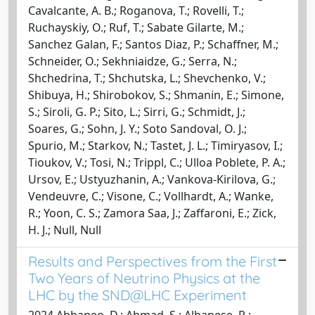
Cavalcante, A. B.; Roganova, T.; Rovelli, T.;
Ruchayskiy, O.; Ruf, T.; Sabate Gilarte, M.;
Sanchez Galan, F.; Santos Diaz, P.; Schaffner, M.;
Schneider, O.; Sekhniaidze, G.; Serra, N.;
Shchedrina, T.; Shchutska, L.; Shevchenko, V.;
Shibuya, H.; Shirobokov, S.; Shmanin, E.; Simone,
S.; Siroli, G. P.; Sito, L.; Sirri, G.; Schmidt, J.;
Soares, G.; Sohn, J. Y.; Soto Sandoval, O. J.;
Spurio, M.; Starkov, N.; Tastet, J. L.; Timiryasov, I.;
Tioukov, V.; Tosi, N.; Trippl, C.; Ulloa Poblete, P. A.;
Ursov, E.; Ustyuzhanin, A.; Vankova-Kirilova, G.;
Vendeuvre, C.; Visone, C.; Vollhardt, A.; Wanke,
R.; Yoon, C. S.; Zamora Saa, J.; Zaffaroni, E.; Zick,
H. J.; Null, Null
Results and Perspectives from the First
Two Years of Neutrino Physics at the
LHC by the SND@LHC Experiment
2024 Abbaneo, D.; Ahmad, S.; Albanese, R.;