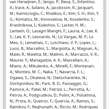
van Herwijnen, E.; Iengo, P.; Ilieva, S.; Infantino,
A.; Irace, A.; Iuliano, A.; Jacobsson, R.; Jacquart,
M.; Kamiscioglu, C.; Khalikov, E.; Kim, S. H.; Kim, Y.
G.; Komatsu, M.; Konovalova, N.; Kovalenko, S.;
Krasilnikova, I.; Kuleshov, S.; Lacker, H. M.;
Lantwin, O.; Lasagni Manghi, F.; Lauria, A.; Lee, K.
S.; Lee, K. Y.; Leonardo, N.; Liz Vargas, M. P.; Lo
Meo, S.; Lemettais, C.; Loschiavo, V. P.; Lopes, L.;
Lussi, B.; Marcellini, S.; Margiotta, A.; Magnan, A.;
Maier, R.; Maietta, M.; Malinin, A.; Marrazzo, V. R.;
Maurer, Y.; Managadze, A. K.; Mascellani, A.;
Miano, A.; Mikulenko, A.; Minelli, F.; Montanari,
A.; Montesi, M. C.; Naka, T.; Navarria, F. L.;
Ogawa, S.; Okateva, N.; Owtscharenko, N.;
Ovchynnikov, M.; Park, B. D.; Passeggio, G.;
Pastore, A.; Patel, M.; Patrizii, L.; Perrotta, A.;
Petrov, A.; Podgrudkov, D.; Polini, A.; Polukhina,
N.; Prota, A.; Queiroz, F.; Quercia, A.; Ramos, S.;
Ratnikov, F.; Reghunath, A.; Riccio, M.; Rodrigues