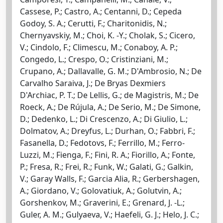
Cassese, P.; Castro, A.; Centanni, D.; Cepeda
Godoy, S. A.; Cerutti, F.; Charitonidis, N.;
Chernyavskiy, M.; Choi, K. -Y.; Cholak, S.; Cicero,
V.; Cindolo, F.; Climescu, M.; Conaboy, A. P.;
Congedo, L.; Crespo, O.; Cristinziani, M.;
Crupano, A.; Dallavalle, G. M.; D'Ambrosio, N.; De
Carvalho Saraiva, J.; De Bryas Dexmiers
D'Archiac, P. T.; De Lellis, G.; de Magistris, M.; De
Roeck, A.; De Rújula, A.; De Serio, M.; De Simone,
D.; Dedenko, L.; Di Crescenzo, A.; Di Giulio, L.;
Dolmatov, A.; Dreyfus, L.; Durhan, O.; Fabbri, F.;
Fasanella, D.; Fedotovs, F.; Ferrillo, M.; Ferro-
Luzzi, M.; Fienga, F.; Fini, R. A.; Fiorillo, A.; Fonte,
P.; Fresa, R.; Frei, R.; Funk, W.; Galati, G.; Galkin,
V.; Garay Walls, F.; Garcia Alia, R.; Gerbershagen,
A.; Giordano, V.; Golovatiuk, A.; Golutvin, A.;
Gorshenkov, M.; Graverini, E.; Grenard, J. -L.;
Guler, A. M.; Gulyaeva, V.; Haefeli, G. J.; Helo, J. C.;