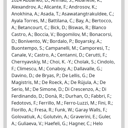
Alexandrov, A.; Alicante, F.; Androsov, K.;
Anokhina, A.; Asada, T.; Asawatangtrakuldee, C.;
Ayala Torres, M.; Battilana, C.; Bay, A.; Bertocco,
A.; Betancourt, C.; Bick, D.; Biswas, R.; Blanco
Castro, A.; Boccia, V.; Bogomilov, M.; Bonacorsi,
D.; Bonivento, W.; Bordalo, P.; Boyarsky, A.;
Buontempo, S.; Campanelli, M.; Camporesi, T.;
Canale, V.; Castro, A.; Centanni, D.; Cerutti, F.;
Chernyavskiy, M.; Choi, K. -Y.; Cholak, S.; Cindolo,
F.; Climescu, M.; Conaboy, A.; Dallavalle, G.;
Davino, D.; de Bryas, P.; De Lellis, G.; De
Magistris, M.; De Roeck, A.; De Rújula, A.; De
Serio, M.; De Simone, D.; Di Crescenzo, A.; Di
Ferdinando, D.; Donà, R.; Durhan, O.; Fabbri, F.;
Fedotovs, F.; Ferrillo, M.; Ferro-Luzzi, M.; Fini, R.;
Fiorillo, A.; Fresa, R.; Funk, W.; Garay Walls, F.;
Golovatiuk, A.; Golutvin, A.; Graverini, E.; Guler,
A.; Guliaeva, V.; Haefeli, G.; Hagner, C.; Helo