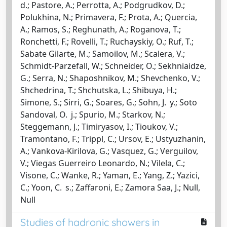
d.; Pastore, A.; Perrotta, A.; Podgrudkov, D.;
Polukhina, N.; Primavera, F.; Prota, A.; Quercia,
A.; Ramos, S.; Reghunath, A.; Roganova, T.;
Ronchetti, F.; Rovelli, T.; Ruchayskiy, O.; Ruf, T.;
Sabate Gilarte, M.; Samoilov, M.; Scalera, V.;
Schmidt-Parzefall, W.; Schneider, O.; Sekhniaidze,
G.; Serra, N.; Shaposhnikov, M.; Shevchenko, V.;
Shchedrina, T.; Shchutska, L.; Shibuya, H.;
Simone, S.; Sirri, G.; Soares, G.; Sohn, J. y.; Soto
Sandoval, O. j.; Spurio, M.; Starkov, N.;
Steggemann, J.; Timiryasov, I.; Tioukov, V.;
Tramontano, F.; Trippl, C.; Ursov, E.; Ustyuzhanin,
A.; Vankova-Kirilova, G.; Vasquez, G.; Verguilov,
V.; Viegas Guerreiro Leonardo, N.; Vilela, C.;
Visone, C.; Wanke, R.; Yaman, E.; Yang, Z.; Yazici,
C.; Yoon, C. s.; Zaffaroni, E.; Zamora Saa, J.; Null,
Null
Studies of hadronic showers in