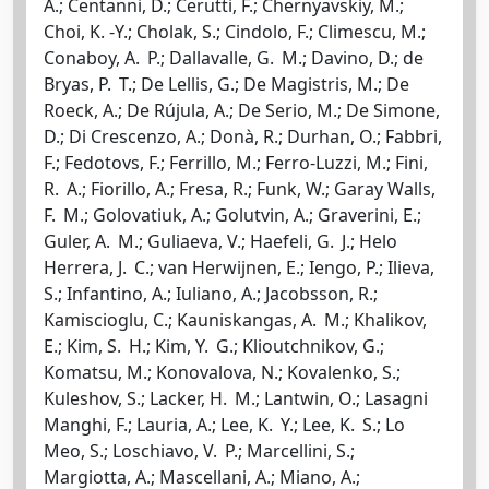
A.; Centanni, D.; Cerutti, F.; Chernyavskiy, M.;
Choi, K. -Y.; Cholak, S.; Cindolo, F.; Climescu, M.;
Conaboy, A. P.; Dallavalle, G. M.; Davino, D.; de
Bryas, P. T.; De Lellis, G.; De Magistris, M.; De
Roeck, A.; De Rújula, A.; De Serio, M.; De Simone,
D.; Di Crescenzo, A.; Donà, R.; Durhan, O.; Fabbri,
F.; Fedotovs, F.; Ferrillo, M.; Ferro-Luzzi, M.; Fini,
R. A.; Fiorillo, A.; Fresa, R.; Funk, W.; Garay Walls,
F. M.; Golovatiuk, A.; Golutvin, A.; Graverini, E.;
Guler, A. M.; Guliaeva, V.; Haefeli, G. J.; Helo
Herrera, J. C.; van Herwijnen, E.; Iengo, P.; Ilieva,
S.; Infantino, A.; Iuliano, A.; Jacobsson, R.;
Kamiscioglu, C.; Kauniskangas, A. M.; Khalikov,
E.; Kim, S. H.; Kim, Y. G.; Klioutchnikov, G.;
Komatsu, M.; Konovalova, N.; Kovalenko, S.;
Kuleshov, S.; Lacker, H. M.; Lantwin, O.; Lasagni
Manghi, F.; Lauria, A.; Lee, K. Y.; Lee, K. S.; Lo
Meo, S.; Loschiavo, V. P.; Marcellini, S.;
Margiotta, A.; Mascellani, A.; Miano, A.;