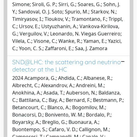
Simone; Siroli, G. P.; Sirri, G.; Soares, G.; Sohn, J.
Y.; Sandoval, O. J. Soto; Spurio, M.; Starkov, N.;
Timiryasov, I.; Tioukov, V.; Tramontano, F.; Trippl,
C.; Ursov, E.; Ustyuzhanin, A.; Vankova-Kirilova,
G.; Verguilov, V.; Leonardo, N. Viegas Guerreiro;
Vilela, C.; Visone, C.; Wanke, R.; Yaman, E.; Yazici,
C.; Yoon, C. S.; Zaffaroni, E.; Saa, J. Zamora
SND@LHC: the scattering and neutrino
detector at the LHC
2024 Acampora, G.; Ahdida, C.; Albanese, R.;
Albrecht, C.; Alexandrov, A.; Andreini, M.;
Anokhina, A.; Asada, T.; Auberson, N.; Baldanza,
C.; Battilana, C.; Bay, A.; Bernard, F.; Bestmann, P.;
Betancourt, C.; Blanco, A.; Bogomilov, M.;
Bonacorsi, D.; Bonivento, W. M.; Bordalo, P.;
Boyarsky, A.; Breglio, G.; Buonaura, A.;
Buontempo, S.; Cafaro, V. D.; Callignon, M.;
Camporesi, T.; Campanelli, M.; Canale, V.;