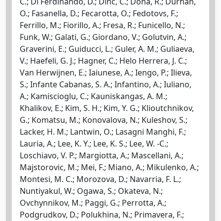
C.; Di Ferdinando, D.; Dinc, C.; Donà, R.; Durhan,
O.; Fasanella, D.; Fecarotta, O.; Fedotovs, F.;
Ferrillo, M.; Fiorillo, A.; Fresa, R.; Funicello, N.;
Funk, W.; Galati, G.; Giordano, V.; Golutvin, A.;
Graverini, E.; Guiducci, L.; Guler, A. M.; Guliaeva,
V.; Haefeli, G. J.; Hagner, C.; Helo Herrera, J. C.;
Van Herwijnen, E.; Iaiunese, A.; Iengo, P.; Ilieva,
S.; Infante Cabanas, S. A.; Infantino, A.; Iuliano,
A.; Kamiscioglu, C.; Kauniskangas, A. M.;
Khalikov, E.; Kim, S. H.; Kim, Y. G.; Klioutchnikov,
G.; Komatsu, M.; Konovalova, N.; Kuleshov, S.;
Lacker, H. M.; Lantwin, O.; Lasagni Manghi, F.;
Lauria, A.; Lee, K. Y.; Lee, K. S.; Lee, W. -C.;
Loschiavo, V. P.; Margiotta, A.; Mascellani, A.;
Majstorovic, M.; Mei, F.; Miano, A.; Mikulenko, A.;
Montesi, M. C.; Morozova, D.; Navarria, F. L.;
Nuntiyakul, W.; Ogawa, S.; Okateva, N.;
Ovchynnikov, M.; Paggi, G.; Perrotta, A.;
Podgrudkov, D.; Polukhina, N.; Primavera, F.;