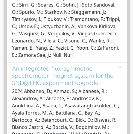
G.; Sirri, G.; Soares, G.; Sohn, J.; Soto Sandoval,
O.; Spurio, M.; Starkov, N.; Steggemann, J.;
Timiryasov, I.; Tioukov, V.; Tramontano, F.; Trippl,
C.; Ursov, E.; Ustyuzhanin, A.; Vankova-Kirilova,
G.; Vasquez, G.; Verguilov, V.; Viegas Guerreiro
Leonardo, N.; Vilela, C.; Visone, C.; Wanke, R.;
Yaman, E.; Yang, Z.; Yazici, C.; Yoon, C.; Zaffaroni,
E.; Zamora Saa, J.; Null, Null
An integrated flux-symmetric
spectrometer-magnet system for the
SND@LHC experiment upgrade
2024 Abbaneo, D.; Ahmad, S.; Albanese, R.;
Alexandrov, A.; Alicante, F.; Androsov, K.;
Anokhina, A.; Asada, T.; Asawatangtrakuldee, C.;
Ayala Torres, M. A.; Battilana, C.; Bay, A.;
Bertocco, A.; Betancourt, C.; Bick, D.; Biswas, R.;
Blanco Castro, A.; Boccia, V.; Bogomilov, M.;