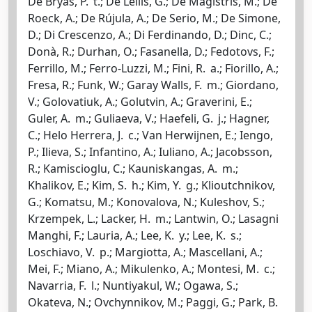
De Bryas, P. t.; De Lellis, G.; De Magistris, M.; De
Roeck, A.; De Rújula, A.; De Serio, M.; De Simone,
D.; Di Crescenzo, A.; Di Ferdinando, D.; Dinc, C.;
Donà, R.; Durhan, O.; Fasanella, D.; Fedotovs, F.;
Ferrillo, M.; Ferro-Luzzi, M.; Fini, R. a.; Fiorillo, A.;
Fresa, R.; Funk, W.; Garay Walls, F. m.; Giordano,
V.; Golovatiuk, A.; Golutvin, A.; Graverini, E.;
Guler, A. m.; Guliaeva, V.; Haefeli, G. j.; Hagner,
C.; Helo Herrera, J. c.; Van Herwijnen, E.; Iengo,
P.; Ilieva, S.; Infantino, A.; Iuliano, A.; Jacobsson,
R.; Kamiscioglu, C.; Kauniskangas, A. m.;
Khalikov, E.; Kim, S. h.; Kim, Y. g.; Klioutchnikov,
G.; Komatsu, M.; Konovalova, N.; Kuleshov, S.;
Krzempek, L.; Lacker, H. m.; Lantwin, O.; Lasagni
Manghi, F.; Lauria, A.; Lee, K. y.; Lee, K. s.;
Loschiavo, V. p.; Margiotta, A.; Mascellani, A.;
Mei, F.; Miano, A.; Mikulenko, A.; Montesi, M. c.;
Navarria, F. l.; Nuntiyakul, W.; Ogawa, S.;
Okateva, N.; Ovchynnikov, M.; Paggi, G.; Park, B.