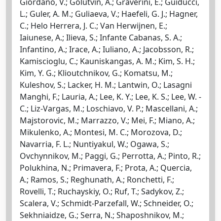
Giordano, V.; Golutvin, A.; Graverini, E.; Guiducci,
L.; Guler, A. M.; Guliaeva, V.; Haefeli, G. J.; Hagner,
C.; Helo Herrera, J. C.; Van Herwijnen, E.;
Iaiunese, A.; Ilieva, S.; Infante Cabanas, S. A.;
Infantino, A.; Irace, A.; Iuliano, A.; Jacobsson, R.;
Kamiscioglu, C.; Kauniskangas, A. M.; Kim, S. H.;
Kim, Y. G.; Klioutchnikov, G.; Komatsu, M.;
Kuleshov, S.; Lacker, H. M.; Lantwin, O.; Lasagni
Manghi, F.; Lauria, A.; Lee, K. Y.; Lee, K. S.; Lee, W. -
C.; Liz-Vargas, M.; Loschiavo, V. P.; Mascellani, A.;
Majstorovic, M.; Marrazzo, V.; Mei, F.; Miano, A.;
Mikulenko, A.; Montesi, M. C.; Morozova, D.;
Navarria, F. L.; Nuntiyakul, W.; Ogawa, S.;
Ovchynnikov, M.; Paggi, G.; Perrotta, A.; Pinto, R.;
Polukhina, N.; Primavera, F.; Prota, A.; Quercia,
A.; Ramos, S.; Reghunath, A.; Ronchetti, F.;
Rovelli, T.; Ruchayskiy, O.; Ruf, T.; Sadykov, Z.;
Scalera, V.; Schmidt-Parzefall, W.; Schneider, O.;
Sekhniaidze, G.; Serra, N.; Shaposhnikov, M.;