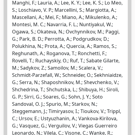
Manghi, F.; Lauria, A.; Lee, K. Y.; Lee, K. S.; Lo Meo,
S.; Loschiavo, V. P.; Marcellini, S.; Margiotta, A.;
Mascellani, A.; Mei, F.; Miano, A.; Mikulenko, A.;
Montesi, M. C.; Navarria, F. L.; Nuntiyakul, W.;
Ogawa, S.; Okateva, N.; Ovchynnikov, M.; Paggi,
G.; Park, B. D.; Perrotta, A.; Podgrudkov, D.;
Polukhina, N.; Prota, A.; Quercia, A.; Ramos, S.;
Reghunath, A.; Roganova, T.; Ronchetti, F.;
Rovelli, T.; Ruchayskiy, O.; Ruf, T.; Sabate Gilarte,
M.; Sadykov, Z.; Samoilov, M.; Scalera, V.;
Schmidt-Parzefall, W.; Schneider, O.; Sekhniaidze,
G.; Serra, N.; Shaposhnikov, M.; Shevchenko, V.;
Shchedrina, T.; Shchutska, L.; Shibuya, H.; Siroli,
G. P.; Sirri, G.; Soares, G.; Sohn, J. Y.; Soto
Sandoval, O. J.; Spurio, M.; Starkov, N.;
Steggemann, J.; Timiryasov, I.; Tioukov, V.; Trippl,
C.; Ursov, E.; Ustyuzhanin, A.; Vankova-Kirilova,
G.; Vasquez, G.; Verguilov, V.; Viegas Guerreiro
Leonardo, N.; Vilela, C.; Visone, C.; Wanke, R.;