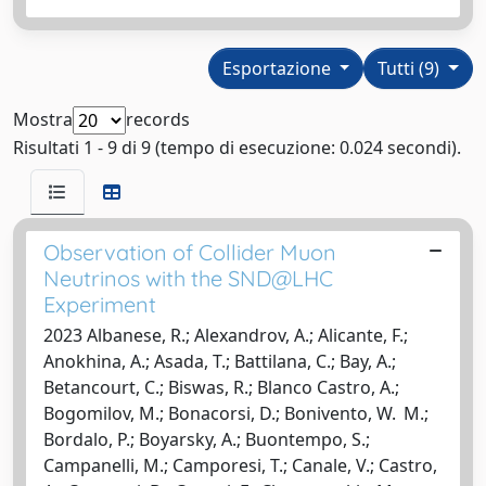
Esportazione
Tutti (9)
Mostra
records
Risultati 1 - 9 di 9 (tempo di esecuzione: 0.024 secondi).
Observation of Collider Muon
Neutrinos with the SND@LHC
Experiment
2023 Albanese, R.; Alexandrov, A.; Alicante, F.;
Anokhina, A.; Asada, T.; Battilana, C.; Bay, A.;
Betancourt, C.; Biswas, R.; Blanco Castro, A.;
Bogomilov, M.; Bonacorsi, D.; Bonivento, W. M.;
Bordalo, P.; Boyarsky, A.; Buontempo, S.;
Campanelli, M.; Camporesi, T.; Canale, V.; Castro,