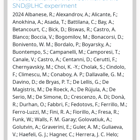
SND@LHC experiment
2024 Albanese, R.; Alexandrov, A.; Alicante, F.;
Anokhina, A.; Asada, T.; Battilana, C.; Bay, A.;
Betancourt, C.; Bick, D.; Biswas, R.; Castro, A.
Blanco; Boccia, V.; Bogomilov, M.; Bonacorsi, D.;
Bonivento, W. M.; Bordalo, P.; Boyarsky, A.;
Buontempo, S.; Campanelli, M.; Camporesi, T.;
Canale, V.; Castro, A.; Centanni, D.; Cerutti, F.;
Chernyavskiy, M.; Choi, K. -Y.; Cholak, S.; Cindolo,
F.; Climescu, M.; Conaboy, A. P.; Dallavalle, G. M.;
Davino, D.; de Bryas, P. T.; De Lellis, G.; De
Magistris, M.; De Roeck, A.; De Rújula, A.; De
Serio, M.; De Simone, D.; Crescenzo, A. Di; Donà,
R.; Durhan, O.; Fabbri, F.; Fedotovs, F.; Ferrillo, M.;
Ferro-Luzzi, M.; Fini, R. A.; Fiorillo, A.; Fresa, R.;
Funk, W.; Walls, F. M. Garay; Golovatiuk, A.;
Golutvin, A.; Graverini, E.; Guler, A. M.; Guliaeva,
V.; Haefeli, G. J.; Hagner, C.; Herrera, J. C. Helo;