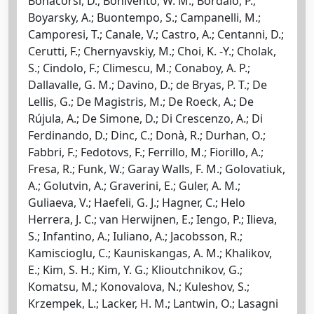
Bonacorsi, D.; Bonivento, W. M.; Bordalo, P.;
Boyarsky, A.; Buontempo, S.; Campanelli, M.;
Camporesi, T.; Canale, V.; Castro, A.; Centanni, D.;
Cerutti, F.; Chernyavskiy, M.; Choi, K. -Y.; Cholak,
S.; Cindolo, F.; Climescu, M.; Conaboy, A. P.;
Dallavalle, G. M.; Davino, D.; de Bryas, P. T.; De
Lellis, G.; De Magistris, M.; De Roeck, A.; De
Rújula, A.; De Simone, D.; Di Crescenzo, A.; Di
Ferdinando, D.; Dinc, C.; Donà, R.; Durhan, O.;
Fabbri, F.; Fedotovs, F.; Ferrillo, M.; Fiorillo, A.;
Fresa, R.; Funk, W.; Garay Walls, F. M.; Golovatiuk,
A.; Golutvin, A.; Graverini, E.; Guler, A. M.;
Guliaeva, V.; Haefeli, G. J.; Hagner, C.; Helo
Herrera, J. C.; van Herwijnen, E.; Iengo, P.; Ilieva,
S.; Infantino, A.; Iuliano, A.; Jacobsson, R.;
Kamiscioglu, C.; Kauniskangas, A. M.; Khalikov,
E.; Kim, S. H.; Kim, Y. G.; Klioutchnikov, G.;
Komatsu, M.; Konovalova, N.; Kuleshov, S.;
Krzempek, L.; Lacker, H. M.; Lantwin, O.; Lasagni