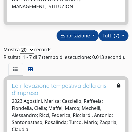
MANAGEMENT, ISTITUZIONI
Esportazione
Tutti (7)
Mostra
records
Risultati 1 - 7 di 7 (tempo di esecuzione: 0.013 secondi).
La rilevazione tempestiva della crisi
d’impresa
2023 Agostini, Marisa; Casciello, Raffaela;
Fiondella, Clelia; Maffei, Marco; Mechelli,
Alessandro; Ricci, Federica; Ricciardi, Antonio;
Santonastaso, Rosalinda; Turco, Mario; Zagaria,
Claudia