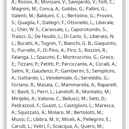
A.; Rossio, R.; Monzani, V.; Savojardo, V.; Folli, C.;
Magnini, M.; Conca, A.; Gobbo, G.; Pallini, G.;
Valenti, M.; Balduini, C. L.; Bertolino, G.; Provini,
S.; Quaglia, F.; Dallegri, F.; Ottonello, L.; Liberale,
L.; Chin, W. S.; Carassale, L.; Caporotundo, S.;
Traisci, G.; De Feudis, L.; Di Carlo, S.; Liberato, N.
L.; Buratti, A.; Tognin, T.; Bianchi, G. B.; Giaquinto,
S.; Purrello, F.; Di Pino, A.; Piro, S.; Rozzini, R.;
Falanga, L.; Spazzini, E.; Montrucchio, G.; Greco,
E.; Tizzani, P.; Petitti, P.; Perciccante, A.; Coralli, A.;
Salmi, R.; Gaudenzi, P.; Gamberini, S.; Semplicini,
A.; Gottardo, L.; Vendemiale, G.; Serviddio, G.;
Forlano, R.; Masala, C.; Mammarella, A.; Raparelli,
V.; Basili, S.; Perri, L.; Landolfi, R.; Montalto, M.;
Mirijello, A.; Vallone, C.; Bellusci, M.; Setti, D.;
Pedrazzoli, F.; Guasti, L.; Castiglioni, L.; Maresca,
A.; Squizzato, A.; Molaro, M.; Bertolotti, M.;
Mussi, C.; Libbra, M. V.; Miceli, A.; Pellegrini, E.;
Carulli, L.; Veltri, F.; Sciacqua, A.; Quero, M.;