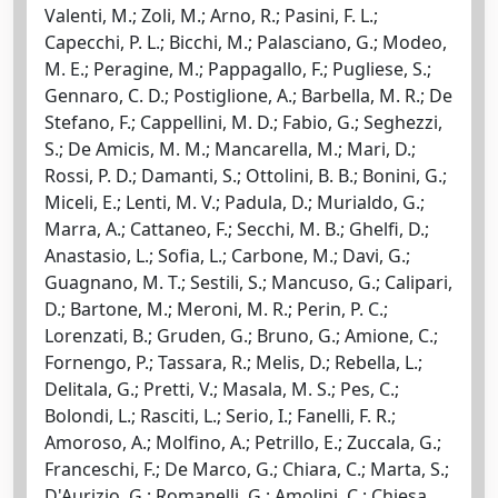
Valenti, M.; Zoli, M.; Arno, R.; Pasini, F. L.;
Capecchi, P. L.; Bicchi, M.; Palasciano, G.; Modeo,
M. E.; Peragine, M.; Pappagallo, F.; Pugliese, S.;
Gennaro, C. D.; Postiglione, A.; Barbella, M. R.; De
Stefano, F.; Cappellini, M. D.; Fabio, G.; Seghezzi,
S.; De Amicis, M. M.; Mancarella, M.; Mari, D.;
Rossi, P. D.; Damanti, S.; Ottolini, B. B.; Bonini, G.;
Miceli, E.; Lenti, M. V.; Padula, D.; Murialdo, G.;
Marra, A.; Cattaneo, F.; Secchi, M. B.; Ghelfi, D.;
Anastasio, L.; Sofia, L.; Carbone, M.; Davi, G.;
Guagnano, M. T.; Sestili, S.; Mancuso, G.; Calipari,
D.; Bartone, M.; Meroni, M. R.; Perin, P. C.;
Lorenzati, B.; Gruden, G.; Bruno, G.; Amione, C.;
Fornengo, P.; Tassara, R.; Melis, D.; Rebella, L.;
Delitala, G.; Pretti, V.; Masala, M. S.; Pes, C.;
Bolondi, L.; Rasciti, L.; Serio, I.; Fanelli, F. R.;
Amoroso, A.; Molfino, A.; Petrillo, E.; Zuccala, G.;
Franceschi, F.; De Marco, G.; Chiara, C.; Marta, S.;
D'Aurizio, G.; Romanelli, G.; Amolini, C.; Chiesa,