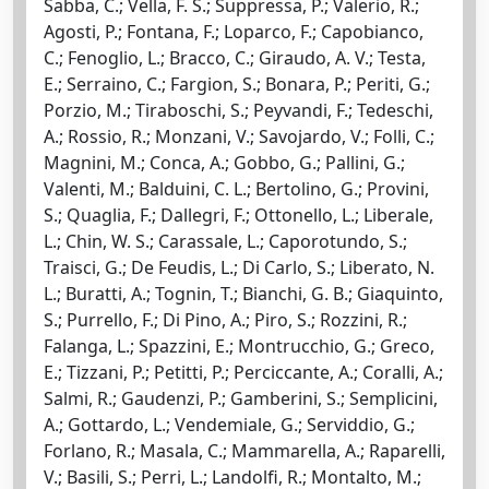
Sabba, C.; Vella, F. S.; Suppressa, P.; Valerio, R.;
Agosti, P.; Fontana, F.; Loparco, F.; Capobianco,
C.; Fenoglio, L.; Bracco, C.; Giraudo, A. V.; Testa,
E.; Serraino, C.; Fargion, S.; Bonara, P.; Periti, G.;
Porzio, M.; Tiraboschi, S.; Peyvandi, F.; Tedeschi,
A.; Rossio, R.; Monzani, V.; Savojardo, V.; Folli, C.;
Magnini, M.; Conca, A.; Gobbo, G.; Pallini, G.;
Valenti, M.; Balduini, C. L.; Bertolino, G.; Provini,
S.; Quaglia, F.; Dallegri, F.; Ottonello, L.; Liberale,
L.; Chin, W. S.; Carassale, L.; Caporotundo, S.;
Traisci, G.; De Feudis, L.; Di Carlo, S.; Liberato, N.
L.; Buratti, A.; Tognin, T.; Bianchi, G. B.; Giaquinto,
S.; Purrello, F.; Di Pino, A.; Piro, S.; Rozzini, R.;
Falanga, L.; Spazzini, E.; Montrucchio, G.; Greco,
E.; Tizzani, P.; Petitti, P.; Perciccante, A.; Coralli, A.;
Salmi, R.; Gaudenzi, P.; Gamberini, S.; Semplicini,
A.; Gottardo, L.; Vendemiale, G.; Serviddio, G.;
Forlano, R.; Masala, C.; Mammarella, A.; Raparelli,
V.; Basili, S.; Perri, L.; Landolfi, R.; Montalto, M.;