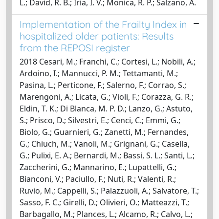
L.; David, R. B.; Iria, I. V.; Monica, R. P.; Salzano, A.
Implementation of the Frailty Index in
hospitalized older patients: Results
from the REPOSI register
2018 Cesari, M.; Franchi, C.; Cortesi, L.; Nobili, A.;
Ardoino, I.; Mannucci, P. M.; Tettamanti, M.;
Pasina, L.; Perticone, F.; Salerno, F.; Corrao, S.;
Marengoni, A.; Licata, G.; Violi, F.; Corazza, G. R.;
Eldin, T. K.; Di Blanca, M. P. D.; Lanzo, G.; Astuto,
S.; Prisco, D.; Silvestri, E.; Cenci, C.; Emmi, G.;
Biolo, G.; Guarnieri, G.; Zanetti, M.; Fernandes,
G.; Chiuch, M.; Vanoli, M.; Grignani, G.; Casella,
G.; Pulixi, E. A.; Bernardi, M.; Bassi, S. L.; Santi, L.;
Zaccherini, G.; Mannarino, E.; Lupattelli, G.;
Bianconi, V.; Paciullo, F.; Nuti, R.; Valenti, R.;
Ruvio, M.; Cappelli, S.; Palazzuoli, A.; Salvatore, T.;
Sasso, F. C.; Girelli, D.; Olivieri, O.; Matteazzi, T.;
Barbagallo, M.; Plances, L.; Alcamo, R.; Calvo, L.;