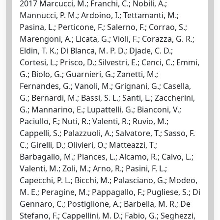
2017 Marcucci, M.; Franchi, C.; Nobili, A.;
Mannucci, P. M.; Ardoino, I.; Tettamanti, M.;
Pasina, L.; Perticone, F.; Salerno, F.; Corrao, S.;
Marengoni, A.; Licata, G.; Violi, F.; Corazza, G. R.;
Eldin, T. K.; Di Blanca, M. P. D.; Djade, C. D.;
Cortesi, L.; Prisco, D.; Silvestri, E.; Cenci, C.; Emmi,
G.; Biolo, G.; Guarnieri, G.; Zanetti, M.;
Fernandes, G.; Vanoli, M.; Grignani, G.; Casella,
G.; Bernardi, M.; Bassi, S. L.; Santi, L.; Zaccherini,
G.; Mannarino, E.; Lupattelli, G.; Bianconi, V.;
Paciullo, F.; Nuti, R.; Valenti, R.; Ruvio, M.;
Cappelli, S.; Palazzuoli, A.; Salvatore, T.; Sasso, F.
C.; Girelli, D.; Olivieri, O.; Matteazzi, T.;
Barbagallo, M.; Plances, L.; Alcamo, R.; Calvo, L.;
Valenti, M.; Zoli, M.; Arno, R.; Pasini, F. L.;
Capecchi, P. L.; Bicchi, M.; Palasciano, G.; Modeo,
M. E.; Peragine, M.; Pappagallo, F.; Pugliese, S.; Di
Gennaro, C.; Postiglione, A.; Barbella, M. R.; De
Stefano, F.; Cappellini, M. D.; Fabio, G.; Seghezzi,