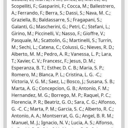
Scopelliti, F.; Gasparini, F.; Cocca, M.; Ballestrero,
A.; Ferrando, F.; Berra, S.; Dassi, S.; Nava, M. C.;
Graziella, B.; Baldassarre, S.; Fragapani, S.;
Galanti, G.; Mascherini, G.; Petri, C.; Stefani, L.;
Girino, M.; Piccinelli, V.; Nasso, F.; Gioffre, V.;
Pasquale, M.; Scattolin, G.; Martinelli, S.; Turrin,
M.; Sechi, L.; Catena, C.; Colussi, G.; Nieves, R. D.;
Alberto, M. M.; Pedro, A. R.; Vanessa, L. P.; Lara,
T.; Xavier, C. V.; Francesc, F.; Jesus, D. M.;
Esperanza, B. T.; Esther, D. C. B.; Maria, S. P.;
Romero, M.; Blanca, P. L.; Cristina, L. G. -C.;
Victoria, V. G. M.; Saez, L.; Bosco, J.; Susana, S. B.;
Marta, A. G.; Concepcion, G. B.; Antonio, F. M.;
Hernandez, M. G.; Borrego, M. P.; Raquel, P. C.;
Florencia, P. R.; Beatriz, G. O.; Sara, C. G.; Alfonso,
G. -C. C.; Marta, P. M.; Garcia, S. C.; Alberto, R. C.;
Antonio, A. A.; Montserrat, G. G.; Angel, B. R. M.;
Manuel, M. J.; Ignacio, N. V.; Lucia, A. S.; Alfonso,