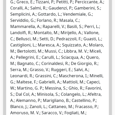
G.; Greco, E.; Tizzani, P.; Petitti, P.; Perciccante, A.;
Coralli, A.; Salmi, R.; Gaudenzi, P.; Gamberini, S.;
Semplicini, A.; Gottardo, L.; Vendemiale, G.;
Serviddio, G.; Forlano, R.; Masala, C.;
Mammarella, A.; Raparelli, V.; Basili, S.; Perri, L.;
Landolfi, R.; Montalto, M.; Mirijello, A.; Vallone,
C.; Bellusci, M.; Setti, D.; Pedrazzoli, F.; Guasti, L.;
Castiglioni, L.; Maresca, A.; Squizzato, A.; Molaro,
M.; Bertolotti, M.; Mussi, C.; Libbra, M. V.; Miceli,
A.; Pellegrini, E.; Carulli, L.; Sciacqua, A.; Quero,
M.; Bagnato, C.; Corinaldesi, R.; De Giorgio, R.;
Serra, M.; Grasso, V.; Ruggeri, E.; Salvi, A.;
Leonardi, R.; Grassini, C.; Mascherona, I.; Minelli,
G.; Maltese, F.; Gabrielli, A.; Mattioli, M.; Capeci,
W.; Martino, G. P.; Messina, S.; Ghio, R.; Favorini,
S.; Dal Col, A.; Minisola, S.; Colangelo, L.; Afeltra,
A.; Alemanno, P.; Marigliano, B.; Castellino, P.;
Blanco, J.; Zanoli, L.; Cattaneo, M.; Fracasso, P.;
Amoruso, M. V.; Saracco, V.; Fogliati, M.;