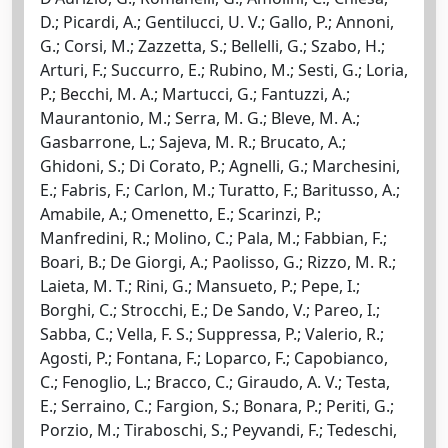
D.; Picardi, A.; Gentilucci, U. V.; Gallo, P.; Annoni,
G.; Corsi, M.; Zazzetta, S.; Bellelli, G.; Szabo, H.;
Arturi, F.; Succurro, E.; Rubino, M.; Sesti, G.; Loria,
P.; Becchi, M. A.; Martucci, G.; Fantuzzi, A.;
Maurantonio, M.; Serra, M. G.; Bleve, M. A.;
Gasbarrone, L.; Sajeva, M. R.; Brucato, A.;
Ghidoni, S.; Di Corato, P.; Agnelli, G.; Marchesini,
E.; Fabris, F.; Carlon, M.; Turatto, F.; Baritusso, A.;
Amabile, A.; Omenetto, E.; Scarinzi, P.;
Manfredini, R.; Molino, C.; Pala, M.; Fabbian, F.;
Boari, B.; De Giorgi, A.; Paolisso, G.; Rizzo, M. R.;
Laieta, M. T.; Rini, G.; Mansueto, P.; Pepe, I.;
Borghi, C.; Strocchi, E.; De Sando, V.; Pareo, I.;
Sabba, C.; Vella, F. S.; Suppressa, P.; Valerio, R.;
Agosti, P.; Fontana, F.; Loparco, F.; Capobianco,
C.; Fenoglio, L.; Bracco, C.; Giraudo, A. V.; Testa,
E.; Serraino, C.; Fargion, S.; Bonara, P.; Periti, G.;
Porzio, M.; Tiraboschi, S.; Peyvandi, F.; Tedeschi,