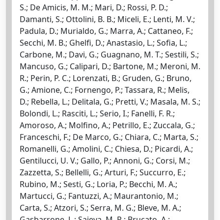
S.; De Amicis, M. M.; Mari, D.; Rossi, P. D.;
Damanti, S.; Ottolini, B. B.; Miceli, E.; Lenti, M. V.;
Padula, D.; Murialdo, G.; Marra, A.; Cattaneo, F.;
Secchi, M. B.; Ghelfi, D.; Anastasio, L.; Sofia, L.;
Carbone, M.; Davi, G.; Guagnano, M. T.; Sestili, S.;
Mancuso, G.; Calipari, D.; Bartone, M.; Meroni, M.
R.; Perin, P. C.; Lorenzati, B.; Gruden, G.; Bruno,
G.; Amione, C.; Fornengo, P.; Tassara, R.; Melis,
D.; Rebella, L.; Delitala, G.; Pretti, V.; Masala, M. S.;
Bolondi, L.; Rasciti, L.; Serio, I.; Fanelli, F. R.;
Amoroso, A.; Molfino, A.; Petrillo, E.; Zuccala, G.;
Franceschi, F.; De Marco, G.; Chiara, C.; Marta, S.;
Romanelli, G.; Amolini, C.; Chiesa, D.; Picardi, A.;
Gentilucci, U. V.; Gallo, P.; Annoni, G.; Corsi, M.;
Zazzetta, S.; Bellelli, G.; Arturi, F.; Succurro, E.;
Rubino, M.; Sesti, G.; Loria, P.; Becchi, M. A.;
Martucci, G.; Fantuzzi, A.; Maurantonio, M.;
Carta, S.; Atzori, S.; Serra, M. G.; Bleve, M. A.;
Gasbarrone, L.; Sajeva, M. R.; Brucato, A.;