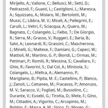
Mirijello, A.; Vallone, C.; Bellusci, M.; Setti, D.;
Pedrazzoli, F.; Guasti, L.; Castiglioni, L.; Maresca,
A.; Squizzato, A.; Molaro, M.; Bertolotti, M.;
Mussi, C.; Libbra, M. V.; Miceli, A.; Pellegrini, E.;
Carulli, L.; Veltri, F.; Sciacqua, A.; Quero, M.;
Bagnato, C.; Colangelo, L.; Falbo, T.; De Giorgio,
R.; Serra, M.; Grasso, V.; Ruggeri, E.; Ilaria, B.;
Salvi, A.; Leonardi, R.; Grassini, C.; Mascherona,
I.; Minelli, G.; Maltese, F.; Damiani, G.; Capeci, W.;
Mattioli, M.; Martino, G. P.; Biondi, L.; Ormas, M.;
Pettinari, P.; Romiti, R.; Messina, S.; Cavallaro, F.;
Ghio, R.; Favorini, S.; Dal Col, A.; Minisola, S.;
Colangelo, L.; Afeltra, A.; Alemanno, P.;
Marigliano, B.; Pipita, M. E.; Castellino, P.; Blanco,
J.; Zanoli, L.; Cattaneo, M.; Fracasso, P.; Amoruso,
M. V.; Saracco, V.; Fogliati, M.; Bussolino, C.;
Durante, V.; Eusebi, G.; Tirotta, D.; Mete, F.; Gino,
M.; Cittadini, A.; Vigorito, C.; Arcopinto, M.;
Bobbio, E.; Marra, A. M.; Sirico, D.; Moreo, G.;