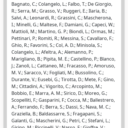
Bagnato, C.; Colangelo, L.; Falbo, T.; De Giorgio,
R.; Serra, M.; Grasso, V.; Ruggeri, E.; Ilaria, B.;
Salvi, A.; Leonardi, R.; Grassini, C.; Mascherona,
I.; Minelli, G.; Maltese, F.; Damiani, G.; Capeci, W.;
Mattioli, M.; Martino, G. P.; Biondi, L.; Ormas, M.;
Pettinari, P.; Romiti, R.; Messina, S.; Cavallaro, F.;
Ghio, R.; Favorini, S.; Col, A. D.; Minisola, S.;
Colangelo, L.; Afeltra, A.; Alemanno, P.;
Marigliano, B.; Pipita, M. E.; Castellino, P.; Blanco,
J.; Zanoli, L.; Cattaneo, M.; Fracasso, P.; Amoruso,
M. V.; Saracco, V.; Fogliati, M.; Bussolino, C.;
Durante, V.; Eusebi, G.; Tirotta, D.; Mete, F.; Gino,
M.; Cittadini, A.; Vigorito, C.; Arcopinto, M.;
Bobbio, E.; Marra, A. M.; Sirico, D.; Moreo, G.;
Scopelliti, F.; Gasparini, F.; Cocca, M.; Ballestrero,
A.; Ferrando, F.; Berra, S.; Dassi, S.; Nava, M. C.;
Graziella, B.; Baldassarre, S.; Fragapani, S.;
Galanti, G.; Mascherini, G.; Petri, C.; Stefani, L.;
Girino, M.; Piccinelli, V.; Nasso, F.; Gioffre, V.;