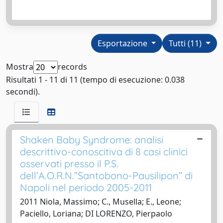
Esportazione
Tutti (11)
Mostra
records
Risultati 1 - 11 di 11 (tempo di esecuzione: 0.038
secondi).
Shaken Baby Syndrome: analisi
descrittivo-conoscitiva di 8 casi clinici
osservati presso il P.S.
dell’A.O.R.N.”Santobono-Pausilipon” di
Napoli nel periodo 2005-2011
2011 Niola, Massimo; C., Musella; E., Leone;
Paciello, Loriana; DI LORENZO, Pierpaolo