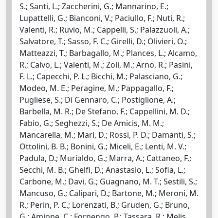
S.; Santi, L.; Zaccherini, G.; Mannarino, E.;
Lupattelli, G.; Bianconi, V.; Paciullo, F.; Nuti, R.;
Valenti, R.; Ruvio, M.; Cappelli, S.; Palazzuoli, A.;
Salvatore, T.; Sasso, F. C.; Girelli, D.; Olivieri, O.;
Matteazzi, T.; Barbagallo, M.; Plances, L.; Alcamo,
R.; Calvo, L.; Valenti, M.; Zoli, M.; Arno, R.; Pasini,
F. L.; Capecchi, P. L.; Bicchi, M.; Palasciano, G.;
Modeo, M. E.; Peragine, M.; Pappagallo, F.;
Pugliese, S.; Di Gennaro, C.; Postiglione, A.;
Barbella, M. R.; De Stefano, F.; Cappellini, M. D.;
Fabio, G.; Seghezzi, S.; De Amicis, M. M.;
Mancarella, M.; Mari, D.; Rossi, P. D.; Damanti, S.;
Ottolini, B. B.; Bonini, G.; Miceli, E.; Lenti, M. V.;
Padula, D.; Murialdo, G.; Marra, A.; Cattaneo, F.;
Secchi, M. B.; Ghelfi, D.; Anastasio, L.; Sofia, L.;
Carbone, M.; Davi, G.; Guagnano, M. T.; Sestili, S.;
Mancuso, G.; Calipari, D.; Bartone, M.; Meroni, M.
R.; Perin, P. C.; Lorenzati, B.; Gruden, G.; Bruno,
G.; Amione, C.; Fornengo, P.; Tassara, R.; Melis,