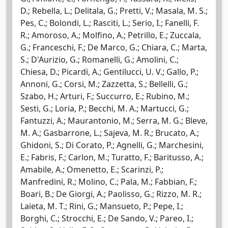
D.; Rebella, L.; Delitala, G.; Pretti, V.; Masala, M. S.;
Pes, C.; Bolondi, L.; Rasciti, L.; Serio, I.; Fanelli, F.
R.; Amoroso, A.; Molfino, A.; Petrillo, E.; Zuccala,
G.; Franceschi, F.; De Marco, G.; Chiara, C.; Marta,
S.; D'Aurizio, G.; Romanelli, G.; Amolini, C.;
Chiesa, D.; Picardi, A.; Gentilucci, U. V.; Gallo, P.;
Annoni, G.; Corsi, M.; Zazzetta, S.; Bellelli, G.;
Szabo, H.; Arturi, F.; Succurro, E.; Rubino, M.;
Sesti, G.; Loria, P.; Becchi, M. A.; Martucci, G.;
Fantuzzi, A.; Maurantonio, M.; Serra, M. G.; Bleve,
M. A.; Gasbarrone, L.; Sajeva, M. R.; Brucato, A.;
Ghidoni, S.; Di Corato, P.; Agnelli, G.; Marchesini,
E.; Fabris, F.; Carlon, M.; Turatto, F.; Baritusso, A.;
Amabile, A.; Omenetto, E.; Scarinzi, P.;
Manfredini, R.; Molino, C.; Pala, M.; Fabbian, F.;
Boari, B.; De Giorgi, A.; Paolisso, G.; Rizzo, M. R.;
Laieta, M. T.; Rini, G.; Mansueto, P.; Pepe, I.;
Borghi, C.; Strocchi, E.; De Sando, V.; Pareo, I.;