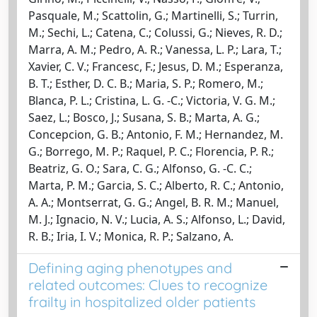
Pasquale, M.; Scattolin, G.; Martinelli, S.; Turrin,
M.; Sechi, L.; Catena, C.; Colussi, G.; Nieves, R. D.;
Marra, A. M.; Pedro, A. R.; Vanessa, L. P.; Lara, T.;
Xavier, C. V.; Francesc, F.; Jesus, D. M.; Esperanza,
B. T.; Esther, D. C. B.; Maria, S. P.; Romero, M.;
Blanca, P. L.; Cristina, L. G. -C.; Victoria, V. G. M.;
Saez, L.; Bosco, J.; Susana, S. B.; Marta, A. G.;
Concepcion, G. B.; Antonio, F. M.; Hernandez, M.
G.; Borrego, M. P.; Raquel, P. C.; Florencia, P. R.;
Beatriz, G. O.; Sara, C. G.; Alfonso, G. -C. C.;
Marta, P. M.; Garcia, S. C.; Alberto, R. C.; Antonio,
A. A.; Montserrat, G. G.; Angel, B. R. M.; Manuel,
M. J.; Ignacio, N. V.; Lucia, A. S.; Alfonso, L.; David,
R. B.; Iria, I. V.; Monica, R. P.; Salzano, A.
Defining aging phenotypes and
related outcomes: Clues to recognize
frailty in hospitalized older patients