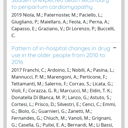
to peripartum cardiomyopathy
2019 Niola, M.; Paternoster, M.; Paciello, L.;
Giugliano, P.; Maiellaro, A.; Feola, A.; Perna, A.;
Capasso, E.; Graziano, V.; Di Lorenzo, P.; Buccelli,
C.
Pattern of in-hospital changes in drug
use in the older people from 2010 to
2016
2017 Franchi, C.; Ardoino, I.; Nobili, A.; Pasina, L.;
Mannucci, P. M.; Marengoni, A.; Perticone, F.;
Tettamanti, M.; Salerno, F.; Corrao, S.; Licata, G.;
Violi, F.; Corazza, G. R.; Marcucci, M.; Eldin, T. K.;
Donatella Di Blanca, M. P.; Lanzo, G.; Astuto, S.;
Cortesi, L.; Prisco, D.; Silvestri, E.; Cenci, C.; Emmi,
G.; Biolo, G.; Guarnieri, G.; Zanetti, M.;
Fernandes, G.; Chiuch, M.; Vanoli, M.; Grignani,
G.; Casella, G.; Pulixi, E. A.; Bernardi, M.; Li Bassi,