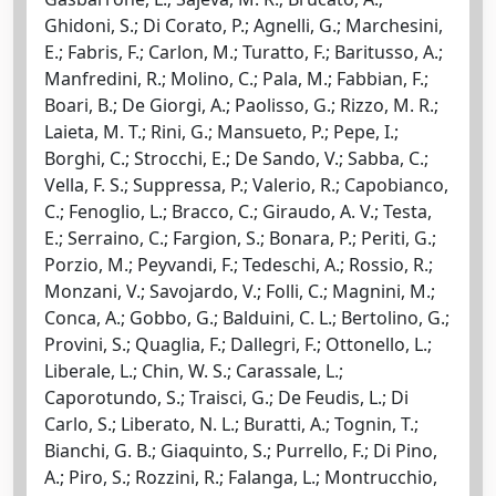
Ghidoni, S.; Di Corato, P.; Agnelli, G.; Marchesini,
E.; Fabris, F.; Carlon, M.; Turatto, F.; Baritusso, A.;
Manfredini, R.; Molino, C.; Pala, M.; Fabbian, F.;
Boari, B.; De Giorgi, A.; Paolisso, G.; Rizzo, M. R.;
Laieta, M. T.; Rini, G.; Mansueto, P.; Pepe, I.;
Borghi, C.; Strocchi, E.; De Sando, V.; Sabba, C.;
Vella, F. S.; Suppressa, P.; Valerio, R.; Capobianco,
C.; Fenoglio, L.; Bracco, C.; Giraudo, A. V.; Testa,
E.; Serraino, C.; Fargion, S.; Bonara, P.; Periti, G.;
Porzio, M.; Peyvandi, F.; Tedeschi, A.; Rossio, R.;
Monzani, V.; Savojardo, V.; Folli, C.; Magnini, M.;
Conca, A.; Gobbo, G.; Balduini, C. L.; Bertolino, G.;
Provini, S.; Quaglia, F.; Dallegri, F.; Ottonello, L.;
Liberale, L.; Chin, W. S.; Carassale, L.;
Caporotundo, S.; Traisci, G.; De Feudis, L.; Di
Carlo, S.; Liberato, N. L.; Buratti, A.; Tognin, T.;
Bianchi, G. B.; Giaquinto, S.; Purrello, F.; Di Pino,
A.; Piro, S.; Rozzini, R.; Falanga, L.; Montrucchio,