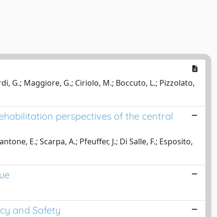
rdi, G.; Maggiore, G.; Ciriolo, M.; Boccuto, L.; Pizzolato,
habilitation perspectives of the central
one, E.; Scarpa, A.; Pfeuffer, J.; Di Salle, F.; Esposito,
que
acy and Safety