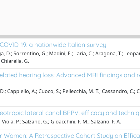
COVID-19: a nationwide Italian survey
a, D.; Sorrentino, G.; Madini, E.; Laria, C.; Aragona, T.; Leopa
 Chiarella, G.
elated hearing loss: Advanced MRI findings and re
 Cappiello, A.; Cuoco, S.; Pellecchia, M. T.; Cassandro, C.; Cant
eotropic lateral canal BPPV: efficacy and techni
Viola, P.; Salzano, G.; Gioacchini, F. M.; Salzano, F. A.
er Women: A Retrospective Cohort Study on Effic