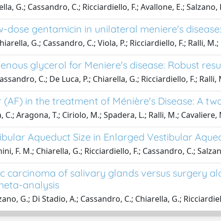
lla, G.; Cassandro, C.; Ricciardiello, F.; Avallone, E.; Salzano, F
w-dose gentamicin in unilateral meniere's diseas
arella, G.; Cassandro, C.; Viola, P.; Ricciardiello, F.; Ralli, M.;
venous glycerol for Meniere's disease: Robust resu
sandro, C.; De Luca, P.; Chiarella, G.; Ricciardiello, F.; Ralli, M
(AF) in the treatment of Ménière's Disease: A two
, C.; Aragona, T.; Ciriolo, M.; Spadera, L.; Ralli, M.; Cavaliere,
bular Aqueduct Size in Enlarged Vestibular Aqu
ini, F. M.; Chiarella, G.; Ricciardiello, F.; Cassandro, C.; Salzan
c carcinoma of salivary glands versus surgery alo
meta-analysis
zano, G.; Di Stadio, A.; Cassandro, C.; Chiarella, G.; Ricciardiell