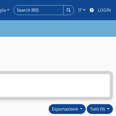
glia
IT
LOGIN
Esportazione
Tutti (9)