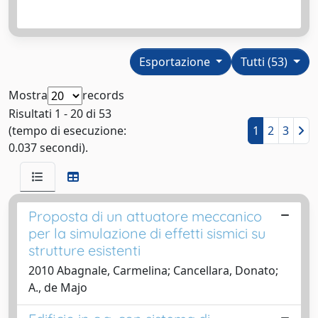
Esportazione
Tutti (53)
Mostra
records
Risultati 1 - 20 di 53
(tempo di esecuzione:
1
2
3
0.037 secondi).
Proposta di un attuatore meccanico
per la simulazione di effetti sismici su
strutture esistenti
2010 Abagnale, Carmelina; Cancellara, Donato;
A., de Majo