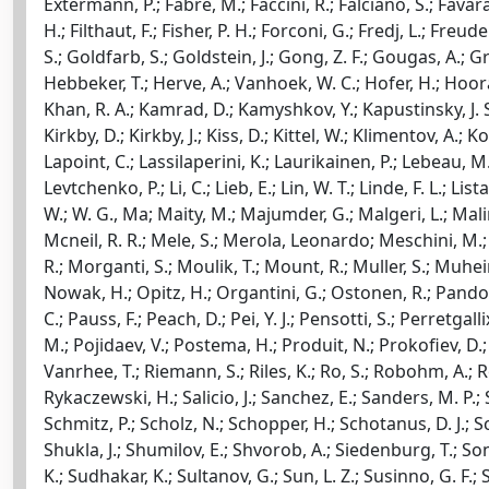
Extermann, P.; Fabre, M.; Faccini, R.; Falciano, S.; Favara, 
H.; Filthaut, F.; Fisher, P. H.; Forconi, G.; Fredj, L.; Fre
S.; Goldfarb, S.; Goldstein, J.; Gong, Z. F.; Gougas, A.; 
Hebbeker, T.; Herve, A.; Vanhoek, W. C.; Hofer, H.; Hoorani
Khan, R. A.; Kamrad, D.; Kamyshkov, Y.; Kapustinsky, J. S.;
Kirkby, D.; Kirkby, J.; Kiss, D.; Kittel, W.; Klimentov, A.;
Lapoint, C.; Lassilaperini, K.; Laurikainen, P.; Lebeau, M.; 
Levtchenko, P.; Li, C.; Lieb, E.; Lin, W. T.; Linde, F. L.; L
W.; W. G., Ma; Maity, M.; Majumder, G.; Malgeri, L.; Malin
Mcneil, R. R.; Mele, S.; Merola, Leonardo; Meschini, M.; M
R.; Morganti, S.; Moulik, T.; Mount, R.; Muller, S.; Muheim
Nowak, H.; Opitz, H.; Organtini, G.; Ostonen, R.; Pandoulas
C.; Pauss, F.; Peach, D.; Pei, Y. J.; Pensotti, S.; Perretgalli
M.; Pojidaev, V.; Postema, H.; Produit, N.; Prokofiev, D.; 
Vanrhee, T.; Riemann, S.; Riles, K.; Ro, S.; Robohm, A.; Ro
Rykaczewski, H.; Salicio, J.; Sanchez, E.; Sanders, M. P.;
Schmitz, P.; Scholz, N.; Schopper, H.; Schotanus, D. J.; 
Shukla, J.; Shumilov, E.; Shvorob, A.; Siedenburg, T.; Son,
K.; Sudhakar, K.; Sultanov, G.; Sun, L. Z.; Susinno, G. F.; Sut