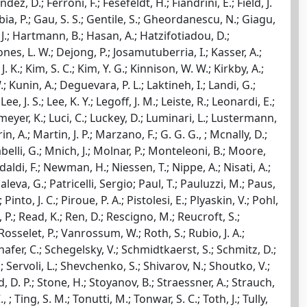
dez, D.; Ferroni, F.; Fesefeldt, H.; Fiandrini, E.; Field, J.
aabia, P.; Gau, S. S.; Gentile, S.; Gheordanescu, N.; Giagu,
. J.; Hartmann, B.; Hasan, A.; Hatzifotiadou, D.;
ones, L. W.; Dejong, P.; Josamutuberria, I.; Kasser, A.;
 K.; Kim, S. C.; Kim, Y. G.; Kinnison, W. W.; Kirkby, A.;
.; Kunin, A.; Deguevara, P. L.; Laktineh, I.; Landi, G.;
, J. S.; Lee, K. Y.; Legoff, J. M.; Leiste, R.; Leonardi, E.;
elsmeyer, K.; Luci, C.; Luckey, D.; Luminari, L.; Lustermann,
 A.; Martin, J. P.; Marzano, F.; G. G. G., ; Mcnally, D.;
belli, G.; Mnich, J.; Molnar, P.; Monteleoni, B.; Moore,
daldi, F.; Newman, H.; Niessen, T.; Nippe, A.; Nisati, A.;
leva, G.; Patricelli, Sergio; Paul, T.; Pauluzzi, M.; Paus,
 Pinto, J. C.; Piroue, P. A.; Pistolesi, E.; Plyaskin, V.; Pohl,
 P.; Read, K.; Ren, D.; Rescigno, M.; Reucroft, S.;
 Rosselet, P.; Vanrossum, W.; Roth, S.; Rubio, J. A.;
hafer, C.; Schegelsky, V.; Schmidtkaerst, S.; Schmitz, D.;
 Servoli, L.; Shevchenko, S.; Shivarov, N.; Shoutko, V.;
d, D. P.; Stone, H.; Stoyanov, B.; Straessner, A.; Strauch,
, ; Ting, S. M.; Tonutti, M.; Tonwar, S. C.; Toth, J.; Tully,