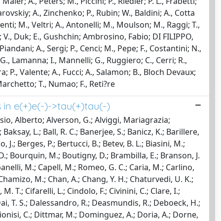
ier; A., Peters; M., Piccini; P., Riedler; P. L., Frabetti;
vskiy; A., Zinchenko; P., Rubin; W., Baldini; A., Cotta
 Lenti; M., Veltri; A., Antonelli; M., Moulson; M., Raggi; T.,
; V., Duk; E., Gushchin; Ambrosino, Fabio; DI FILIPPO,
ndani; A., Sergi; P., Cenci; M., Pepe; F., Costantini; N.,
i; G., Lamanna; I., Mannelli; G., Ruggiero; C., Cerri; R.,
; P., Valente; A., Fucci; A., Salamon; B., Bloch Devaux;
, Marchetto; T., Numao; F., Reti?re
n e(+)e(-)->tau(+)tau(-)
oisio, Alberto; Alverson, G.; Alviggi, Mariagrazia;
ksay, L.; Ball, R. C.; Banerjee, S.; Banicz, K.; Barillere,
, J.; Berges, P.; Bertucci, B.; Betev, B. L.; Biasini, M.;
v, D.; Bourquin, M.; Boutigny, D.; Brambilla, E.; Branson, J.
ampanelli, M.; Capell, M.; Romeo, G. C.; Caria, M.; Carlino,
F.; Chamizo, M.; Chan, A.; Chang, Y. H.; Chaturvedi, U. K.;
.; Cifarelli, L.; Cindolo, F.; Civinini, C.; Clare, I.;
; Dai, T. S.; Dalessandro, R.; Deasmundis, R.; Deboeck, H.;
ionisi, C.; Dittmar, M.; Dominguez, A.; Doria, A.; Dorne,