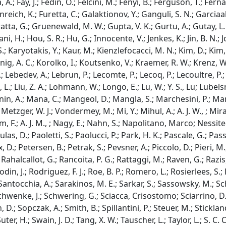
A.; Fay, J.; Fedin, O.; Felcini, M.; Fenyi, B.; Ferguson, T.; Fernan
udenreich, K.; Furetta, C.; Galaktionov, Y.; Ganguli, S. N.; Garci
Gratta, G.; Gruenewald, M. W.; Gupta, V. K.; Gurtu, A.; Gutay, L
, H.; Hou, S. R.; Hu, G.; Innocente, V.; Jenkes, K.; Jin, B. N.; J
 Karyotakis, Y.; Kaur, M.; Kienzlefocacci, M. N.; Kim, D.; Kim, J.
 Konig, A. C.; Korolko, I.; Koutsenko, V.; Kraemer, R. W.; Krenz, W
Lebedev, A.; Lebrun, P.; Lecomte, P.; Lecoq, P.; Lecoultre, P.; Lee
ista, L.; Liu, Z. A.; Lohmann, W.; Longo, E.; Lu, W.; Y. S., Lu; Lub
in, A.; Mana, C.; Mangeol, D.; Mangla, S.; Marchesini, P.; Marin,
etzger, W. J.; Vondermey, M.; Mi, Y.; Mihul, A.; A. J. W., ; Mira
, F.; A. J. M., ; Nagy, E.; Nahn, S.; Napolitano, Marco; Nessite
, D.; Paoletti, S.; Paolucci, P.; Park, H. K.; Pascale, G.; Passa
x, D.; Petersen, B.; Petrak, S.; Pevsner, A.; Piccolo, D.; Pieri, M.;
Rahalcallot, G.; Rancoita, P. G.; Rattaggi, M.; Raven, G.; Razis,
din, J.; Rodriguez, F. J.; Roe, B. P.; Romero, L.; Rosierlees, S.;
 Santocchia, A.; Sarakinos, M. E.; Sarkar, S.; Sassowsky, M.; Sc
Schwenke, J.; Schwering, G.; Sciacca, Crisostomo; Sciarrino, D.;
 D.; Sopczak, A.; Smith, B.; Spillantini, P.; Steuer, M.; Sticklan
er, H.; Swain, J. D.; Tang, X. W.; Tauscher, L.; Taylor, L.; S. C. C.