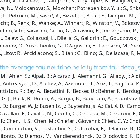
n; V., Falaleev; L., Gatignon; S., Goy Lopez; B., Hallgren; A., Ma
a; N., Molokanova; S., Movchan; Potrebenikov, Y. u.; S., Shkaro
F., Petrucci; M., Savri?; A., Bizzeti; F., Bucci; E., Iacopini; M.,
ht; B., Renk; R., Wanke; A., Winhart; R., Winston; V., Bolotov
, Vito; Saracino, Giulio; G., Anzivino; E., Imbergamo; R., Pia
S., Balev; G., Collazuol; L., Dilella; S., Gallorini; E., Goudzovsk
emenov; O., Yushchenko; G., D?agostini; E., Leonardi; M., Serra
 Litov; R., Arcidiacono; S., Bifani; C., Biino; G., Dellacasa; F.
e average tau neutrino helicity from tau decays i
.; Ahlen, S.; Alpat, B.; Alcaraz, J.; Alemanni, G.; Allaby, J.; Al
ntreasyan, D.; Arefiev, A.; Azemoon, T.; Aziz, T.; Bagnaia, P.; Ba
ttiston, R.; Bay, A.; Becattini, F.; Becker, U.; Behner, F.; Berdugo
bink, G. J.; Bock, R.; Bohm, A.; Borgia, B.; Boucham, A.; Bourilko
, J. D.; Burger, W. J.; Busenitz, J.; Buytenhuijs, A.; Cai, X. D.; C
.; Cavallari, F.; Cavallo, N.; Cecchi, C.; Cerrada, M.; Cesaroni, 
Chen, H. S.; Chen, M.; Chiefari, Giovanni; Chien, C. Y.; Choi, M. T
, N.; Commichau, V.; Costantini, S.; Cotorobai, F.; Delacruz, B.
ibitonto, D.; Diemoz, M.; Vandierendonck, D.; Dilodovico, F.; D