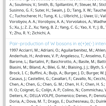
A.; Soulimov, V.; Smith, B.; Spillantini, P.; Steuer, M.; Sti
Susinno, G. F.; Suter, H.; Swain, J. D.; Tang, X. W.; Taucher,
C.; Tuchscherer, H.; Tung, K. L.; Ulbricht, J.; Uwer, U.; Val
Vorobyov, A. A.; Vorobyov, A. A.; Vorvolakos, A.; Wadhwa,
S.; Xu, J.; Z. Z., Xu; Yang, B. Z.; Yang, C. G.; Yao, X. Y.; J.
Y.; Zhu, R. Y.; Zichichi, A.
Pair-production of W bosons in e(+)e(-) inter
1997 Acciarri, M.; Adriani, O.; Aguilarbenitez, M.; Ahlen, 
Anderhub, H.; Andreev, V. P.; Angelescu, T.; Anselmo, F.; A
Barone, L.; Bartalini, P.; Baschirotto, A.; Basile, M.; Batti
Biasini, M.; Biland, A.; Bilei, G. M.; Blaising, J. J.; Blyth,
Brock, I. C.; Buffini, A.; Buijs, A.; Burger, J. D.; Burger, W
Casaus, J.; Castellini, G.; Cavallari, F.; Cavallo, N.; Cec
Chen, A.; Chen, G.; Chen, G. M.; Chen, H. F.; Chen, H. S.; Ch
H. O.; Coignet, G.; Colijn, A. P.; Colino, N.; Commichau, V
Deiters, K.; DELLA VOLPE, Domenico; Denes, P.; Denotari
Doria, A.; Dova, M. T.; Drago, E.; Duchesneau, D.; Duinker,