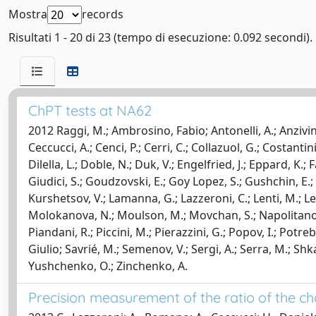
Mostra
records
Risultati 1 - 20 di 23 (tempo di esecuzione: 0.092 secondi).
ChPT tests at NA62
2012 Raggi, M.; Ambrosino, Fabio; Antonelli, A.; Anzivino, G
Ceccucci, A.; Cenci, P.; Cerri, C.; Collazuol, G.; Costant
Dilella, L.; Doble, N.; Duk, V.; Engelfried, J.; Eppard, K.; F
Giudici, S.; Goudzovski, E.; Goy Lopez, S.; Gushchin, E.
Kurshetsov, V.; Lamanna, G.; Lazzeroni, C.; Lenti, M.; Leo
Molokanova, N.; Moulson, M.; Movchan, S.; Napolitano, M
Piandani, R.; Piccini, M.; Pierazzini, G.; Popov, I.; Potre
Giulio; Savrié, M.; Semenov, V.; Sergi, A.; Serra, M.; Shka
Yushchenko, O.; Zinchenko, A.
Precision measurement of the ratio of the c