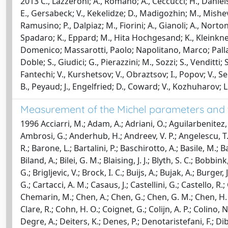
2013 C., Lazzeroni; A., Romano; A., Ceccucci; H., Danielsso
E., Gersabeck; V., Kekelidze; D., Madigozhin; M., Mishev
Ramusino; P., Dalpiaz; M., Fiorini; A., Gianoli; A., Norton; 
Spadaro; K., Eppard; M., Hita Hochgesand; K., Kleinknec
Domenico; Massarotti, Paolo; Napolitano, Marco; Palladino
Doble; S., Giudici; G., Pierazzini; M., Sozzi; S., Venditti; 
Fantechi; V., Kurshetsov; V., Obraztsov; I., Popov; V., S
B., Peyaud; J., Engelfried; D., Coward; V., Kozhuharov; L.,
Measurement of the Michel parameters and th
1996 Acciarri, M.; Adam, A.; Adriani, O.; Aguilarbenitez, M
Ambrosi, G.; Anderhub, H.; Andreev, V. P.; Angelescu, T.; A
R.; Barone, L.; Bartalini, P.; Baschirotto, A.; Basile, M.; Ba
Biland, A.; Bilei, G. M.; Blaising, J. J.; Blyth, S. C.; Bob
G.; Brigljevic, V.; Brock, I. C.; Buijs, A.; Bujak, A.; Burger
G.; Cartacci, A. M.; Casaus, J.; Castellini, G.; Castello, R
Chemarin, M.; Chen, A.; Chen, G.; Chen, G. M.; Chen, H. F.; 
Clare, R.; Cohn, H. O.; Coignet, G.; Colijn, A. P.; Colino
Degre, A.; Deiters, K.; Denes, P.; Denotaristefani, F.; D