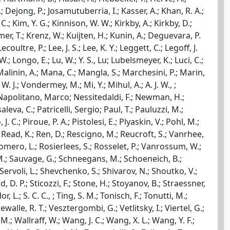
.; Dejong, P.; Josamutuberria, I.; Kasser, A.; Khan, R. A.;
C.; Kim, Y. G.; Kinnison, W. W.; Kirkby, A.; Kirkby, D.;
amer, T.; Krenz, W.; Kuijten, H.; Kunin, A.; Deguevara, P.
oultre, P.; Lee, J. S.; Lee, K. Y.; Leggett, C.; Legoff, J.
, W.; Longo, E.; Lu, W.; Y. S., Lu; Lubelsmeyer, K.; Luci, C.;
Malinin, A.; Mana, C.; Mangla, S.; Marchesini, P.; Marin,
 J.; Vondermey, M.; Mi, Y.; Mihul, A.; A. J. W., ;
.; Napolitano, Marco; Nessitedaldi, F.; Newman, H.;
leva, C.; Patricelli, Sergio; Paul, T.; Pauluzzi, M.;
 J. C.; Piroue, P. A.; Pistolesi, E.; Plyaskin, V.; Pohl, M.;
; Read, K.; Ren, D.; Rescigno, M.; Reucroft, S.; Vanrhee,
; Romero, L.; Rosierlees, S.; Rosselet, P.; Vanrossum, W.;
y, M.; Sauvage, G.; Schneegans, M.; Schoeneich, B.;
Servoli, L.; Shevchenko, S.; Shivarov, N.; Shoutko, V.;
d, D. P.; Sticozzi, F.; Stone, H.; Stoyanov, B.; Straessner,
, L.; S. C. C., ; Ting, S. M.; Tonisch, F.; Tonutti, M.;
ewalle, R. T.; Vesztergombi, G.; Vetlitsky, I.; Viertel, G.;
.; Wallraff, W.; Wang, J. C.; Wang, X. L.; Wang, Y. F.;