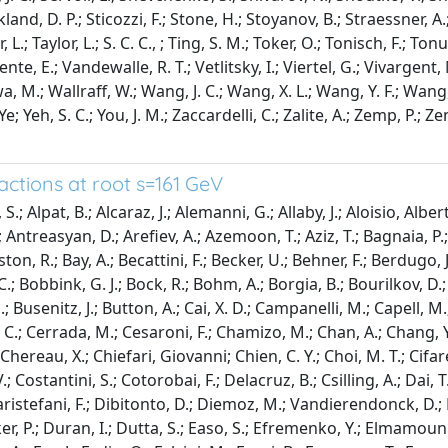
ckland, D. P.; Sticozzi, F.; Stone, H.; Stoyanov, B.; Straessner, A
 L.; Taylor, L.; S. C. C., ; Ting, S. M.; Toker, O.; Tonisch, F.; Ton
ente, E.; Vandewalle, R. T.; Vetlitsky, I.; Viertel, G.; Vivargent,
 M.; Wallraff, W.; Wang, J. C.; Wang, X. L.; Wang, Y. F.; Wang,
 B., Ye; Yeh, S. C.; You, J. M.; Zaccardelli, C.; Zalite, A.; Zemp, P.;
actions at root s=161 GeV
S.; Alpat, B.; Alcaraz, J.; Alemanni, G.; Allaby, J.; Aloisio, Alb
ntreasyan, D.; Arefiev, A.; Azemoon, T.; Aziz, T.; Bagnaia, P.; B
ston, R.; Bay, A.; Becattini, F.; Becker, U.; Behner, F.; Berdugo, 
 S. C.; Bobbink, G. J.; Bock, R.; Bohm, A.; Borgia, B.; Bourilkov, D.
. J.; Busenitz, J.; Button, A.; Cai, X. D.; Campanelli, M.; Capell, 
chi, C.; Cerrada, M.; Cesaroni, F.; Chamizo, M.; Chan, A.; Chang,
ereau, X.; Chiefari, Giovanni; Chien, C. Y.; Choi, M. T.; Cifarelli
.; Costantini, S.; Cotorobai, F.; Delacruz, B.; Csilling, A.; Dai
stefani, F.; Dibitonto, D.; Diemoz, M.; Vandierendonck, D.; Di
 P.; Duran, I.; Dutta, S.; Easo, S.; Efremenko, Y.; Elmamouni, H.