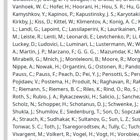
Vanhoek, W. C.; Hofer, H.; Hoorani, H.; Hou, S. R.; Hu, G.;
Kamyshkov, Y.; Kapinos, P.; Kapustinsky, J. S.; Karyotakis, 
Kirkby, J.; Kiss, D.; Kittel, W.; Klimentov, A.; Konig, A. 
L.; Landi, G.; Lapoint, C.; Lassilaperini, K.; Laurikainen, P
M.; Leiste, R.; Lenti, M.; Leonardi, E.; Levtchenko, P.; Li, C
Luckey, D.; Ludovici, L.; Luminari, L.; Lustermann, W.; W
A.; Martin, J. P.; Marzano, F.; G. G. G., ; Mazumdar, K.; M
Mirabelli, G.; Mnich, J.; Monteleoni, B.; Moore, R.; Morg
Nippe, A.; Nowak, H.; Organtini, G.; Ostonen, R.; Pandoulas
Pauss, C.; Pauss, F.; Peach, D.; Pei, Y. J.; Pensotti, S.; Perr
Pojidaev, V.; Postema, H.; Produit, N.; Raghavan, R.; Raha
T.; Riemann, S.; Riemers, B. C.; Riles, K.; Rind, O.; Ro, S
Roth, S.; Rubio, J. A.; Rykaczewski, H.; Salicio, J.; San
Scholz, N.; Schopper, H.; Schotanus, D. J.; Schwenke, J.; 
Shukla, J.; Shumilov, E.; Siedenburg, T.; Son, D.; Sopczak, 
A.; Strauch, K.; Sudhakar, K.; Sultanov, G.; Sun, L. Z.; Susin
Tonwar, S. C.; Toth, J.; Tsaregorodtsev, A.; Tully, C.; Tuch
Vivargent, M.; Volkert, R.; Vogel, H.; Vogt, H.; Vorobiev,