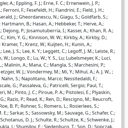
, A.; Eppling, F. J.; Erne, F. C.; Ernenwein, J. P.;
Ferroni, F.; Fesefeldt, H.; Fiandrini, E.; Field, J. H.;
; Gerald, J.; Gheordanescu, N.; Giagu, S.; Goldfarb, S.;
.; Hartmann, B.; Hasan, A.; Hebbeker, T.; Herve, A.;
.; Dejong, P.; Josamutuberria, I.; Kasser, A.; Khan, R. A.;
C.; Kim, Y. G.; Kinnison, W. W.; Kirkby, A.; Kirkby, D.;
; Kramer, T.; Krenz, W.; Kuijten, H.; Kunin, A.;
e, J. S.; Lee, K. Y.; Leggett, C.; Legoff, J. M.; Leiste, R.;
n, W.; Longo, E.; Lu, W.; Y. S., Lu; Lubelsmeyer, K.; Luci,
.; Malinin, A.; Mana, C.; Mangla, S.; Marchesini, P.;
zger, W. J.; Vondermey, M.; Mi, Y.; Mihul, A.; A. J. W., ;
.; Nahn, S.; Napolitano, Marco; Nessitedaldi, F.;
le, G.; Passaleva, G.; Patricelli, Sergio; Paul, T.;
i, M.; Pinto, J. C.; Piroue, P. A.; Pistolesi, E.; Plyaskin,
G.; Razis, P.; Read, K.; Ren, D.; Rescigno, M.; Reucroft,
 Roe, B. P.; Rohner, S.; Romero, L.; Rosierlees, S.;
M. E.; Sarkar, S.; Sassowsky, M.; Sauvage, G.; Schafer, C.;
chotanus, D. J.; Schulte, R.; Schultze, K.; Schwenke, J.;
ukla, J.; Shumilov, E.; Siedenburg, T.; Son, D.; Sopczak,