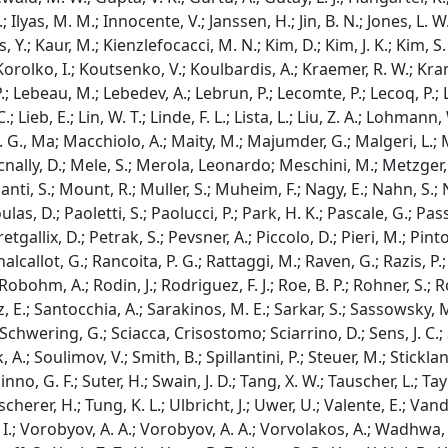
 Ilyas, M. M.; Innocente, V.; Janssen, H.; Jin, B. N.; Jones, L. W
Y.; Kaur, M.; Kienzlefocacci, M. N.; Kim, D.; Kim, J. K.; Kim, S. 
C.; Korolko, I.; Koutsenko, V.; Koulbardis, A.; Kraemer, R. W.; Kr
.; Lebeau, M.; Lebedev, A.; Lebrun, P.; Lecomte, P.; Lecoq, P.; Lec
.; Lieb, E.; Lin, W. T.; Linde, F. L.; Lista, L.; Liu, Z. A.; Lohmann
. G., Ma; Macchiolo, A.; Maity, M.; Majumder, G.; Malgeri, L.; 
cnally, D.; Mele, S.; Merola, Leonardo; Meschini, M.; Metzger, W.
anti, S.; Mount, R.; Muller, S.; Muheim, F.; Nagy, E.; Nahn, S
, D.; Paoletti, S.; Paolucci, P.; Park, H. K.; Pascale, G.; Passa
etgallix, D.; Petrak, S.; Pevsner, A.; Piccolo, D.; Pieri, M.; Pinto,
lcallot, G.; Rancoita, P. G.; Rattaggi, M.; Raven, G.; Razis, P.
.; Robohm, A.; Rodin, J.; Rodriguez, F. J.; Roe, B. P.; Rohner, S.
chez, E.; Santocchia, A.; Sarakinos, M. E.; Sarkar, S.; Sassowsk
Schwering, G.; Sciacca, Crisostomo; Sciarrino, D.; Sens, J. C.; 
A.; Soulimov, V.; Smith, B.; Spillantini, P.; Steuer, M.; Sticklan
no, G. F.; Suter, H.; Swain, J. D.; Tang, X. W.; Tauscher, L.; Taylor
scherer, H.; Tung, K. L.; Ulbricht, J.; Uwer, U.; Valente, E.; Vand
 I.; Vorobyov, A. A.; Vorobyov, A. A.; Vorvolakos, A.; Wadhwa, M