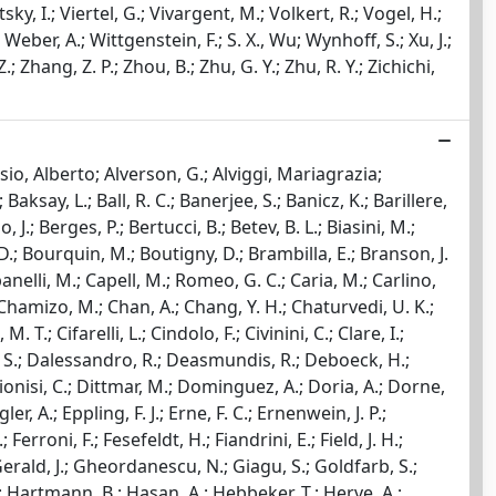
sky, I.; Viertel, G.; Vivargent, M.; Volkert, R.; Vogel, H.;
eber, A.; Wittgenstein, F.; S. X., Wu; Wynhoff, S.; Xu, J.;
 Z.; Zhang, Z. P.; Zhou, B.; Zhu, G. Y.; Zhu, R. Y.; Zichichi,
oisio, Alberto; Alverson, G.; Alviggi, Mariagrazia;
ksay, L.; Ball, R. C.; Banerjee, S.; Banicz, K.; Barillere,
, J.; Berges, P.; Bertucci, B.; Betev, B. L.; Biasini, M.;
v, D.; Bourquin, M.; Boutigny, D.; Brambilla, E.; Branson, J.
ampanelli, M.; Capell, M.; Romeo, G. C.; Caria, M.; Carlino,
F.; Chamizo, M.; Chan, A.; Chang, Y. H.; Chaturvedi, U. K.;
.; Cifarelli, L.; Cindolo, F.; Civinini, C.; Clare, I.;
i, T. S.; Dalessandro, R.; Deasmundis, R.; Deboeck, H.;
ionisi, C.; Dittmar, M.; Dominguez, A.; Doria, A.; Dorne,
, A.; Eppling, F. J.; Erne, F. C.; Ernenwein, J. P.;
Ferroni, F.; Fesefeldt, H.; Fiandrini, E.; Field, J. H.;
; Gerald, J.; Gheordanescu, N.; Giagu, S.; Goldfarb, S.;
.; Hartmann, B.; Hasan, A.; Hebbeker, T.; Herve, A.;