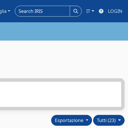
glia
IT
LOGIN
Esportazione
Tutti (23)