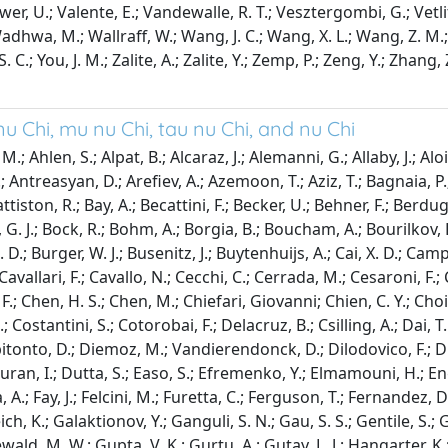
Uwer, U.; Valente, E.; Vandewalle, R. T.; Vesztergombi, G.; Vetlit
adhwa, M.; Wallraff, W.; Wang, J. C.; Wang, X. L.; Wang, Z. M.; W
 S. C.; You, J. M.; Zalite, A.; Zalite, Y.; Zemp, P.; Zeng, Y.; Zhang,
u Chi, mu nu Chi, tau nu Chi, and nu Chi
.; Ahlen, S.; Alpat, B.; Alcaraz, J.; Alemanni, G.; Allaby, J.; Al
ntreasyan, D.; Arefiev, A.; Azemoon, T.; Aziz, T.; Bagnaia, P.; Ba
ttiston, R.; Bay, A.; Becattini, F.; Becker, U.; Behner, F.; Berdugo
bink, G. J.; Bock, R.; Bohm, A.; Borgia, B.; Boucham, A.; Bourilko
, J. D.; Burger, W. J.; Busenitz, J.; Buytenhuijs, A.; Cai, X. D.; C
.; Cavallari, F.; Cavallo, N.; Cecchi, C.; Cerrada, M.; Cesaroni, 
Chen, H. S.; Chen, M.; Chiefari, Giovanni; Chien, C. Y.; Choi, M. T
 N.; Costantini, S.; Cotorobai, F.; Delacruz, B.; Csilling, A.; Da
ibitonto, D.; Diemoz, M.; Vandierendonck, D.; Dilodovico, F.; D
ran, I.; Dutta, S.; Easo, S.; Efremenko, Y.; Elmamouni, H.; Engler
A.; Fay, J.; Felcini, M.; Furetta, C.; Ferguson, T.; Fernandez, D.; 
reich, K.; Galaktionov, Y.; Ganguli, S. N.; Gau, S. S.; Gentile, S.
wald, M. W.; Gupta, V. K.; Gurtu, A.; Gutay, L. J.; Hangarter, K