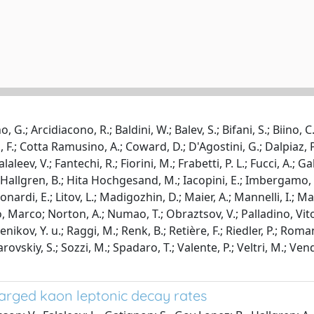
.; Arcidiacono, R.; Baldini, W.; Balev, S.; Bifani, S.; Biino, C.;
ini, F.; Cotta Ramusino, A.; Coward, D.; D'Agostini, G.; Dalpiaz
alaleev, V.; Fantechi, R.; Fiorini, M.; Frabetti, P. L.; Fucci, A.; G
; Hallgren, B.; Hita Hochgesand, M.; Iacopini, E.; Imbergamo, E
nardi, E.; Litov, L.; Madigozhin, D.; Maier, A.; Mannelli, I.; 
arco; Norton, A.; Numao, T.; Obraztsov, V.; Palladino, Vito; P
benikov, Y. u.; Raggi, M.; Renk, B.; Retière, F.; Riedler, P.; Ro
rovskiy, S.; Sozzi, M.; Spadaro, T.; Valente, P.; Veltri, M.; Ven
harged kaon leptonic decay rates