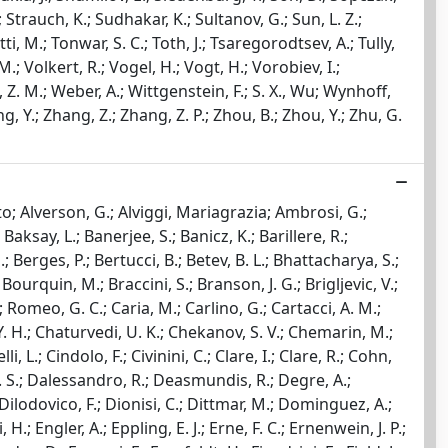
.; Strauch, K.; Sudhakar, K.; Sultanov, G.; Sun, L. Z.;
utti, M.; Tonwar, S. C.; Toth, J.; Tsaregorodtsev, A.; Tully,
 M.; Volkert, R.; Vogel, H.; Vogt, H.; Vorobiev, I.;
 Z. M.; Weber, A.; Wittgenstein, F.; S. X., Wu; Wynhoff,
 Zeng, Y.; Zhang, Z.; Zhang, Z. P.; Zhou, B.; Zhou, Y.; Zhu, G.
erto; Alverson, G.; Alviggi, Mariagrazia; Ambrosi, G.;
aksay, L.; Banerjee, S.; Banicz, K.; Barillere, R.;
J.; Berges, P.; Bertucci, B.; Betev, B. L.; Bhattacharya, S.;
; Bourquin, M.; Braccini, S.; Branson, J. G.; Brigljevic, V.;
M.; Romeo, G. C.; Caria, M.; Carlino, G.; Cartacci, A. M.;
 Y. H.; Chaturvedi, U. K.; Chekanov, S. V.; Chemarin, M.;
, L.; Cindolo, F.; Civinini, C.; Clare, I.; Clare, R.; Cohn,
, T. S.; Dalessandro, R.; Deasmundis, R.; Degre, A.;
lodovico, F.; Dionisi, C.; Dittmar, M.; Dominguez, A.;
; Engler, A.; Eppling, E. J.; Erne, F. C.; Ernenwein, J. P.;