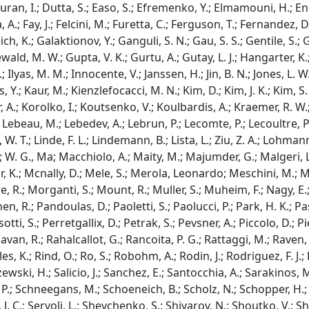
ran, I.; Dutta, S.; Easo, S.; Efremenko, Y.; Elmamouni, H.; Engler
A.; Fay, J.; Felcini, M.; Furetta, C.; Ferguson, T.; Fernandez, D.; 
reich, K.; Galaktionov, Y.; Ganguli, S. N.; Gau, S. S.; Gentile, S.
wald, M. W.; Gupta, V. K.; Gurtu, A.; Gutay, L. J.; Hangarter, K
 Ilyas, M. M.; Innocente, V.; Janssen, H.; Jin, B. N.; Jones, L. W
Y.; Kaur, M.; Kienzlefocacci, M. N.; Kim, D.; Kim, J. K.; Kim, S. 
er, A.; Korolko, I.; Koutsenko, V.; Koulbardis, A.; Kraemer, R. W.
Lebeau, M.; Lebedev, A.; Lebrun, P.; Lecomte, P.; Lecoultre, P.; Le
n, W. T.; Linde, F. L.; Lindemann, B.; Lista, L.; Ziu, Z. A.; Lohman
; W. G., Ma; Macchiolo, A.; Maity, M.; Majumder, G.; Malgeri, L
r, K.; Mcnally, D.; Mele, S.; Merola, Leonardo; Meschini, M.; Met
re, R.; Morganti, S.; Mount, R.; Muller, S.; Muheim, F.; Nagy, E
R.; Pandoulas, D.; Paoletti, S.; Paolucci, P.; Park, H. K.; Pasca
otti, S.; Perretgallix, D.; Petrak, S.; Pevsner, A.; Piccolo, D.; Pier
avan, R.; Rahalcallot, G.; Rancoita, P. G.; Rattaggi, M.; Raven, 
les, K.; Rind, O.; Ro, S.; Robohm, A.; Rodin, J.; Rodriguez, F. J.;
zewski, H.; Salicio, J.; Sanchez, E.; Santocchia, A.; Sarakinos, 
P.; Schneegans, M.; Schoeneich, B.; Scholz, N.; Schopper, H.; S
. C.; Servoli, L.; Shevchenko, S.; Shivarov, N.; Shoutko, V.; Sh