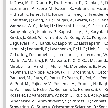
I.; Dova, M. T.; Drago, E.; Duchesneau, D.; Duinker, P.; Du
Extermann, P.; Fabre, M.; Faccini, R.; Falciano, S.; Favara, 
Filthaut, F.; Fisher, P. H.; Forconi, G.; Fredj, L.; Freuden
Goldstein, J.; Gong, Z. F.; Gougas, A.; Gratta, G.; Gruene
Vanhoek, W. C.; Hofer, H.; Hoorani, H.; Hou, S. R.; Hu, G.;
Kamyshkov, Y.; Kapinos, P.; Kapustinsky, J. S.; Karyotakis, 
Kirkby, J.; Kittel, W.; Klimentov, A.; Konig, A. C.; Konget
Deguevara, P. L.; Landi, G.; Lapoint, C.; Lassilaperini, K.; 
Lenti, M.; Leonardi, E.; Levtchenko, P.; Li, C.; Lieb, E.; Li
C.; Luckey, D.; Ludovici, L.; Luminari, L.; Lustermann, W.
Marin, A.; Martin, J. P.; Marzano, F.; G. G. G., ; Mazumda
Mirabelli, G.; Mnich, J.; Moller, M.; Monteleoni, B.; Moo
Newman, H.; Nippe, A.; Nowak, H.; Organtini, G.; Ostonen, 
Pauluzzi, M.; Paus, C.; Pauss, F.; Peach, D.; Pei, Y. J.; Pens
V.; Pohl, M.; Pojidaev, V.; Postema, H.; Produit, N.; Ragh
S.; Vanrhee, T.; Ricker, A.; Riemann, S.; Riemers, B. C.; Ri
Rosselet, P.; Vanrossum, V.; Roth, S.; Rubio, J. A.; Rykac
Schegelsky, V.; Schmidtkaerst, S.; Schmitz, D.; Schmitz, 
Schwering, G.; Sciacca, Crisostomo; Sciarrino, D.; Sens, J