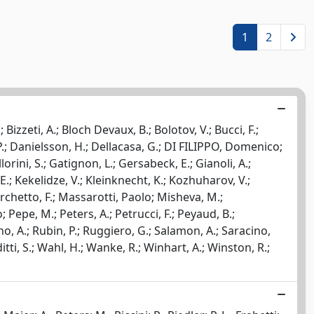
1
2
 Bizzeti, A.; Bloch Devaux, B.; Bolotov, V.; Bucci, F.;
, P.; Danielsson, H.; Dellacasa, G.; DI FILIPPO, Domenico;
allorini, S.; Gatignon, L.; Gersabeck, E.; Gianoli, A.;
.; Kekelidze, V.; Kleinknecht, K.; Kozhuharov, V.;
Marchetto, F.; Massarotti, Paolo; Misheva, M.;
epe, M.; Peters, A.; Petrucci, F.; Peyaud, B.;
mano, A.; Rubin, P.; Ruggiero, G.; Salamon, A.; Saracino,
ditti, S.; Wahl, H.; Wanke, R.; Winhart, A.; Winston, R.;