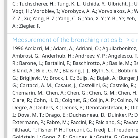
C.; Tuchscherer, H.; Tung, K. L.; Uchida, Y.; Ulbricht, J.; 
Vogt, H.; Vorobiev, I.; Vorobyov, A. A.; Vorvolakos, A.; W
Z. Z., Xu; Yang, B. Z.; Yang, C. G.; Yao, X. Y.; Y. B., Ye; Yeh,
A.; Ziegler, F.
Measurement of the branching ratios b -> e n
1996 Acciarri, M.; Adam, A.; Adriani, O.; Aguilarbenitez, M
Ambrosi, G.; Anderhub, H.; Andreev, V. P.; Angelescu, T.; A
R.; Barone, L.; Bartalini, P.; Baschirotto, A.; Basile, M.; Ba
Biland, A.; Bilei, G. M.; Blaising, J. J.; Blyth, S. C.; Bob
G.; Brigljevic, V.; Brock, I. C.; Buijs, A.; Bujak, A.; Burger
G.; Cartacci, A. M.; Casaus, J.; Castellini, G.; Castello, R
Chemarin, M.; Chen, A.; Chen, G.; Chen, G. M.; Chen, H. F.; 
Clare, R.; Cohn, H. O.; Coignet, G.; Colijn, A. P.; Colino,
Degre, A.; Deiters, K.; Denes, P.; Denotaristefani, F.; D
I.; Dova, M. T.; Drago, E.; Duchesneau, D.; Duinker, P.; Du
Extermann, P.; Fabre, M.; Faccini, R.; Falciano, S.; Favara, 
Filthaut, F.; Fisher, P. H.; Forconi, G.; Fredj, L.; Freuden
Goldstein, J.; Gong, Z. F.; Gougas, A.; Gratta, G.; Gruene