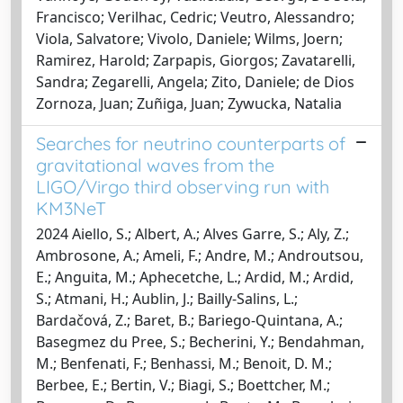
Francisco; Verilhac, Cedric; Veutro, Alessandro;
Viola, Salvatore; Vivolo, Daniele; Wilms, Joern;
Ramirez, Harold; Zarpapis, Giorgos; Zavatarelli,
Sandra; Zegarelli, Angela; Zito, Daniele; de Dios
Zornoza, Juan; Zuñiga, Juan; Zywucka, Natalia
Searches for neutrino counterparts of
gravitational waves from the
LIGO/Virgo third observing run with
KM3NeT
2024 Aiello, S.; Albert, A.; Alves Garre, S.; Aly, Z.;
Ambrosone, A.; Ameli, F.; Andre, M.; Androutsou,
E.; Anguita, M.; Aphecetche, L.; Ardid, M.; Ardid,
S.; Atmani, H.; Aublin, J.; Bailly-Salins, L.;
Bardačová, Z.; Baret, B.; Bariego-Quintana, A.;
Basegmez du Pree, S.; Becherini, Y.; Bendahman,
M.; Benfenati, F.; Benhassi, M.; Benoit, D. M.;
Berbee, E.; Bertin, V.; Biagi, S.; Boettcher, M.;