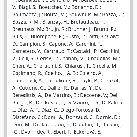
V.; Biagi, S.; Boettcher, M.; Bonanno, D.;
Boumaaza, J.; Bouta, M.; Bouwhuis, M.; Bozza, C.;
Bozza, R. M.; Brânzaş, H.; Bretaudeau, F.;
Breuhaus, M.; Bruijn, R.; Brunner, J.; Bruno, R.;
Buis, E.; Buompane, R.; Busto, J.; Caiffi, B.; Calvo,
D.; Campion, S.; Capone, A.; Carenini, F.;
Carretero, V.; Cartraud, T.; Castaldi, P.; Cecchini,
V.; Celli, S.; Cerisy, L.; Chabab, M.; Chadolias, M.;
Chen, A.; Cherubini, S.; Chiarusi, T.; Circella, M.;
Cocimano, R.; Coelho, J. A. B.; Coleiro, A.;
Condorelli, A.; Coniglione, R.; Coyle, P.; Creusot,
A.; Cuttone, G.; Dallier, R.; Darras, Y.; De
Benedittis, A.; De Martino, B.; Decoene, V.; Del
Burgo, R.; Del Rosso, I.; Di Mauro, L. S.; Di Palma,
I.; Díaz, A. F.; Diaz, C.; Diego-Tortosa, D.;
Distefano, C.; Domi, A.; Donzaud, C.; Dornic, D.;
Dörr, M.; Drakopoulou, E.; Drouhin, D.; Ducoin, J.
-G.; Dvornický, R.; Eberl, T.; Eckerová, E.;