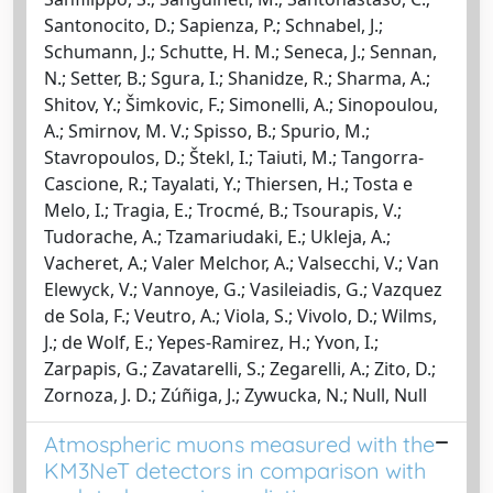
Santonocito, D.; Sapienza, P.; Schnabel, J.;
Schumann, J.; Schutte, H. M.; Seneca, J.; Sennan,
N.; Setter, B.; Sgura, I.; Shanidze, R.; Sharma, A.;
Shitov, Y.; Šimkovic, F.; Simonelli, A.; Sinopoulou,
A.; Smirnov, M. V.; Spisso, B.; Spurio, M.;
Stavropoulos, D.; Štekl, I.; Taiuti, M.; Tangorra-
Cascione, R.; Tayalati, Y.; Thiersen, H.; Tosta e
Melo, I.; Tragia, E.; Trocmé, B.; Tsourapis, V.;
Tudorache, A.; Tzamariudaki, E.; Ukleja, A.;
Vacheret, A.; Valer Melchor, A.; Valsecchi, V.; Van
Elewyck, V.; Vannoye, G.; Vasileiadis, G.; Vazquez
de Sola, F.; Veutro, A.; Viola, S.; Vivolo, D.; Wilms,
J.; de Wolf, E.; Yepes-Ramirez, H.; Yvon, I.;
Zarpapis, G.; Zavatarelli, S.; Zegarelli, A.; Zito, D.;
Zornoza, J. D.; Zúñiga, J.; Zywucka, N.; Null, Null
Atmospheric muons measured with the
KM3NeT detectors in comparison with