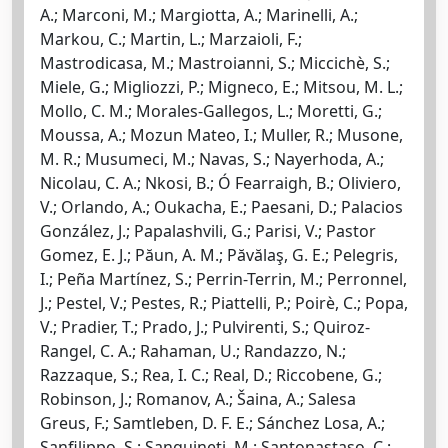
A.; Marconi, M.; Margiotta, A.; Marinelli, A.;
Markou, C.; Martin, L.; Marzaioli, F.;
Mastrodicasa, M.; Mastroianni, S.; Miccichè, S.;
Miele, G.; Migliozzi, P.; Migneco, E.; Mitsou, M. L.;
Mollo, C. M.; Morales-Gallegos, L.; Moretti, G.;
Moussa, A.; Mozun Mateo, I.; Muller, R.; Musone,
M. R.; Musumeci, M.; Navas, S.; Nayerhoda, A.;
Nicolau, C. A.; Nkosi, B.; Ó Fearraigh, B.; Oliviero,
V.; Orlando, A.; Oukacha, E.; Paesani, D.; Palacios
González, J.; Papalashvili, G.; Parisi, V.; Pastor
Gomez, E. J.; Păun, A. M.; Păvălaş, G. E.; Pelegris,
I.; Peña Martínez, S.; Perrin-Terrin, M.; Perronnel,
J.; Pestel, V.; Pestes, R.; Piattelli, P.; Poirè, C.; Popa,
V.; Pradier, T.; Prado, J.; Pulvirenti, S.; Quiroz-
Rangel, C. A.; Rahaman, U.; Randazzo, N.;
Razzaque, S.; Rea, I. C.; Real, D.; Riccobene, G.;
Robinson, J.; Romanov, A.; Šaina, A.; Salesa
Greus, F.; Samtleben, D. F. E.; Sánchez Losa, A.;
Sanfilippo, S.; Sanguineti, M.; Santonastaso, C.;