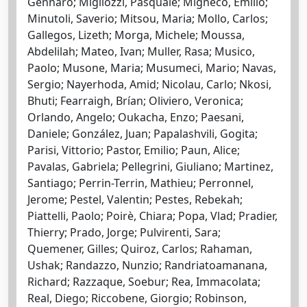
Gennaro; Migliozzi, Pasquale; Migneco, Emilio;
Minutoli, Saverio; Mitsou, Maria; Mollo, Carlos;
Gallegos, Lizeth; Morga, Michele; Moussa,
Abdelilah; Mateo, Ivan; Muller, Rasa; Musico,
Paolo; Musone, Maria; Musumeci, Mario; Navas,
Sergio; Nayerhoda, Amid; Nicolau, Carlo; Nkosi,
Bhuti; Fearraigh, Brían; Oliviero, Veronica;
Orlando, Angelo; Oukacha, Enzo; Paesani,
Daniele; González, Juan; Papalashvili, Gogita;
Parisi, Vittorio; Pastor, Emilio; Paun, Alice;
Pavalas, Gabriela; Pellegrini, Giuliano; Martinez,
Santiago; Perrin-Terrin, Mathieu; Perronnel,
Jerome; Pestel, Valentin; Pestes, Rebekah;
Piattelli, Paolo; Poirè, Chiara; Popa, Vlad; Pradier,
Thierry; Prado, Jorge; Pulvirenti, Sara;
Quemener, Gilles; Quiroz, Carlos; Rahaman,
Ushak; Randazzo, Nunzio; Randriatoamanana,
Richard; Razzaque, Soebur; Rea, Immacolata;
Real, Diego; Riccobene, Giorgio; Robinson,