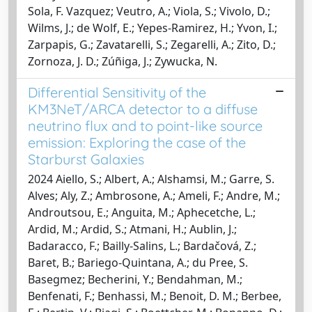
Sola, F. Vazquez; Veutro, A.; Viola, S.; Vivolo, D.;
Wilms, J.; de Wolf, E.; Yepes-Ramirez, H.; Yvon, I.;
Zarpapis, G.; Zavatarelli, S.; Zegarelli, A.; Zito, D.;
Zornoza, J. D.; Zúñiga, J.; Zywucka, N.
Differential Sensitivity of the
KM3NeT/ARCA detector to a diffuse
neutrino flux and to point-like source
emission: Exploring the case of the
Starburst Galaxies
2024 Aiello, S.; Albert, A.; Alshamsi, M.; Garre, S.
Alves; Aly, Z.; Ambrosone, A.; Ameli, F.; Andre, M.;
Androutsou, E.; Anguita, M.; Aphecetche, L.;
Ardid, M.; Ardid, S.; Atmani, H.; Aublin, J.;
Badaracco, F.; Bailly-Salins, L.; Bardačová, Z.;
Baret, B.; Bariego-Quintana, A.; du Pree, S.
Basegmez; Becherini, Y.; Bendahman, M.;
Benfenati, F.; Benhassi, M.; Benoit, D. M.; Berbee,