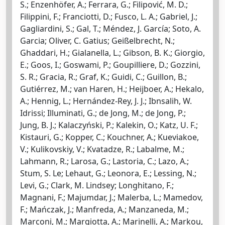
S.; Enzenhöfer, A.; Ferrara, G.; Filipović, M. D.;
Filippini, F.; Franciotti, D.; Fusco, L. A.; Gabriel, J.;
Gagliardini, S.; Gal, T.; Méndez, J. García; Soto, A.
Garcia; Oliver, C. Gatius; Geißelbrecht, N.;
Ghaddari, H.; Gialanella, L.; Gibson, B. K.; Giorgio,
E.; Goos, I.; Goswami, P.; Goupilliere, D.; Gozzini,
S. R.; Gracia, R.; Graf, K.; Guidi, C.; Guillon, B.;
Gutiérrez, M.; van Haren, H.; Heijboer, A.; Hekalo,
A.; Hennig, L.; Hernández-Rey, J. J.; Ibnsalih, W.
Idrissi; Illuminati, G.; de Jong, M.; de Jong, P.;
Jung, B. J.; Kalaczyński, P.; Kalekin, O.; Katz, U. F.;
Kistauri, G.; Kopper, C.; Kouchner, A.; Kueviakoe,
V.; Kulikovskiy, V.; Kvatadze, R.; Labalme, M.;
Lahmann, R.; Larosa, G.; Lastoria, C.; Lazo, A.;
Stum, S. Le; Lehaut, G.; Leonora, E.; Lessing, N.;
Levi, G.; Clark, M. Lindsey; Longhitano, F.;
Magnani, F.; Majumdar, J.; Malerba, L.; Mamedov,
F.; Mańczak, J.; Manfreda, A.; Manzaneda, M.;
Marconi, M.; Margiotta, A.; Marinelli, A.; Markou,