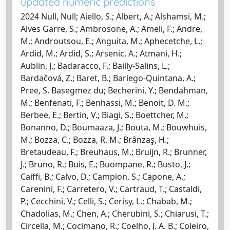
updated numeric predictions
2024 Null, Null; Aiello, S.; Albert, A.; Alshamsi, M.;
Alves Garre, S.; Ambrosone, A.; Ameli, F.; Andre,
M.; Androutsou, E.; Anguita, M.; Aphecetche, L.;
Ardid, M.; Ardid, S.; Arsenic, A.; Atmani, H.;
Aublin, J.; Badaracco, F.; Bailly-Salins, L.;
Bardačová, Z.; Baret, B.; Bariego-Quintana, A.;
Pree, S. Basegmez du; Becherini, Y.; Bendahman,
M.; Benfenati, F.; Benhassi, M.; Benoit, D. M.;
Berbee, E.; Bertin, V.; Biagi, S.; Boettcher, M.;
Bonanno, D.; Boumaaza, J.; Bouta, M.; Bouwhuis,
M.; Bozza, C.; Bozza, R. M.; Brânzaş, H.;
Bretaudeau, F.; Breuhaus, M.; Bruijn, R.; Brunner,
J.; Bruno, R.; Buis, E.; Buompane, R.; Busto, J.;
Caiffi, B.; Calvo, D.; Campion, S.; Capone, A.;
Carenini, F.; Carretero, V.; Cartraud, T.; Castaldi,
P.; Cecchini, V.; Celli, S.; Cerisy, L.; Chabab, M.;
Chadolias, M.; Chen, A.; Cherubini, S.; Chiarusi, T.;
Circella, M.; Cocimano, R.; Coelho, J. A. B.; Coleiro,