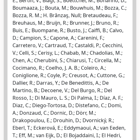
E.; Bertin, V.; Biagi, S.; Boettcher, M.; Bonanno, D.;
Boumaaza, J.; Bouta, M.; Bouwhuis, M.; Bozza, C.;
Bozza, R. M.; H. Brânzaş, Null; Bretaudeau, F.;
Breuhaus, M.; Bruijn, R.; Brunner, J.; Bruno, R.;
Buis, E.; Buompane, R.; Busto, J.; Caiffi, B.; Calvo,
D.; Campion, S.; Capone, A.; Carenini, F.;
Carretero, V.; Cartraud, T.; Castaldi, P.; Cecchini,
V.; Celli, S.; Cerisy, L.; Chabab, M.; Chadolias, M.;
Chen, A.; Cherubini, S.; Chiarusi, T.; Circella, M.;
Cocimano, R.; Coelho, J. A. B.; Coleiro, A.;
Coniglione, R.; Coyle, P.; Creusot, A.; Cuttone, G.;
Dallier, R.; Darras, Y.; De Benedittis, A.; De
Martino, B.; Decoene, V.; Del Burgo, R.; Del
Rosso, I.; Di Mauro, L. S.; Di Palma, I.; Díaz, A. F.;
Diaz, C.; Diego-Tortosa, D.; Distefano, C.; Domi,
A.; Donzaud, C.; Dornic, D.; Dörr, M.;
Drakopoulou, E.; Drouhin, D.; Dvornický, R.;
Eberl, T.; Eckerová, E.; Eddymaoui, A.; van Eeden,
T.; Eff, M.; van Eijk, D.; El Bojaddaini, I.; El Hedri,