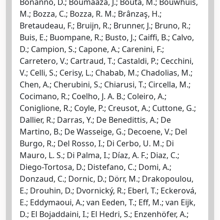
Bonanno, D.; Boumaaza, J.; Bouta, M.; Bouwhuis,
M.; Bozza, C.; Bozza, R. M.; Brânzaş, H.;
Bretaudeau, F.; Bruijn, R.; Brunner, J.; Bruno, R.;
Buis, E.; Buompane, R.; Busto, J.; Caiffi, B.; Calvo,
D.; Campion, S.; Capone, A.; Carenini, F.;
Carretero, V.; Cartraud, T.; Castaldi, P.; Cecchini,
V.; Celli, S.; Cerisy, L.; Chabab, M.; Chadolias, M.;
Chen, A.; Cherubini, S.; Chiarusi, T.; Circella, M.;
Cocimano, R.; Coelho, J. A. B.; Coleiro, A.;
Coniglione, R.; Coyle, P.; Creusot, A.; Cuttone, G.;
Dallier, R.; Darras, Y.; De Benedittis, A.; De
Martino, B.; De Wasseige, G.; Decoene, V.; Del
Burgo, R.; Del Rosso, I.; Di Cerbo, U. M.; Di
Mauro, L. S.; Di Palma, I.; Díaz, A. F.; Diaz, C.;
Diego-Tortosa, D.; Distefano, C.; Domi, A.;
Donzaud, C.; Dornic, D.; Dörr, M.; Drakopoulou,
E.; Drouhin, D.; Dvornický, R.; Eberl, T.; Eckerová,
E.; Eddymaoui, A.; van Eeden, T.; Eff, M.; van Eijk,
D.; El Bojaddaini, I.; El Hedri, S.; Enzenhöfer, A.;