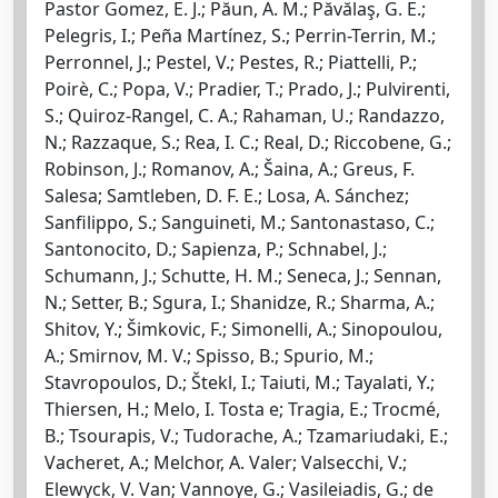
Pastor Gomez, E. J.; Păun, A. M.; Păvălaş, G. E.;
Pelegris, I.; Peña Martínez, S.; Perrin-Terrin, M.;
Perronnel, J.; Pestel, V.; Pestes, R.; Piattelli, P.;
Poirè, C.; Popa, V.; Pradier, T.; Prado, J.; Pulvirenti,
S.; Quiroz-Rangel, C. A.; Rahaman, U.; Randazzo,
N.; Razzaque, S.; Rea, I. C.; Real, D.; Riccobene, G.;
Robinson, J.; Romanov, A.; Šaina, A.; Greus, F.
Salesa; Samtleben, D. F. E.; Losa, A. Sánchez;
Sanfilippo, S.; Sanguineti, M.; Santonastaso, C.;
Santonocito, D.; Sapienza, P.; Schnabel, J.;
Schumann, J.; Schutte, H. M.; Seneca, J.; Sennan,
N.; Setter, B.; Sgura, I.; Shanidze, R.; Sharma, A.;
Shitov, Y.; Šimkovic, F.; Simonelli, A.; Sinopoulou,
A.; Smirnov, M. V.; Spisso, B.; Spurio, M.;
Stavropoulos, D.; Štekl, I.; Taiuti, M.; Tayalati, Y.;
Thiersen, H.; Melo, I. Tosta e; Tragia, E.; Trocmé,
B.; Tsourapis, V.; Tudorache, A.; Tzamariudaki, E.;
Vacheret, A.; Melchor, A. Valer; Valsecchi, V.;
Elewyck, V. Van; Vannoye, G.; Vasileiadis, G.; de