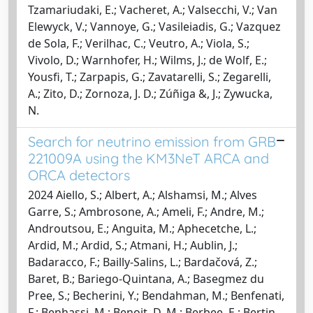
Tzamariudaki, E.; Vacheret, A.; Valsecchi, V.; Van
Elewyck, V.; Vannoye, G.; Vasileiadis, G.; Vazquez
de Sola, F.; Verilhac, C.; Veutro, A.; Viola, S.;
Vivolo, D.; Warnhofer, H.; Wilms, J.; de Wolf, E.;
Yousfi, T.; Zarpapis, G.; Zavatarelli, S.; Zegarelli,
A.; Zito, D.; Zornoza, J. D.; Zúñiga &, J.; Zywucka,
N.
Search for neutrino emission from GRB
221009A using the KM3NeT ARCA and
ORCA detectors
2024 Aiello, S.; Albert, A.; Alshamsi, M.; Alves
Garre, S.; Ambrosone, A.; Ameli, F.; Andre, M.;
Androutsou, E.; Anguita, M.; Aphecetche, L.;
Ardid, M.; Ardid, S.; Atmani, H.; Aublin, J.;
Badaracco, F.; Bailly-Salins, L.; Bardačová, Z.;
Baret, B.; Bariego-Quintana, A.; Basegmez du
Pree, S.; Becherini, Y.; Bendahman, M.; Benfenati,
F.; Benhassi, M.; Benoit, D. M.; Berbee, E.; Bertin,