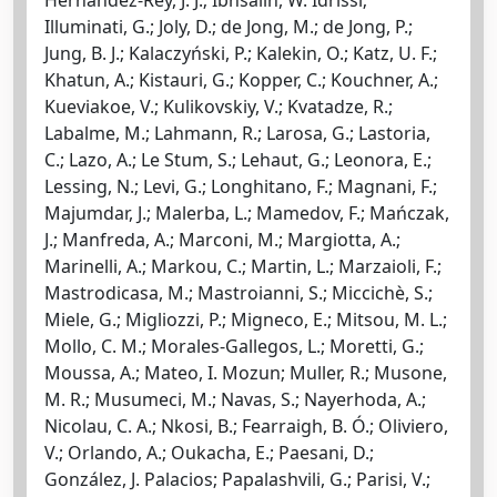
Illuminati, G.; Joly, D.; de Jong, M.; de Jong, P.;
Jung, B. J.; Kalaczyński, P.; Kalekin, O.; Katz, U. F.;
Khatun, A.; Kistauri, G.; Kopper, C.; Kouchner, A.;
Kueviakoe, V.; Kulikovskiy, V.; Kvatadze, R.;
Labalme, M.; Lahmann, R.; Larosa, G.; Lastoria,
C.; Lazo, A.; Le Stum, S.; Lehaut, G.; Leonora, E.;
Lessing, N.; Levi, G.; Longhitano, F.; Magnani, F.;
Majumdar, J.; Malerba, L.; Mamedov, F.; Mańczak,
J.; Manfreda, A.; Marconi, M.; Margiotta, A.;
Marinelli, A.; Markou, C.; Martin, L.; Marzaioli, F.;
Mastrodicasa, M.; Mastroianni, S.; Miccichè, S.;
Miele, G.; Migliozzi, P.; Migneco, E.; Mitsou, M. L.;
Mollo, C. M.; Morales-Gallegos, L.; Moretti, G.;
Moussa, A.; Mateo, I. Mozun; Muller, R.; Musone,
M. R.; Musumeci, M.; Navas, S.; Nayerhoda, A.;
Nicolau, C. A.; Nkosi, B.; Fearraigh, B. Ó.; Oliviero,
V.; Orlando, A.; Oukacha, E.; Paesani, D.;
González, J. Palacios; Papalashvili, G.; Parisi, V.;