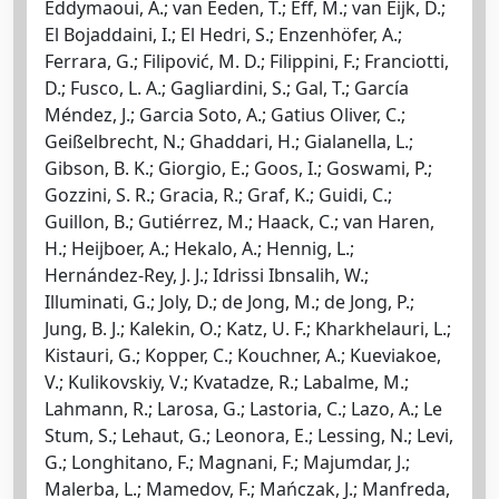
Eddymaoui, A.; van Eeden, T.; Eff, M.; van Eijk, D.;
El Bojaddaini, I.; El Hedri, S.; Enzenhöfer, A.;
Ferrara, G.; Filipović, M. D.; Filippini, F.; Franciotti,
D.; Fusco, L. A.; Gagliardini, S.; Gal, T.; García
Méndez, J.; Garcia Soto, A.; Gatius Oliver, C.;
Geißelbrecht, N.; Ghaddari, H.; Gialanella, L.;
Gibson, B. K.; Giorgio, E.; Goos, I.; Goswami, P.;
Gozzini, S. R.; Gracia, R.; Graf, K.; Guidi, C.;
Guillon, B.; Gutiérrez, M.; Haack, C.; van Haren,
H.; Heijboer, A.; Hekalo, A.; Hennig, L.;
Hernández-Rey, J. J.; Idrissi Ibnsalih, W.;
Illuminati, G.; Joly, D.; de Jong, M.; de Jong, P.;
Jung, B. J.; Kalekin, O.; Katz, U. F.; Kharkhelauri, L.;
Kistauri, G.; Kopper, C.; Kouchner, A.; Kueviakoe,
V.; Kulikovskiy, V.; Kvatadze, R.; Labalme, M.;
Lahmann, R.; Larosa, G.; Lastoria, C.; Lazo, A.; Le
Stum, S.; Lehaut, G.; Leonora, E.; Lessing, N.; Levi,
G.; Longhitano, F.; Magnani, F.; Majumdar, J.;
Malerba, L.; Mamedov, F.; Mańczak, J.; Manfreda,