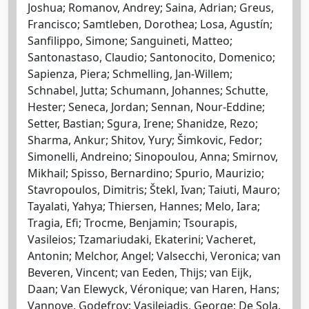
Joshua; Romanov, Andrey; Saina, Adrian; Greus,
Francisco; Samtleben, Dorothea; Losa, Agustín;
Sanfilippo, Simone; Sanguineti, Matteo;
Santonastaso, Claudio; Santonocito, Domenico;
Sapienza, Piera; Schmelling, Jan-Willem;
Schnabel, Jutta; Schumann, Johannes; Schutte,
Hester; Seneca, Jordan; Sennan, Nour-Eddine;
Setter, Bastian; Sgura, Irene; Shanidze, Rezo;
Sharma, Ankur; Shitov, Yury; Šimkovic, Fedor;
Simonelli, Andreino; Sinopoulou, Anna; Smirnov,
Mikhail; Spisso, Bernardino; Spurio, Maurizio;
Stavropoulos, Dimitris; Štekl, Ivan; Taiuti, Mauro;
Tayalati, Yahya; Thiersen, Hannes; Melo, Iara;
Tragia, Efi; Trocme, Benjamin; Tsourapis,
Vasileios; Tzamariudaki, Ekaterini; Vacheret,
Antonin; Melchor, Angel; Valsecchi, Veronica; van
Beveren, Vincent; van Eeden, Thijs; van Eijk,
Daan; Van Elewyck, Véronique; van Haren, Hans;
Vannoye, Godefroy; Vasileiadis, George; De Sola,