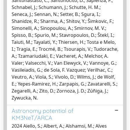
Santonastaso, C.; Santonocito, D.; Sapienza, P.;
Schnabel, J.; Schumann, J.; Schutte, H. M.;
Seneca, J.; Sennan, N.; Setter, B.; Sgura, I.;
Shanidze, R.; Sharma, A.; Shitov, Y.; Šimkovic, F.;
Simonelli, A.; Sinopoulou, A.; Smirnov, M. V.;
Spisso, B.; Spurio, M.; Stavropoulos, D.; Štekl, I.;
Taiuti, M.; Tayalati, Y.; Thiersen, H.; Tosta e Melo,
I.; Tragia, E.; Trocmé, B.; Tsourapis, V.; Tudorache,
A.; Tzamariudaki, E.; Vacheret, A.; Melchor, A.
Valer; Valsecchi, V.; Van Elewyck, V.; Vannoye, G.;
Vasileiadis, G.; de Sola, F. Vazquez; Verilhac, C.;
Veutro, A.; Viola, S.; Vivolo, D.; Wilms, J.; de Wolf,
E.; Yepes-Ramirez, H.; Zarpapis, G.; Zavatarelli, S.;
Zegarelli, A.; Zito, D.; Zornoza, J. D.; Zúñiga, J.;
Zywucka, N.
Astronomy potential of
KM3NeT/ARCA
2024 Aiello, S.; Albert, A.; Alshamsi, M.; Alves