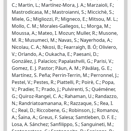
C.; Martin, L.; Martínez-Mora, J. A.; Marzaioli, F.;
Mastrodicasa, M.; Mastroianni, S.; Miccichè, S.;
Miele, G.; Migliozzi, P.; Migneco, E.; Mitsou, M. L.;
Mollo, C. M.; Morales-Gallegos, L.; Morga, M.;
Moussa, A.; Mateo, I. Mozun; Muller, R.; Musone,
M. R.; Musumeci, M.; Navas, S.; Nayerhoda, A.;
Nicolau, C. A.; Nkosi, B.; Fearraigh, B. Ó; Oliviero,
V.; Orlando, A.; Oukacha, E.; Paesani, D.;
González, J. Palacios; Papalashvili, G.; Parisi, V.;
Gomez, E. J. Pastor; Păun, A. M.; Păvălaş, G. E.;
Martínez, S. Peña; Perrin-Terrin, M.; Perronnel, J.;
Pestel, V.; Pestes, R.; Piattelli, P.; Poirè, C.; Popa,
V.; Pradier, T.; Prado, J.; Pulvirenti, S.; Quéméner,
G.; Quiroz-Rangel, C. A.; Rahaman, U.; Randazzo,
N.; Randriatoamanana, R.; Razzaque, S.; Rea, I.
C.; Real, D.; Riccobene, G.; Robinson, J.; Romanov,
A.; Šaina, A.; Greus, F. Salesa; Samtleben, D. F. E.;
Losa, A. Sánchez; Sanfilippo, S.; Sanguineti, M.;