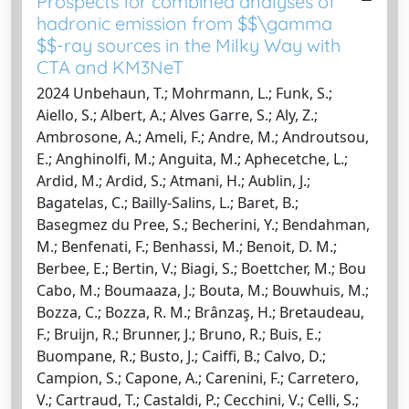
Prospects for combined analyses of
hadronic emission from $$\gamma
$$-ray sources in the Milky Way with
CTA and KM3NeT
2024 Unbehaun, T.; Mohrmann, L.; Funk, S.;
Aiello, S.; Albert, A.; Alves Garre, S.; Aly, Z.;
Ambrosone, A.; Ameli, F.; Andre, M.; Androutsou,
E.; Anghinolfi, M.; Anguita, M.; Aphecetche, L.;
Ardid, M.; Ardid, S.; Atmani, H.; Aublin, J.;
Bagatelas, C.; Bailly-Salins, L.; Baret, B.;
Basegmez du Pree, S.; Becherini, Y.; Bendahman,
M.; Benfenati, F.; Benhassi, M.; Benoit, D. M.;
Berbee, E.; Bertin, V.; Biagi, S.; Boettcher, M.; Bou
Cabo, M.; Boumaaza, J.; Bouta, M.; Bouwhuis, M.;
Bozza, C.; Bozza, R. M.; Brânzaş, H.; Bretaudeau,
F.; Bruijn, R.; Brunner, J.; Bruno, R.; Buis, E.;
Buompane, R.; Busto, J.; Caiffi, B.; Calvo, D.;
Campion, S.; Capone, A.; Carenini, F.; Carretero,
V.; Cartraud, T.; Castaldi, P.; Cecchini, V.; Celli, S.;