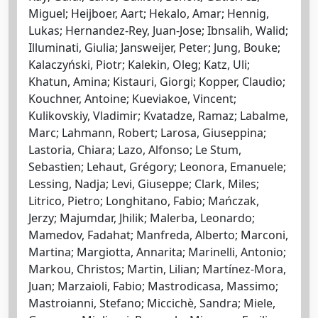
Miguel; Heijboer, Aart; Hekalo, Amar; Hennig,
Lukas; Hernandez-Rey, Juan-Jose; Ibnsalih, Walid;
Illuminati, Giulia; Jansweijer, Peter; Jung, Bouke;
Kalaczyński, Piotr; Kalekin, Oleg; Katz, Uli;
Khatun, Amina; Kistauri, Giorgi; Kopper, Claudio;
Kouchner, Antoine; Kueviakoe, Vincent;
Kulikovskiy, Vladimir; Kvatadze, Ramaz; Labalme,
Marc; Lahmann, Robert; Larosa, Giuseppina;
Lastoria, Chiara; Lazo, Alfonso; Le Stum,
Sebastien; Lehaut, Grégory; Leonora, Emanuele;
Lessing, Nadja; Levi, Giuseppe; Clark, Miles;
Litrico, Pietro; Longhitano, Fabio; Mańczak,
Jerzy; Majumdar, Jhilik; Malerba, Leonardo;
Mamedov, Fadahat; Manfreda, Alberto; Marconi,
Martina; Margiotta, Annarita; Marinelli, Antonio;
Markou, Christos; Martin, Lilian; Martínez-Mora,
Juan; Marzaioli, Fabio; Mastrodicasa, Massimo;
Mastroianni, Stefano; Miccichè, Sandra; Miele,