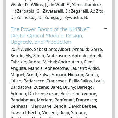
Vivolo, D.; Wilms, J.; de Wolf, E.; Yepes-Ramirez,
H.; Zarpapis, G.; Zavatarelli, S.; Zegarelli, A.; Zito,
D.; Zornoza, J. D.; Zúñiga, J.; Zywucka, N.
The Power Board of the KM3NeT
Digital Optical Module: Design,
Upgrade, and Production
2024 Aiello, Sebastiano; Albert, Arnauld; Garre,
Sergio; Aly, Zineb; Ambrosone, Antonio; Ameli,
Fabrizio; Andre, Michel; Androutsou, Eleni;
Anguita, Mancia; Aphecetche, Laurent; Ardid,
Miguel; Ardid, Salva; Atmani, Hicham; Aublin,
Julien; Badaracco, Francesca; Bailly-Salins, Louis;
Bardacova, Zuzana; Baret, Bruny; Bariego,
Adriana; Du Pree, Suzan; Becherini, Yvonne;
Bendahman, Meriem; Benfenati, Francesco;
Benhassi, Marouane; Benoit, David; Berbee,
Edward; Bertin, Vincent; Biagi, Simone;