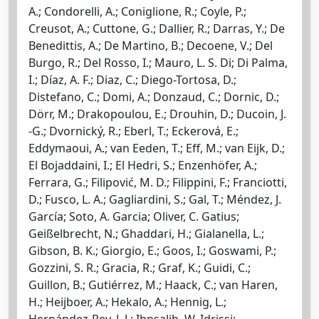
A.; Condorelli, A.; Coniglione, R.; Coyle, P.;
Creusot, A.; Cuttone, G.; Dallier, R.; Darras, Y.; De
Benedittis, A.; De Martino, B.; Decoene, V.; Del
Burgo, R.; Del Rosso, I.; Mauro, L. S. Di; Di Palma,
I.; Díaz, A. F.; Diaz, C.; Diego-Tortosa, D.;
Distefano, C.; Domi, A.; Donzaud, C.; Dornic, D.;
Dörr, M.; Drakopoulou, E.; Drouhin, D.; Ducoin, J.
-G.; Dvornický, R.; Eberl, T.; Eckerová, E.;
Eddymaoui, A.; van Eeden, T.; Eff, M.; van Eijk, D.;
El Bojaddaini, I.; El Hedri, S.; Enzenhöfer, A.;
Ferrara, G.; Filipović, M. D.; Filippini, F.; Franciotti,
D.; Fusco, L. A.; Gagliardini, S.; Gal, T.; Méndez, J.
García; Soto, A. Garcia; Oliver, C. Gatius;
Geißelbrecht, N.; Ghaddari, H.; Gialanella, L.;
Gibson, B. K.; Giorgio, E.; Goos, I.; Goswami, P.;
Gozzini, S. R.; Gracia, R.; Graf, K.; Guidi, C.;
Guillon, B.; Gutiérrez, M.; Haack, C.; van Haren,
H.; Heijboer, A.; Hekalo, A.; Hennig, L.;
Hernández-Rey, J. J.; Ibnsalih, W. Idrissi;