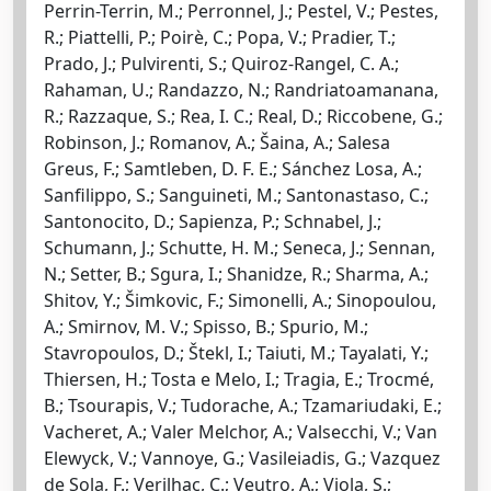
Perrin-Terrin, M.; Perronnel, J.; Pestel, V.; Pestes,
R.; Piattelli, P.; Poirè, C.; Popa, V.; Pradier, T.;
Prado, J.; Pulvirenti, S.; Quiroz-Rangel, C. A.;
Rahaman, U.; Randazzo, N.; Randriatoamanana,
R.; Razzaque, S.; Rea, I. C.; Real, D.; Riccobene, G.;
Robinson, J.; Romanov, A.; Šaina, A.; Salesa
Greus, F.; Samtleben, D. F. E.; Sánchez Losa, A.;
Sanfilippo, S.; Sanguineti, M.; Santonastaso, C.;
Santonocito, D.; Sapienza, P.; Schnabel, J.;
Schumann, J.; Schutte, H. M.; Seneca, J.; Sennan,
N.; Setter, B.; Sgura, I.; Shanidze, R.; Sharma, A.;
Shitov, Y.; Šimkovic, F.; Simonelli, A.; Sinopoulou,
A.; Smirnov, M. V.; Spisso, B.; Spurio, M.;
Stavropoulos, D.; Štekl, I.; Taiuti, M.; Tayalati, Y.;
Thiersen, H.; Tosta e Melo, I.; Tragia, E.; Trocmé,
B.; Tsourapis, V.; Tudorache, A.; Tzamariudaki, E.;
Vacheret, A.; Valer Melchor, A.; Valsecchi, V.; Van
Elewyck, V.; Vannoye, G.; Vasileiadis, G.; Vazquez
de Sola, F.; Verilhac, C.; Veutro, A.; Viola, S.;