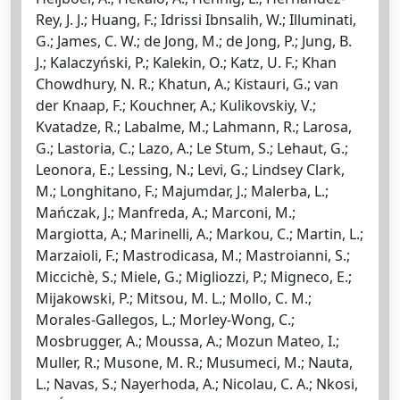
Rey, J. J.; Huang, F.; Idrissi Ibnsalih, W.; Illuminati,
G.; James, C. W.; de Jong, M.; de Jong, P.; Jung, B.
J.; Kalaczyński, P.; Kalekin, O.; Katz, U. F.; Khan
Chowdhury, N. R.; Khatun, A.; Kistauri, G.; van
der Knaap, F.; Kouchner, A.; Kulikovskiy, V.;
Kvatadze, R.; Labalme, M.; Lahmann, R.; Larosa,
G.; Lastoria, C.; Lazo, A.; Le Stum, S.; Lehaut, G.;
Leonora, E.; Lessing, N.; Levi, G.; Lindsey Clark,
M.; Longhitano, F.; Majumdar, J.; Malerba, L.;
Mańczak, J.; Manfreda, A.; Marconi, M.;
Margiotta, A.; Marinelli, A.; Markou, C.; Martin, L.;
Marzaioli, F.; Mastrodicasa, M.; Mastroianni, S.;
Miccichè, S.; Miele, G.; Migliozzi, P.; Migneco, E.;
Mijakowski, P.; Mitsou, M. L.; Mollo, C. M.;
Morales-Gallegos, L.; Morley-Wong, C.;
Mosbrugger, A.; Moussa, A.; Mozun Mateo, I.;
Muller, R.; Musone, M. R.; Musumeci, M.; Nauta,
L.; Navas, S.; Nayerhoda, A.; Nicolau, C. A.; Nkosi,