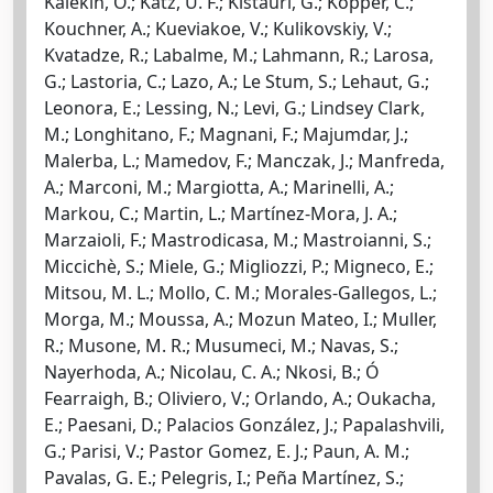
Kalekin, O.; Katz, U. F.; Kistauri, G.; Kopper, C.;
Kouchner, A.; Kueviakoe, V.; Kulikovskiy, V.;
Kvatadze, R.; Labalme, M.; Lahmann, R.; Larosa,
G.; Lastoria, C.; Lazo, A.; Le Stum, S.; Lehaut, G.;
Leonora, E.; Lessing, N.; Levi, G.; Lindsey Clark,
M.; Longhitano, F.; Magnani, F.; Majumdar, J.;
Malerba, L.; Mamedov, F.; Manczak, J.; Manfreda,
A.; Marconi, M.; Margiotta, A.; Marinelli, A.;
Markou, C.; Martin, L.; Martínez-Mora, J. A.;
Marzaioli, F.; Mastrodicasa, M.; Mastroianni, S.;
Miccichè, S.; Miele, G.; Migliozzi, P.; Migneco, E.;
Mitsou, M. L.; Mollo, C. M.; Morales-Gallegos, L.;
Morga, M.; Moussa, A.; Mozun Mateo, I.; Muller,
R.; Musone, M. R.; Musumeci, M.; Navas, S.;
Nayerhoda, A.; Nicolau, C. A.; Nkosi, B.; Ó
Fearraigh, B.; Oliviero, V.; Orlando, A.; Oukacha,
E.; Paesani, D.; Palacios González, J.; Papalashvili,
G.; Parisi, V.; Pastor Gomez, E. J.; Paun, A. M.;
Pavalas, G. E.; Pelegris, I.; Peña Martínez, S.;