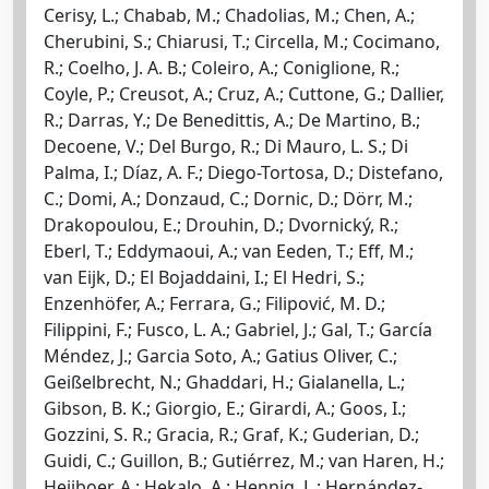
Cerisy, L.; Chabab, M.; Chadolias, M.; Chen, A.;
Cherubini, S.; Chiarusi, T.; Circella, M.; Cocimano,
R.; Coelho, J. A. B.; Coleiro, A.; Coniglione, R.;
Coyle, P.; Creusot, A.; Cruz, A.; Cuttone, G.; Dallier,
R.; Darras, Y.; De Benedittis, A.; De Martino, B.;
Decoene, V.; Del Burgo, R.; Di Mauro, L. S.; Di
Palma, I.; Díaz, A. F.; Diego-Tortosa, D.; Distefano,
C.; Domi, A.; Donzaud, C.; Dornic, D.; Dörr, M.;
Drakopoulou, E.; Drouhin, D.; Dvornický, R.;
Eberl, T.; Eddymaoui, A.; van Eeden, T.; Eff, M.;
van Eijk, D.; El Bojaddaini, I.; El Hedri, S.;
Enzenhöfer, A.; Ferrara, G.; Filipović, M. D.;
Filippini, F.; Fusco, L. A.; Gabriel, J.; Gal, T.; García
Méndez, J.; Garcia Soto, A.; Gatius Oliver, C.;
Geißelbrecht, N.; Ghaddari, H.; Gialanella, L.;
Gibson, B. K.; Giorgio, E.; Girardi, A.; Goos, I.;
Gozzini, S. R.; Gracia, R.; Graf, K.; Guderian, D.;
Guidi, C.; Guillon, B.; Gutiérrez, M.; van Haren, H.;
Heijboer, A.; Hekalo, A.; Hennig, L.; Hernández-