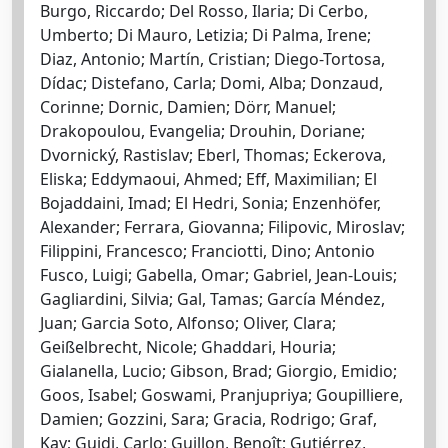
Burgo, Riccardo; Del Rosso, Ilaria; Di Cerbo,
Umberto; Di Mauro, Letizia; Di Palma, Irene;
Diaz, Antonio; Martín, Cristian; Diego-Tortosa,
Dídac; Distefano, Carla; Domi, Alba; Donzaud,
Corinne; Dornic, Damien; Dörr, Manuel;
Drakopoulou, Evangelia; Drouhin, Doriane;
Dvornický, Rastislav; Eberl, Thomas; Eckerova,
Eliska; Eddymaoui, Ahmed; Eff, Maximilian; El
Bojaddaini, Imad; El Hedri, Sonia; Enzenhöfer,
Alexander; Ferrara, Giovanna; Filipovic, Miroslav;
Filippini, Francesco; Franciotti, Dino; Antonio
Fusco, Luigi; Gabella, Omar; Gabriel, Jean-Louis;
Gagliardini, Silvia; Gal, Tamas; García Méndez,
Juan; Garcia Soto, Alfonso; Oliver, Clara;
Geißelbrecht, Nicole; Ghaddari, Houria;
Gialanella, Lucio; Gibson, Brad; Giorgio, Emidio;
Goos, Isabel; Goswami, Pranjupriya; Goupilliere,
Damien; Gozzini, Sara; Gracia, Rodrigo; Graf,
Kay; Guidi, Carlo; Guillon, Benoît; Gutiérrez,