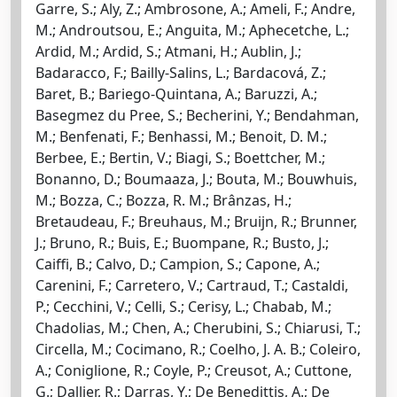
Garre, S.; Aly, Z.; Ambrosone, A.; Ameli, F.; Andre,
M.; Androutsou, E.; Anguita, M.; Aphecetche, L.;
Ardid, M.; Ardid, S.; Atmani, H.; Aublin, J.;
Badaracco, F.; Bailly-Salins, L.; Bardacová, Z.;
Baret, B.; Bariego-Quintana, A.; Baruzzi, A.;
Basegmez du Pree, S.; Becherini, Y.; Bendahman,
M.; Benfenati, F.; Benhassi, M.; Benoit, D. M.;
Berbee, E.; Bertin, V.; Biagi, S.; Boettcher, M.;
Bonanno, D.; Boumaaza, J.; Bouta, M.; Bouwhuis,
M.; Bozza, C.; Bozza, R. M.; Brânzas, H.;
Bretaudeau, F.; Breuhaus, M.; Bruijn, R.; Brunner,
J.; Bruno, R.; Buis, E.; Buompane, R.; Busto, J.;
Caiffi, B.; Calvo, D.; Campion, S.; Capone, A.;
Carenini, F.; Carretero, V.; Cartraud, T.; Castaldi,
P.; Cecchini, V.; Celli, S.; Cerisy, L.; Chabab, M.;
Chadolias, M.; Chen, A.; Cherubini, S.; Chiarusi, T.;
Circella, M.; Cocimano, R.; Coelho, J. A. B.; Coleiro,
A.; Coniglione, R.; Coyle, P.; Creusot, A.; Cuttone,
G.; Dallier, R.; Darras, Y.; De Benedittis, A.; De