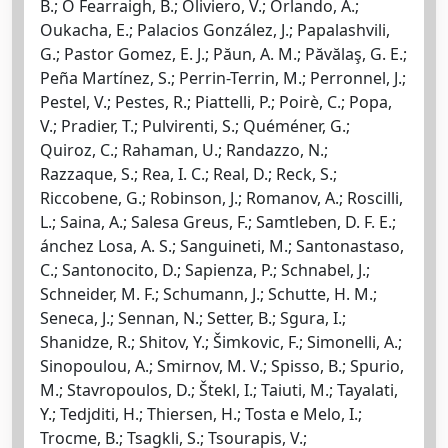
B.; Ó Fearraigh, B.; Oliviero, V.; Orlando, A.;
Oukacha, E.; Palacios González, J.; Papalashvili,
G.; Pastor Gomez, E. J.; Păun, A. M.; Păvălaş, G. E.;
Peña Martínez, S.; Perrin-Terrin, M.; Perronnel, J.;
Pestel, V.; Pestes, R.; Piattelli, P.; Poirè, C.; Popa,
V.; Pradier, T.; Pulvirenti, S.; Quéméner, G.;
Quiroz, C.; Rahaman, U.; Randazzo, N.;
Razzaque, S.; Rea, I. C.; Real, D.; Reck, S.;
Riccobene, G.; Robinson, J.; Romanov, A.; Roscilli,
L.; Saina, A.; Salesa Greus, F.; Samtleben, D. F. E.;
ánchez Losa, A. S.; Sanguineti, M.; Santonastaso,
C.; Santonocito, D.; Sapienza, P.; Schnabel, J.;
Schneider, M. F.; Schumann, J.; Schutte, H. M.;
Seneca, J.; Sennan, N.; Setter, B.; Sgura, I.;
Shanidze, R.; Shitov, Y.; Šimkovic, F.; Simonelli, A.;
Sinopoulou, A.; Smirnov, M. V.; Spisso, B.; Spurio,
M.; Stavropoulos, D.; Štekl, I.; Taiuti, M.; Tayalati,
Y.; Tedjditi, H.; Thiersen, H.; Tosta e Melo, I.;
Trocme, B.; Tsagkli, S.; Tsourapis, V.;