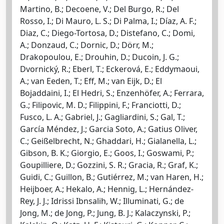
Martino, B.; Decoene, V.; Del Burgo, R.; Del
Rosso, I.; Di Mauro, L. S.; Di Palma, I.; Díaz, A. F.;
Diaz, C.; Diego-Tortosa, D.; Distefano, C.; Domi,
A.; Donzaud, C.; Dornic, D.; Dörr, M.;
Drakopoulou, E.; Drouhin, D.; Ducoin, J. G.;
Dvornický, R.; Eberl, T.; Eckerová, E.; Eddymaoui,
A.; van Eeden, T.; Eff, M.; van Eijk, D.; El
Bojaddaini, I.; El Hedri, S.; Enzenhöfer, A.; Ferrara,
G.; Filipovic, M. D.; Filippini, F.; Franciotti, D.;
Fusco, L. A.; Gabriel, J.; Gagliardini, S.; Gal, T.;
García Méndez, J.; Garcia Soto, A.; Gatius Oliver,
C.; Geißelbrecht, N.; Ghaddari, H.; Gialanella, L.;
Gibson, B. K.; Giorgio, E.; Goos, I.; Goswami, P.;
Goupilliere, D.; Gozzini, S. R.; Gracia, R.; Graf, K.;
Guidi, C.; Guillon, B.; Gutiérrez, M.; van Haren, H.;
Heijboer, A.; Hekalo, A.; Hennig, L.; Hernández-
Rey, J. J.; Idrissi Ibnsalih, W.; Illuminati, G.; de
Jong, M.; de Jong, P.; Jung, B. J.; Kalaczynski, P.;