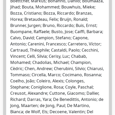
Boettcher, Markus; Bonanno, Danilo; Boumaaza,
Jihad; Bouta, Mohammed; Bouwhuis, Mieke;
Bozza, Cristiano; Bozza, Riccardo; Branzas,
Horea; Bretaudeau, Felix; Bruijn, Ronald;
Brunner, Jurgen; Bruno, Riccardo; Buis, Ernst;
Buompane, Raffaele; Busto, Jose; Caiffi, Barbara;
Calvo, David; Campion, Stefano; Capone,
Antonio; Carenini, Francesco; Carretero, Víctor;
Cartraud, Théophile; Castaldi, Paolo; Cecchini,
Vincent; Celli, Silvia; Cerisy, Luc; Chabab,
Mohamed; Chadolias, Michael; Champion,
Cèdric; Chen, Andrew; Cherubini, Silvio; Chiarusi,
Tommaso; Circella, Marco; Cocimano, Rosanna;
Coelho, João; Coleiro, Alexis; Colonges,
Stephane; Coniglione, Rosa; Coyle, Paschal;
Creusot, Alexandre; Cuttone, Giacomo; Dallier,
Richard; Darras, Yara; De Benedittis, Antonio; de
Jong, Maarten; de Jong, Paul; De Martino,
Bianca; de Wolf, Els; Decoene, Valentin; Del