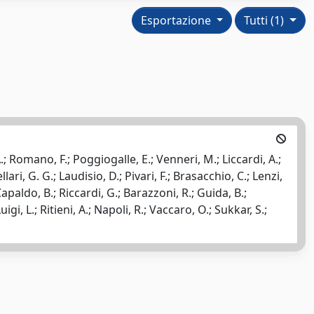
Esportazione
Tutti (1)
.; Romano, F.; Poggiogalle, E.; Venneri, M.; Liccardi, A.;
lari, G. G.; Laudisio, D.; Pivari, F.; Brasacchio, C.; Lenzi,
 Capaldo, B.; Riccardi, G.; Barazzoni, R.; Guida, B.;
gi, L.; Ritieni, A.; Napoli, R.; Vaccaro, O.; Sukkar, S.;