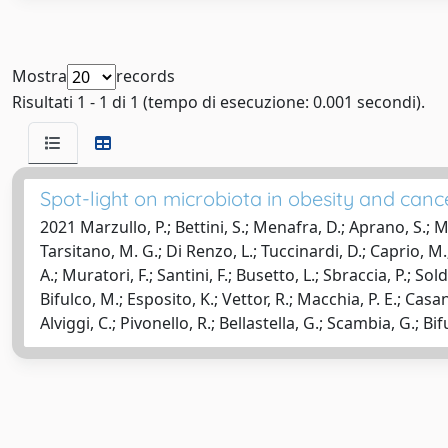
Mostra
records
Risultati 1 - 1 di 1 (tempo di esecuzione: 0.001 secondi).
Spot-light on microbiota in obesity and canc
2021 Marzullo, P.; Bettini, S.; Menafra, D.; Aprano, S.; M
Tarsitano, M. G.; Di Renzo, L.; Tuccinardi, D.; Caprio, M.; 
A.; Muratori, F.; Santini, F.; Busetto, L.; Sbraccia, P.; So
Bifulco, M.; Esposito, K.; Vettor, R.; Macchia, P. E.; Casanu
Alviggi, C.; Pivonello, R.; Bellastella, G.; Scambia, G.; Bif