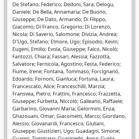
De Stefano, Federico; Dedoni, Sara; Delogu,
Daniele; De Bella, Annamaria; De Buono,
Giuseppe; De Dato, Armando; Di Filippo,
Giacomo; Di Franco, Gregorio; Di Lorenzo,
Nicola; Di Saverio, Salomone; Divizia, Andrea;
D'Ugo, Stefano; Elmore, Ugo; Episodio, Kevin;
Eugeni, Emilio; Evola, Giuseppe; Falco, Nicolò;
Fantozzi, Chiara; Fassari, Alessia; Fazzotta,
Salvatore; Fernicola, Agostino; Festa, Federico;
Fiume, Irene; Fontana, Tommaso; Forcignanó,
Edoardo; Fornoni, Gianluca; Fortuna, Laura;
Francescato, Alice; Franceschilli, Marzia;
Fransvea, Pietro; Frattini, Francesco; Frazzetta,
Giuseppe; Furbetta, Niccolò; Galleano, Raffaele;
Garbarino, Giovanni Maria; Gelormini, Enza;
Ghazouani, Omar; Giacometti, Marco; Giordano,
Alessio; Giovanardi, Francesco; Giuliani,
Giuseppe; Giustizieri, Ugo; Guadagni, Simone;
Guagni, Tommaso; Guariniello, Anna; Guida,