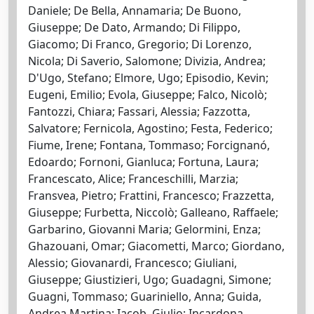
Daniele; De Bella, Annamaria; De Buono,
Giuseppe; De Dato, Armando; Di Filippo,
Giacomo; Di Franco, Gregorio; Di Lorenzo,
Nicola; Di Saverio, Salomone; Divizia, Andrea;
D'Ugo, Stefano; Elmore, Ugo; Episodio, Kevin;
Eugeni, Emilio; Evola, Giuseppe; Falco, Nicolò;
Fantozzi, Chiara; Fassari, Alessia; Fazzotta,
Salvatore; Fernicola, Agostino; Festa, Federico;
Fiume, Irene; Fontana, Tommaso; Forcignanó,
Edoardo; Fornoni, Gianluca; Fortuna, Laura;
Francescato, Alice; Franceschilli, Marzia;
Fransvea, Pietro; Frattini, Francesco; Frazzetta,
Giuseppe; Furbetta, Niccolò; Galleano, Raffaele;
Garbarino, Giovanni Maria; Gelormini, Enza;
Ghazouani, Omar; Giacometti, Marco; Giordano,
Alessio; Giovanardi, Francesco; Giuliani,
Giuseppe; Giustizieri, Ugo; Guadagni, Simone;
Guagni, Tommaso; Guariniello, Anna; Guida,
Andrea Martina; Iacob, Giulio; Incardona,