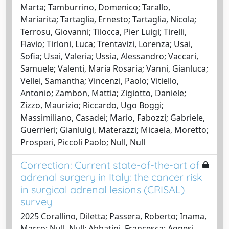
Marta; Tamburrino, Domenico; Tarallo,
Mariarita; Tartaglia, Ernesto; Tartaglia, Nicola;
Terrosu, Giovanni; Tilocca, Pier Luigi; Tirelli,
Flavio; Tirloni, Luca; Trentavizi, Lorenza; Usai,
Sofia; Usai, Valeria; Ussia, Alessandro; Vaccari,
Samuele; Valenti, Maria Rosaria; Vanni, Gianluca;
Vellei, Samantha; Vincenzi, Paolo; Vitiello,
Antonio; Zambon, Mattia; Zigiotto, Daniele;
Zizzo, Maurizio; Riccardo, Ugo Boggi;
Massimiliano, Casadei; Mario, Fabozzi; Gabriele,
Guerrieri; Gianluigi, Materazzi; Micaela, Moretto;
Prosperi, Piccoli Paolo; Null, Null
Correction: Current state-of-the-art of
adrenal surgery in Italy: the cancer risk
in surgical adrenal lesions (CRISAL)
survey
2025 Corallino, Diletta; Passera, Roberto; Inama,
Marco; Null, Null; Abbatini, Francesca; Agnesi,