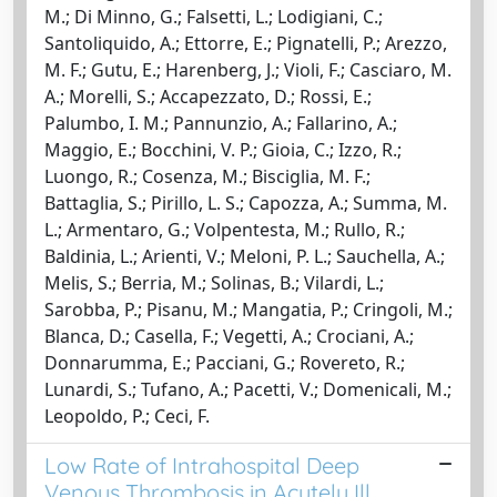
M.; Di Minno, G.; Falsetti, L.; Lodigiani, C.;
Santoliquido, A.; Ettorre, E.; Pignatelli, P.; Arezzo,
M. F.; Gutu, E.; Harenberg, J.; Violi, F.; Casciaro, M.
A.; Morelli, S.; Accapezzato, D.; Rossi, E.;
Palumbo, I. M.; Pannunzio, A.; Fallarino, A.;
Maggio, E.; Bocchini, V. P.; Gioia, C.; Izzo, R.;
Luongo, R.; Cosenza, M.; Bisciglia, M. F.;
Battaglia, S.; Pirillo, L. S.; Capozza, A.; Summa, M.
L.; Armentaro, G.; Volpentesta, M.; Rullo, R.;
Baldinia, L.; Arienti, V.; Meloni, P. L.; Sauchella, A.;
Melis, S.; Berria, M.; Solinas, B.; Vilardi, L.;
Sarobba, P.; Pisanu, M.; Mangatia, P.; Cringoli, M.;
Blanca, D.; Casella, F.; Vegetti, A.; Crociani, A.;
Donnarumma, E.; Pacciani, G.; Rovereto, R.;
Lunardi, S.; Tufano, A.; Pacetti, V.; Domenicali, M.;
Leopoldo, P.; Ceci, F.
Low Rate of Intrahospital Deep
Venous Thrombosis in Acutely Ill