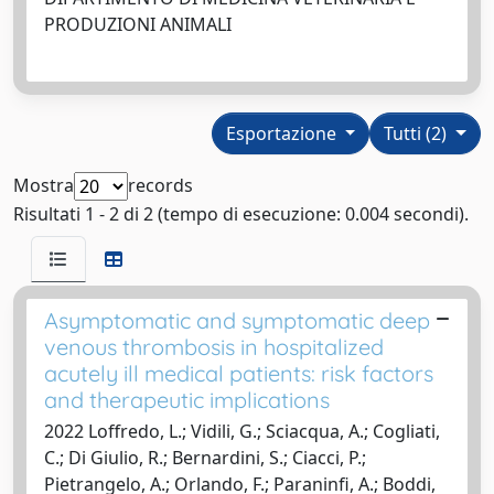
PRODUZIONI ANIMALI
Esportazione
Tutti (2)
Mostra
records
Risultati 1 - 2 di 2 (tempo di esecuzione: 0.004 secondi).
Asymptomatic and symptomatic deep
venous thrombosis in hospitalized
acutely ill medical patients: risk factors
and therapeutic implications
2022 Loffredo, L.; Vidili, G.; Sciacqua, A.; Cogliati,
C.; Di Giulio, R.; Bernardini, S.; Ciacci, P.;
Pietrangelo, A.; Orlando, F.; Paraninfi, A.; Boddi,