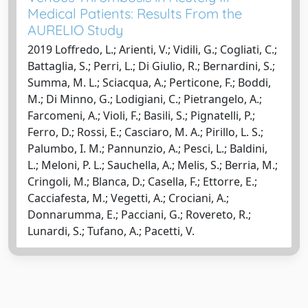
Medical Patients: Results From the
AURELIO Study
2019 Loffredo, L.; Arienti, V.; Vidili, G.; Cogliati, C.;
Battaglia, S.; Perri, L.; Di Giulio, R.; Bernardini, S.;
Summa, M. L.; Sciacqua, A.; Perticone, F.; Boddi,
M.; Di Minno, G.; Lodigiani, C.; Pietrangelo, A.;
Farcomeni, A.; Violi, F.; Basili, S.; Pignatelli, P.;
Ferro, D.; Rossi, E.; Casciaro, M. A.; Pirillo, L. S.;
Palumbo, I. M.; Pannunzio, A.; Pesci, L.; Baldini,
L.; Meloni, P. L.; Sauchella, A.; Melis, S.; Berria, M.;
Cringoli, M.; Blanca, D.; Casella, F.; Ettorre, E.;
Cacciafesta, M.; Vegetti, A.; Crociani, A.;
Donnarumma, E.; Pacciani, G.; Rovereto, R.;
Lunardi, S.; Tufano, A.; Pacetti, V.