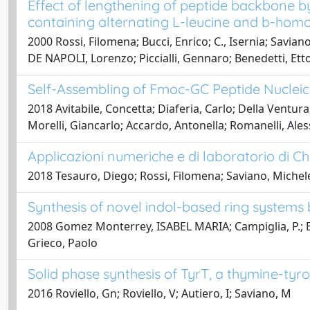
Effect of lengthening of peptide backbone by
containing alternating L-leucine and b-homo
2000 Rossi, Filomena; Bucci, Enrico; C., Isernia; Savia
DE NAPOLI, Lorenzo; Piccialli, Gennaro; Benedetti, Ett
Self-Assembling of Fmoc-GC Peptide Nucleic
2018 Avitabile, Concetta; Diaferia, Carlo; Della Ventura
Morelli, Giancarlo; Accardo, Antonella; Romanelli, Ale
Applicazioni numeriche e di laboratorio di C
2018 Tesauro, Diego; Rossi, Filomena; Saviano, Michel
Synthesis of novel indol-based ring system
2008 Gomez Monterrey, ISABEL MARIA; Campiglia, P.; Ber
Grieco, Paolo
Solid phase synthesis of TyrT, a thymine-tyr
2016 Roviello, Gn; Roviello, V; Autiero, I; Saviano, M