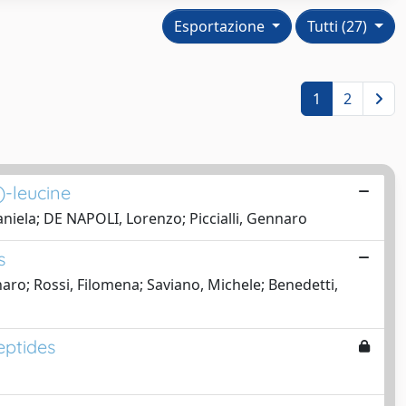
Esportazione
Tutti (27)
1
2
)-leucine
aniela; DE NAPOLI, Lorenzo; Piccialli, Gennaro
s
nnaro; Rossi, Filomena; Saviano, Michele; Benedetti,
eptides