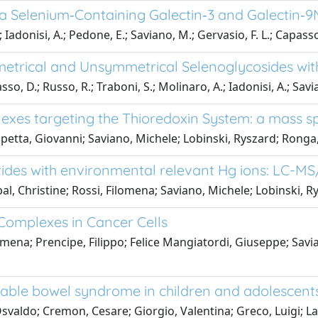
f a Selenium‐Containing Galectin‐3 and Galectin‐9N
; Iadonisi, A.; Pedone, E.; Saviano, M.; Gervasio, F. L.; Capasso
mmetrical and Unsymmetrical Selenoglycosides wit
so, D.; Russo, R.; Traboni, S.; Molinaro, A.; Iadonisi, A.; Savia
exes targeting the Thioredoxin System: a mass s
etta, Giovanni; Saviano, Michele; Lobinski, Ryszard; Ronga,
ptides with environmental relevant Hg ions: LC-M
l, Christine; Rossi, Filomena; Saviano, Michele; Lobinski, R
Complexes in Cancer Cells
omena; Prencipe, Filippo; Felice Mangiatordi, Giuseppe; Savia
itable bowel syndrome in children and adolescent
Osvaldo; Cremon, Cesare; Giorgio, Valentina; Greco, Luigi; L