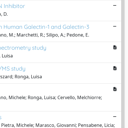
 Inhibitor
, D.
h Human Galectin-1 and Galectin-3
no, M.; Marchetti, R.; Silipo, A.; Pedone, E.
pectrometry study
 Luisa
S/MS study
yszard; Ronga, Luisa
no, Michele; Ronga, Luisa; Cervello, Melchiorre;
s
a Pietra, Michele; Marasco, Giovanni; Pensabene, Licia;