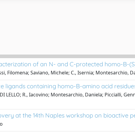
acterization of an N- and C-protected homo-B-(S
ssi, Filomena; Saviano, Michele; C., Isernia; Montesarchio, D
te ligands containing homo-B-amino acid residue
 DI LELLO; R., Iacovino; Montesarchio, Daniela; Piccialli, Ge
overy at the 14th Naples workshop on bioactive p
lo