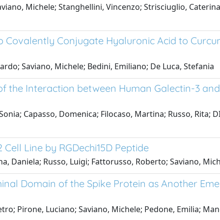
aviano, Michele; Stanghellini, Vincenzo; Strisciuglio, Caterin
o Covalently Conjugate Hyaluronic Acid to Curcum
cardo; Saviano, Michele; Bedini, Emiliano; De Luca, Stefania
 of the Interaction between Human Galectin-3 an
nia; Capasso, Domenica; Filocaso, Martina; Russo, Rita; DI 
2 Cell Line by RGDechi15D Peptide
 Daniela; Russo, Luigi; Fattorusso, Roberto; Saviano, Mich
inal Domain of the Spike Protein as Another Em
tro; Pirone, Luciano; Saviano, Michele; Pedone, Emilia; Man