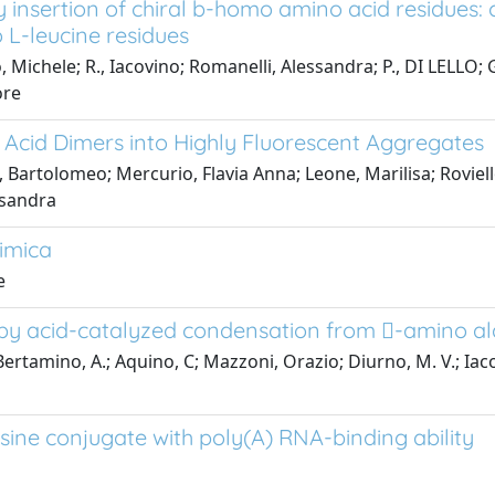
 insertion of chiral b-homo amino acid residues: 
 L-leucine residues
no, Michele; R., Iacovino; Romanelli, Alessandra; P., DI LEL
ore
 Acid Dimers into Highly Fluorescent Aggregates
, Bartolomeo; Mercurio, Flavia Anna; Leone, Marilisa; Roviell
ssandra
himica
e
s by acid-catalyzed condensation from -amino 
tamino, A.; Aquino, C; Mazzoni, Orazio; Diurno, M. V.; Iacov
osine conjugate with poly(A) RNA-binding ability