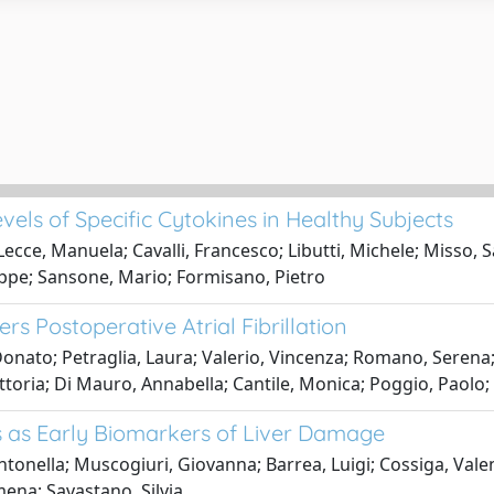
vels of Specific Cytokines in Healthy Subjects
 Lecce, Manuela; Cavalli, Francesco; Libutti, Michele; Misso,
seppe; Sansone, Mario; Formisano, Pietro
rs Postoperative Atrial Fibrillation
nato; Petraglia, Laura; Valerio, Vincenza; Romano, Serena;
toria; Di Mauro, Annabella; Cantile, Monica; Poggio, Paolo; 
s as Early Biomarkers of Liver Damage
 Antonella; Muscogiuri, Giovanna; Barrea, Luigi; Cossiga, Val
ena; Savastano, Silvia