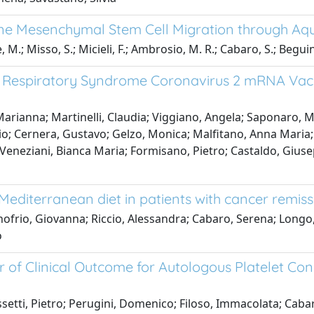
ne Mesenchymal Stem Cell Migration through Aq
 M.; Misso, S.; Micieli, F.; Ambrosio, M. R.; Cabaro, S.; Beguino
 Respiratory Syndrome Coronavirus 2 mRNA Vaccin
 Marianna; Martinelli, Claudia; Viggiano, Angela; Saponaro, M
o; Cernera, Gustavo; Gelzo, Monica; Malfitano, Anna Maria; 
 Veneziani, Bianca Maria; Formisano, Pietro; Castaldo, Giuse
Mediterranean diet in patients with cancer remiss
Onofrio, Giovanna; Riccio, Alessandra; Cabaro, Serena; Longo,
o
 of Clinical Outcome for Autologous Platelet Co
etti, Pietro; Perugini, Domenico; Filoso, Immacolata; Cabar