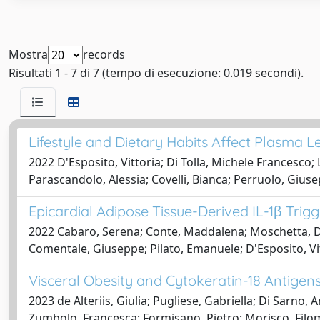
Mostra
records
Risultati 1 - 7 di 7 (tempo di esecuzione: 0.019 secondi).
Lifestyle and Dietary Habits Affect Plasma Le
2022 D'Esposito, Vittoria; Di Tolla, Michele Francesco;
Parascandolo, Alessia; Covelli, Bianca; Perruolo, Giu
Epicardial Adipose Tissue-Derived IL-1β Trigge
2022 Cabaro, Serena; Conte, Maddalena; Moschetta, Do
Comentale, Giuseppe; Pilato, Emanuele; D'Esposito, Vit
Visceral Obesity and Cytokeratin-18 Antigen
2023 de Alteriis, Giulia; Pugliese, Gabriella; Di Sarno,
Zumbolo, Francesca; Formisano, Pietro; Morisco, Filom