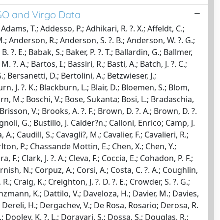
GO and Virgo Data
Marx, J. ?. N.; Mason, K.; Masserot, A.; Massinger, T. ?. J.; Matichard, F.; Matone, L.; Matzner, R. ?. A.; Mavalvala, N.; Mazumder, N.; Mazzolo, G.; Mccarthy, R.; Mcclelland, D. ?. E.; Mcguire, S. ?. C.; Mcintyre, G.; Mciver, J.; Mclin, K.; Meacher, D.; Meadors, G. ?. D.; Mehmet, M.; Meidam, J.; Meinders, M.; Melatos, A.; Mendell, G.; Mercer, R. ?. A.; Meshkov, S.; Messenger, C.; Meyers, P.; Miao, H.; Michel, C.; Mikhailov, E. ?. E.; Milano, Leopoldo; Milde, S.; Miller, J.; Minenkov, Y.; Mingarelli, C. ?. M. ?. F.; Mishra, C.; Mitra, S.; Mitrofanov, V. ?. P.; Mitselmakher, G.; Mittleman, R.; Moe, B.; Moesta, P.; Mohan, M.; Mohapatra, S. ?. R. ?. P.; Moraru, D.; Moreno, G.; Morgado, N.; Morriss, S. ?. R.; Mossavi, K.; Mours, B.; Mow Lowry, C. ?. M.; Mueller, C. ?. L.; Mueller, G.; Mukherjee, S.; Mullavey, A.; Munch, J.; Murphy, D.; Murray, P. ?. G.; Mytidis, A.; Nagy, M. ?. F.; Nanda Kumar, D.; Nardecchia, I.; Naticchioni, L.; Nayak, R. ?. K.; Necula, V.; Nelemans, G.; Neri, I.; Neri, M.; Newton, G.; Nguyen, T.; Nitz, A.; Nocera, F.; Nolting, D.; Normandin, M. ?. E. ?. N.; Nuttall, L. ?. K.; Ochsner, E.; O?dell, J.; Oelker, E.; J. ?. J., Oh; S. ?. H., Oh; Ohme, F.; Oppermann, P.; O?reilly, B.; O?shaughnessy, R.; Osthelder, C.; Ottaway, D. ?. J.; Ottens, R. ?. S.; Overmier, H.; Owen, B. ?. J.; Padilla, C.; Pai, A.; Palashov, O.; Palomba, C.; Pan, H.; Pan, Y.; Pankow, C.; Paoletti, F.; Paoletti, R.; Paris, H.; Pasqualetti, A.; Passaquieti, R.; Passuello, D.; Pedraza, M.; Penn, S.; Perreca, A.; Phelps, M.; Pichot, M.; Pickenpack, M.; Piergiovanni, F.; Pierro, V.; Pinard, L.; Pinto, I. ?. M.; Pitkin, M.; Poeld, J.; Poggiani, R.; Poteomkin, A.; Powell, J.; Prasad, J.; Premachandra, S.; Prestegard, T.; Price, L. ?. R.; Prijatelj, M.; Privitera, S.; Prodi, G. ?. A.; Prokhorov, L.; Puncken, O.; Punturo, M.; Puppo, P.; Qin, J.; Quetschke, V.; Quintero, E.; Quiroga, G.; Quitzow James, R.; Raab, F. ?. J.; Rabeling, D. ?. S.; R?cz, I.; Radkins, H.; Raffai, P.; Raja, S.; Rajalakshmi, G.; Rakhmanov, M.; Ramet, C.; Ramirez, K.; Rapagnani, P.; Raymond, V.; Re, V.; Read, J.; Reed, C. ?. M.; Regimbau, T.; Reid, S.; Reitze, D. ?. H.; Rhoades, E.; Ricci, F.; Riles, K.; Robertson, N. ?. A.; Robinet, F.; Rocchi, A.; Rodruck, M.; Rolland, L.; Rollins, J. ?. G.; Romano, J. ?. D.; Romano, R.; Romanov, G.; Romie, J. ?. H.; Rosi?ska, D.; Rowan, S.; R?diger, A.; Ruggi, P.; Ryan, K.; Salemi, F.; Sammut, L.; Sandberg, V.; Sanders, J. ?. R.; Sannibale, V.; Santiago Prieto, I.; Saracco, E.; Sassolas, B.; Sathyaprakash, B. ?. S.; Saulson, P. ?. R.; Savage, R.; Scheuer, J.; Schilling, R.; Schnabel, R.; Schofield, R. ?. M. ?. S.; Schreiber, E.; Schuette, D.; Schutz, B. ?. F.; Scott, J.; Scott, S. ?. M.; Sellers, D.; Sengupta, A. ?. S.; Sentenac, D.; Sequino, V.; Sergeev, A.; Shaddock, D.; Shah, S.; Shahriar, M. ?. S.; Shaltev, M.; Shapiro, B.; Shawhan, P.; Shoemaker, D. ?. H.; Sidery, T. ?. L.; Siellez, K.; Siemens, X.; Sigg, D.; Simakov, D.; Singer, A.; Singer, L.; Singh, R.; Sintes, A. ?. M.; Slagmolen, B. ?. J. ?. J.; Slutsky, J