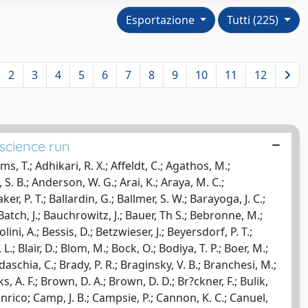
Esportazione
Tutti (225)
2
3
4
5
6
7
8
9
10
11
12
 science run
kov, Y.; Mingarelli, C. M. F.; Mitra, S.; Mitrofanov, V. P.; Mitselmakher, G.; Mittleman, R.; Moe, B.; Mohan, M.; Mohapatra, S. R. P.; Mokler, F.; Moraru, D.; Moreno, G.; Morgado, N.; Mori, T.; Morriss, S. R.; Mossavi, K.; Mours, B.; Mow Lowry, C. M.; Mueller, C. L.; Mueller, G.; Mukherjee, S.; Mullavey, A.; Munch, J.; Murphy, D.; Murray, P. G.; Mytidis, A.; Nagy, M. F.; Nanda Kumar, D.; Nardecchia, I.; Nash, T.; Naticchioni, L.; Nayak, R.; Necula, V.; Nelemans, G.; Neri, I.; Neri, M.; Newton, G.; Nguyen, T.; Nishida, E.; Nishizawa, A.; Nitz, A.; Nocera, F.; Nolting, D.; Normandin, M. E.; Nuttall, L. K.; Ochsner, E.; O?dell, J.; Oelker, E.; Ogin, G. H.; J. J., Oh; S. H., Oh; Ohme, F.; Oppermann, P.; O?reilly, B.; Ortega Larcher, W.; O?shaughnessy, R.; Osthelder, C.; Ott, C. D.; Ottaway, D. J.; Ottens, R. S.; Ou, J.; Overmier, H.; Owen, B. J.; Padilla, C.; Pai, A.; Palomba, C.; Pan, Y.; Pankow, C.; Paoletti, F.; Paoletti, R.; Papa, M. A.; Paris, H.; Pasqualetti, A.; Passaquieti, R.; Passuello, D.; Pedraza, M.; Peiris, P.; Penn, S.; Perreca, A.; Phelps, M.; Pichot, M.; Pickenpack, M.; Piergiovanni, F.; Pierro, V.; Pinard, L.; Pindor, B.; Pinto, I. M.; Pitkin, M.; Poeld, J.; Poggiani, R.; Poole, V.; Poux, C.; Predoi, V.; Prestegard, T.; Price, L. R.; Prijatelj, M.; Principe, M.; Privitera, S.; Prix, R.; Prodi, G. A.; Prokhorov, L.; Puncken, O.; Punturo, M.; Puppo, P.; Quetschke, V.; Quintero, E.; Quitzow James, R.; Raab, F. J.; Rabeling, D. S.; R?cz, I.; Radkins, H.; Raffai, P.; Raja, S.; Rajalakshmi, G.; Rakhmanov, M.; Ramet, C.; Rapagnani, P.; Raymond, V.; Re, V.; Reed, C. M.; Reed, T.; Regimbau, T.; Reid, S.; Reitze, D. H.; Ricci, F.; Riesen, R.; Riles, K.; Robertson, N. A.; Robinet, F.; Rocchi, A.; Roddy, S.; Rodriguez, C.; Rodruck, M.; Roever, C.; Rolland, L.; Rollins, J. G.; Romano, R.; Romanov, G.; Romie, J. H.; Rosi?ska, D.; Rowan, S.; R?diger, A.; Ruggi, P.; Ryan, K.; Salemi, F.; Sammut, L.; Sancho De La Jordana, L.; Sandberg, V.; Sanders, J.; Sannibale, V.; Santiago Prieto, I.; Saracco, E.; Sassolas, B.; Sathyaprakash, B. S.; Saulson, P. R.; Savage, R.; Schilling, R.; Schnabel, R.; Schofield, R. M. S.; Schreiber, E.; Schuette, D.; Schulz, B.; Schutz, B. F.; Schwinberg, P.; Scott, J.; Scott, S. M.; Seifert, F.; Sellers, D.; Sengupta, A. S.; Sentenac, D.; Sequino, V.; Sergeev, A.; Shaddock, D.; Shah, S.; Shahriar, M. S.; Shaltev, M.; Shapiro, B.; Shawhan, P.; Shoemaker, D. H.; Sidery, T. L.; Siellez, K.; Siemens, X.; Sigg, D.; Simakov, D.; Singer, A.; Singer, L.; Sintes, A. M.; Skelton, G. R.; Slagmolen, B. J. J.; Slutsky, J.; Smith, J. R.; Smith, M. R.; Smith, R. J. E.; Smith Lefebvre, N. D.; Soden, K.; Son, E. J.; Sorazu, B.; Souradeep, T.; Sperandio, L.; Staley, A.; Steinert, E.; Steinlechner, J.; Steinlechner, S.; Steplewski, S.; Stevens, D.; Stochino, A