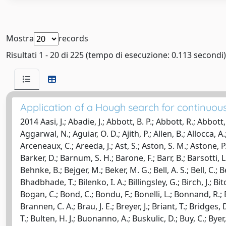
Mostra
records
Risultati 1 - 20 di 225 (tempo di esecuzione: 0.113 secondi)
Application of a Hough search for continuous
2014 Aasi, J.; Abadie, J.; Abbott, B. P.; Abbott, R.; Abbott, T.; Abernathy, M. R.; Accadia, T.; Acernese, F.; Adams, C.; Adams, T.; Adhikari, R. X.; Affeldt, C.; Agathos, M.; Aggarwal, N.; Aguiar, O. D.; Ajith, P.; Allen, B.; Allocca, A.; Amador Ceron, E.; Amariutei, D.; Anderson, R. A.; Anderson, S. B.; Anderson, W. G.; Arai, K.; Araya, M. C.; Arceneaux, C.; Areeda, J.; Ast, S.; Aston, S. M.; Astone, P.; Aufmuth, P.; Aulbert, C.; Austin, L.; Aylott, B. E.; Babak, S.; Baker, P. T.; Ballardin, G.; Ballmer, S. W.; Barayoga, J. C.; Barker, D.; Barnum, S. H.; Barone, F.; Barr, B.; Barsotti, L.; Barsuglia, M.; Barton, M. A.; Bartos, I.; Bassiri, R.; Basti, A.; Batch, J.; Bauchrowitz, J.; Bauer, Th S.; Bebronne, M.; Behnke, B.; Bejger, M.; Beker, M. G.; Bell, A. S.; Bell, C.; Belopolski, I.; Bergmann, G.; Berliner, J. M.; Bersanetti, D.; Bertolini, A.; Bessis, D.; Betzwieser, J.; Beyersdorf, P. T.; Bhadbhade, T.; Bilenko, I. A.; Billingsley, G.; Birch, J.; Bitossi, M.; Bizouard, M. A.; Black, E.; Blackburn, J. K.; Blackburn, L.; Blair, D.; Blom, M.; Bock, O.; Bodiya, T. P.; Boer, M.; Bogan, C.; Bond, C.; Bondu, F.; Bonelli, L.; Bonnand, R.; Bork, R.; Born, M.; Boschi, V.; Bose, S.; Bosi, L.; Bowers, J.; Bradaschia, C.; Brady, P. R.; Braginsky, V. B.; Branchesi, M.; Brannen, C. A.; Brau, J. E.; Breyer, J.; Briant, T.; Bridges, D. O.; Brillet, A.; Brinkmann, M.; Brisson, V.; Britzger, M.; Brooks, A. F.; Brown, D. A.; Brown, D. D.; Br?ckner, F.; Bulik, T.; Bulten, H. J.; Buonanno, A.; Buskulic, D.; Buy, C.; Byer, R. L.; Cadonati, L.; Cagnoli, G.; Bustillo, J. Calder?n.; Calloni, Enrico; Camp, J. B.; Campsie, P.; Cannon, K. C.; Canuel, B.; Cao, J.; Capano, C. D.; Carbognani, F.; Carbone, L.; Caride, S.; Castiglia, A.; Caudill, S.; Cavagli?, M.; Cavalier, F.; Cavalieri, R.; Cella, G.; Cepeda, C.; Cesarini, E.; Chakraborty, R.; Chalermsongsak, T.; Chao, S.; Charlton, P.; Chassande Mottin, E.; Chen, X.; Chen, Y.; Chincarini, A.; Chiummo, A.; Cho, H. S.; Chow, J.; Christensen, N.; Chu, Q.; Chua, S. S. Y.; Chung, S.; Ciani, G.; Clara, F.; Clark, D. E.; Clark, J. A.; Cleva, F.; Coccia, E.; Cohadon, P. F.; Colla, A.; Colombini, M.; Constancio, M.; Conte, A.; Conte, R.; Cook, D.; Corbitt, T. R.; Cordier, M.; Cornish, N.; Corsi, A.; Costa, C. A.; Coughlin, M. W.; Coulon, J. P.; Countryman, S.; Couvares, P.; Coward, D. M.; Cowart, M.; Coyne, D. C.; Craig, K.; Creighton, J. D. E.; Creighton, T. D.; Crowder, S. G.; Cumming, A.; Cunningham, L.; Cuoco, E.; Dahl, K.; Dal Canton, T.; Damjanic, M.; Danilishin, S. L.; D?antonio, S.; Danzmann, K.; Dattilo, V.; Daudert, B.; Daveloza, H.; Davier, M.; Davies, G. S.; Daw, E. J.; Day, R.; Dayanga, T.; Debreczeni, G.; Degallaix, J.; Deleeuw, E.; Del?glise, S.; Del Pozzo, W.; Denker, T.; Dent, T.; Dereli, H.; Dergachev, V.; Derosa, R. T.; De Rosa, Rosario; Desalvo, R.; Dhurandhar, S.; D?az, M.; Dietz, A.; Di Fiore, L.; Di Lieto, A.; Di Palma, I.; Di Virgilio, A.; Dmitry, K.; Donovan, F.; Dooley, K. L.; Doravari, S.; Drago, M.; Drever, R. W. P.; Driggers, J. C.; Du, Z.; Dumas, J. C.; Dwyer, S.; Eberle, T.; Edwards, M.; Effler, A.; Ehrens, P.; Eichholz, J.; Eikenberry, S. S.; Endrhoczi, G.; Essick, R.; Etzel, T.; Evans, K.; Evans, M.; Evans, T.; Factourovich, M.; Fafone, V.; Fairhurst, S.; Fang, Q.; Farinon, S.; Farr, B.; Farr, W.; Favata, M.; Fazi, D.; Fehrmann, H.; Feldbaum, D.; Ferrante, I.; Ferrini, F.; Fidecaro, F.; Finn, L. S.; Fiori, I.; Fish