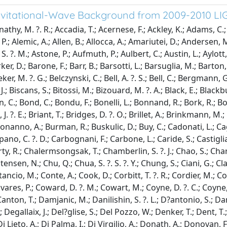
ravitational-Wave Background from 2009-2010 LI
H.; Ehrens, P.; Eichholz, J.; Eikenberry, S. ?. S.; Endr?czi, G.; Essick, R.; Etzel, T.; Evans, M.; Evans, T.; Factourovich, M.; Fafone, V.; Fairhurst, S.; Fang, Q.; Farinon, S.; Farr, B.; Farr, W. ?. M.; Favata, M.; Fehrmann, H.; Fejer, M. ?. M.; Feldbaum, D.; Feroz, F.; Ferrante, I.; Ferrini, F.; Fidecaro, F.; Finn, L. ?. S.; Fiori, I.; Fisher, R. ?. P.; Flaminio, R.; Fournier, J. D.; Franco, S.; Frasca, S.; Frasconi, F.; Frede, M.; Frei, Z.; Freise, A.; Frey, R.; Fricke, T. ?. T.; Fritschel, P.; Frolov, V. ?. V.; Fulda, P.; Fyffe, M.; Gair, J.; Gammaitoni, L.; Gaonkar, S.; Garufi, Fabio; Gehrels, N.; Gemme, G.; Genin, E.; Gennai, A.; Ghosh, S.; Giaime, J. ?. A.; Giardina, K. ?. D.; Giazotto, A.; Gill, C.; Gleason, J.; Goetz, E.; Goetz, R.; Gondan, L.; Gonz?lez, G.; Gordon, N.; Gorodetsky, M. ?. L.; Gossan, S.; Go?ler, S.; Gouaty, R.; Gr?f, C.; Graff, P. ?. B.; Granata, M.; Grant, A.; Gras, S.; Gray, C.; Greenhalgh, R. ?. J. ?. S.; Gretarsson, A. ?. M.; Groot, P.; Grote, H.; Grover, K.; Grunewald, S.; Guidi, G. ?. M.; Guido, C.; Gushwa, K.; Gustafson, E. ?. K.; Gustafson, R.; Hammer, D.; Hammond, G.; Hanke, M.; Hanks, J.; Hanna, C.; Hanson, J.; Harms, J.; Harry, G. ?. M.; Harry, I. ?. W.; Harstad, E. ?. D.; Hart, M.; Hartman, M. ?. T.; Haster, C. J.; Haughian, K.; Heidmann, A.; Heintze, M.; Heitmann, H.; Hello, P.; Hemming, G.; Hendry, M.; Heng, I. ?. S.; Heptonstall, A. ?. W.; Heurs, M.; Hewitson, M.; Hild, S.; Hoak, D.; Hodge, K. ?. A.; Holt, K.; Hooper, S.; Hopkins, P.; Hosken, D. ?. J.; Hough, J.; Howell, E. ?. J.; Hu, Y.; Huerta, E.; Hughey, B.; Husa, S.; Huttner, S. ?. H.; Huynh, M.; Huynh Dinh, T.; Ingram, D. ?. R.; Inta, R.; Isogai, T.; Ivanov, A.; Iyer, B. ?. R.; Izumi, K.; Jacobson, M.; James, E.; Jang, H.; Jaranowski, P.; Ji, Y.; Jim?nez Forteza, F.; Johnson, W. ?. W.; Jones, D. ?. I.; Jones, R.; Jonker, R. ?. J. ?. G.; Ju, L.; Haris, K.; Kalmus, P.; Kalogera, V.; Kandhasamy, S.; Kang, G.; Kanner, J. ?. B.; Karlen, J.; Kasprzack, M.; Katsavounidis, E.; Katzman, W.; Kaufer, H.; Kawabe, K.; Kawazoe, F.; K?f?lian, F.; Keiser, G. ?. M.; Keitel, D.; Kelley, D. ?. B.; Kells, W.; Khalaidovski, A.; Khalili, F. ?. Y.; Khazanov, E. ?. A.; Kim, C.; Kim, K.; Kim, N.; Kim, N. ?. G.; Kim, Y. M.; King, E. ?. J.; King, P. ?. J.; Kinzel, D. ?. L.; Kissel, J. ?. S.; Klimenko, S.; Kline, J.; Koehlenbeck, S.; Kokeyama, K.; Kondrashov, V.; Koranda, S.; Korth, W. ?. Z.; Kowalska, I.; Kozak, D. ?. B.; Kremin, A.; Kringel, V.; Kr?lak, A.; Kuehn, G.; Kumar, A.; Kumar, P.; Kumar, R.; Kuo, L.; Kutynia, A.; Kwee, P.; Landry, M.; Lantz, B.; Larson, S.; Lasky, P. ?. D.; Lawrie, C.; Lazzarini, A.; Lazzaro, C.; Leaci, P.; Leavey, S.; Lebigot, E. ?. O.; Lee, C. H.; Lee, H. ?. K.; Lee, H. ?. M.; Lee, J.; Leonardi, M.; Leong, J. ?. R.; Le Roux, A.; Leroy, N.; Letendre, N.; Levin, Y.; Levine, B.; Lewis, J.; T. ?. G. ?. F., Li; Libbrecht, K.; Libson, A.; Lin, A. ?. C.; Littenberg, T. ?. B.; Litvine, V.; Lockerbie, N. ?. A.; Lockett, V.; Lodhia, D.; Loew, K.; Logue, J.; Lombardi, A. ?. L.; Lorenzini, M.; Loriette, V.; Lormand, M.; Losurdo, G.; Lough, J.; Lubinski, M. ?. J.; L?ck, H.; Luijten, E.; Lundgren, A. ?. P.; Lynch, R.; Ma, Y.; Macarthur, J.; Macdonald, E. ?. P.; Macdonald, T.; Machenschalk, B.; Macinnis, M.; Macleod, D. ?. M.; Magana Sandoval, F.; Mageswaran, M.; Maglione, C.; Mailand, K.; Majorana, E.; Maksimovic, I.; Malvezzi, V.; Man, N.; Manca, G. ?. M.; Mandel, I.; Mandic, V.; Mangano, V.; Mangini, N.; Mantovani, M.; Marchesoni, F.; Marion, F.; M?rka, S.; M?rka, Z.; Markosyan, A.; Maros, E.; Marque, J.; Martelli, F.; Martin, I. ?. W.; Martin, R. ?. M.; Martinelli, L.; Martynov, D.; 