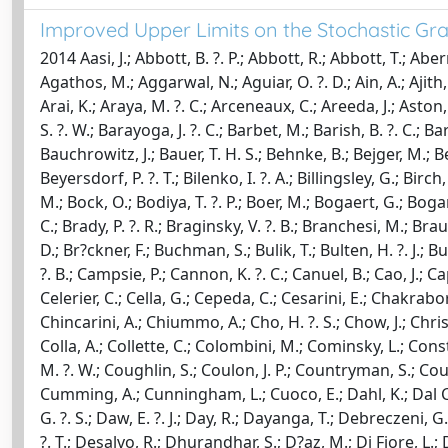
Improved Upper Limits on the Stochastic G
2014 Aasi, J.; Abbott, B. ?. P.; Abbott, R.; Abbott, T.; Abernathy, M. ?. R.; Accadia, T.; Acernese, F.; Ackley, K.; Adams, C.; Adams, T.; Addesso, P.; Adhikari, R. ?. X.; Affeldt, C.; Agathos, M.; Aggarwal, N.; Aguiar, O. ?. D.; Ain, A.; Ajith, P.; Alemic, A.; Allen, B.; Allocca, A.; Amariutei, D.; Andersen, M.; Anderson, R.; Anderson, S. ?. B.; Anderson, W. ?. G.; Arai, K.; Araya, M. ?. C.; Arceneaux, C.; Areeda, J.; Aston, S. ?. M.; Astone, P.; Aufmuth, P.; Aulbert, C.; Austin, L.; Aylott, B. ?. E.; Babak, S.; Baker, P. ?. T.; Ballardin, G.; Ballmer, S. ?. W.; Barayoga, J. ?. C.; Barbet, M.; Barish, B. ?. C.; Barker, D.; Barone, F.; Barr, B.; Barsotti, L.; Barsuglia, M.; Barton, M. ?. A.; Bartos, I.; Bassiri, R.; Basti, A.; Batch, J. ?. C.; Bauchrowitz, J.; Bauer, T. H. S.; Behnke, B.; Bejger, M.; Beker, M. ?. G.; Belczynski, C.; Bell, A. ?. S.; Bell, C.; Bergmann, G.; Bersanetti, D.; Bertolini, A.; Betzwieser, J.; Beyersdorf, P. ?. T.; Bilenko, I. ?. A.; Billingsley, G.; Birch, J.; Biscans, S.; Bitossi, M.; Bizouard, M. ?. A.; Black, E.; Blackburn, J. ?. K.; Blackburn, L.; Blair, D.; Bloemen, S.; Blom, M.; Bock, O.; Bodiya, T. ?. P.; Boer, M.; Bogaert, G.; Bogan, C.; Bond, C.; Bondu, F.; Bonelli, L.; Bonnand, R.; Bork, R.; Born, M.; Boschi, V.; Bose, Sukanta; Bosi, L.; Bradaschia, C.; Brady, P. ?. R.; Braginsky, V. ?. B.; Branchesi, M.; Brau, J. ?. E.; Briant, T.; Bridges, D. ?. O.; Brillet, A.; Brinkmann, M.; Brisson, V.; Brooks, A. ?. F.; Brown, D. ?. A.; Brown, D. ?. D.; Br?ckner, F.; Buchman, S.; Bulik, T.; Bulten, H. ?. J.; Buonanno, A.; Burman, R.; Buskulic, D.; Buy, C.; Cadonati, L.; Cagnoli, G.; Bustillo, J. Calder?n.; Calloni, Enrico; Camp, J. ?. B.; Campsie, P.; Cannon, K. ?. C.; Canuel, B.; Cao, J.; Capano, C. ?. D.; Carbognani, F.; Carbone, L.; Caride, S.; Castiglia, A.; Caudill, S.; Cavagli?, M.; Cavalier, F.; Cavalieri, R.; Celerier, C.; Cella, G.; Cepeda, C.; Cesarini, E.; Chakraborty, R.; Chalermsongsak, T.; Chamberlin, S. ?. J.; Chao, S.; Charlton, P.; Chassande Mottin, E.; Chen, X.; Chen, Y.; Chincarini, A.; Chiummo, A.; Cho, H. ?. S.; Chow, J.; Christensen, N.; Chu, Q.; Chua, S. ?. S. ?. Y.; Chung, S.; Ciani, G.; Clara, F.; Clark, J. ?. A.; Cleva, F.; Coccia, E.; Cohadon, P. F.; Colla, A.; Collette, C.; Colombini, M.; Cominsky, L.; Constancio, M.; Conte, A.; Cook, D.; Corbitt, T. ?. R.; Cordier, M.; Cornish, N.; Corpuz, A.; Corsi, A.; Costa, C. ?. A.; Coughlin, M. ?. W.; Coughlin, S.; Coulon, J. P.; Countryman, S.; Couvares, P.; Coward, D. ?. M.; Cowart, M.; Coyne, D. ?. C.; Coyne, R.; Craig, K.; Creighton, J. ?. D. ?. E.; Crowder, S. ?. G.; Cumming, A.; Cunningham, L.; Cuoco, E.; Dahl, K.; Dal Canton, T.; Damjanic, M.; Danilishin, S. ?. L.; D?antonio, S.; Danzmann, K.; Dattilo, V.; Daveloza, H.; Davier, M.; Davies, G. ?. S.; Daw, E. ?. J.; Day, R.; Dayanga, T.; Debreczeni, G.; Degallaix, J.; Del?glise, S.; Del Pozzo, W.; Denker, T.; Dent, T.; Dereli, H.; Dergachev, V.; De Rosa, Rosario; Derosa, R. ?. T.; Desalvo, R.; Dhurandhar, S.; D?az, M.; Di Fiore, L.; Di Lieto, A.; Di Palma, I.; Di Virgilio, A.; Donath, A.; Donovan, F.; Dooley, K. ?. L.; Doravari, S.; Dossa, S.; Douglas, R.; Downes, T. ?. P.; Drago, M.; Drever, R. ?. W. ?. P.; Driggers, J. ?. C.; Du, Z.; Dwyer, S.; Eberle, T.; Edo, T.; Edwards, M.; Effler, A.; Eggenstein, 