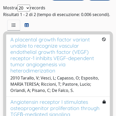
Mostra
records
Risultati 1 - 2 di 2 (tempo di esecuzione: 0.006 secondi).
A placental growth factor variant
unable to recognize vascular
endothelial growth factor (VEGF)
receptor-1 inhibits VEGF-dependent
tumor angiogenesis via
heterodimerization
2010 Tarallo, V; Vesci, L; Capasso, O; Esposito,
MARIA TERESA; Riccioni, T; Pastore, Lucio;
Orlandi, A; Pisano, C; De Falco, S.
Angiotensin receptor I stimulates
osteoprogenitor proliferation through
TGFβ-mediated signaling