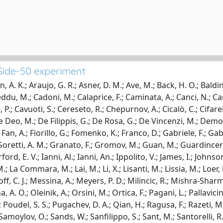
Side-50 experiment
 A. K.; Araujo, G. R.; Asner, D. M.; Ave, M.; Back, H. O.; Baldin, 
du, M.; Cadoni, M.; Calaprice, F.; Caminata, A.; Canci, N.; Cand
, P.; Cavuoti, S.; Cereseto, R.; Chepurnov, A.; Cicalò, C.; Cifare
e Deo, M.; De Filippis, G.; De Rosa, G.; De Vincenzi, M.; Demont
Fan, A.; Fiorillo, G.; Fomenko, K.; Franco, D.; Gabriele, F.; Gabr
 Goretti, A. M.; Granato, F.; Gromov, M.; Guan, M.; Guardincerr
d, E. V.; Ianni, Al.; Ianni, An.; Ippolito, V.; James, I.; Johnso
.; La Commara, M.; Lai, M.; Li, X.; Lisanti, M.; Lissia, M.; Loer,
off, C. J.; Messina, A.; Meyers, P. D.; Milincic, R.; Mishra-Sha
A. O.; Oleinik, A.; Orsini, M.; Ortica, F.; Pagani, L.; Pallavicin
S.; Poudel, S. S.; Pugachev, D. A.; Qian, H.; Ragusa, F.; Razeti, 
 Samoylov, O.; Sands, W.; Sanfilippo, S.; Sant, M.; Santorelli, R.