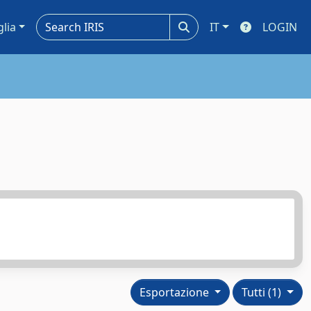
glia
IT
LOGIN
Esportazione
Tutti (1)