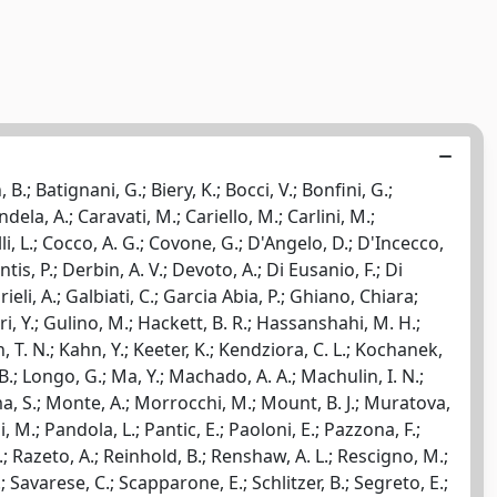
B.; Batignani, G.; Biery, K.; Bocci, V.; Bonfini, G.;
ela, A.; Caravati, M.; Cariello, M.; Carlini, M.;
lli, L.; Cocco, A. G.; Covone, G.; D'Angelo, D.; D'Incecco,
is, P.; Derbin, A. V.; Devoto, A.; Di Eusanio, F.; Di
ieli, A.; Galbiati, C.; Garcia Abia, P.; Ghiano, Chiara;
i, Y.; Gulino, M.; Hackett, B. R.; Hassanshahi, M. H.;
n, T. N.; Kahn, Y.; Keeter, K.; Kendziora, C. L.; Kochanek,
 B.; Longo, G.; Ma, Y.; Machado, A. A.; Machulin, I. N.;
rma, S.; Monte, A.; Morrocchi, M.; Mount, B. J.; Muratova,
i, M.; Pandola, L.; Pantic, E.; Paoloni, E.; Pazzona, F.;
M.; Razeto, A.; Reinhold, B.; Renshaw, A. L.; Rescigno, M.;
; Savarese, C.; Scapparone, E.; Schlitzer, B.; Segreto, E.;