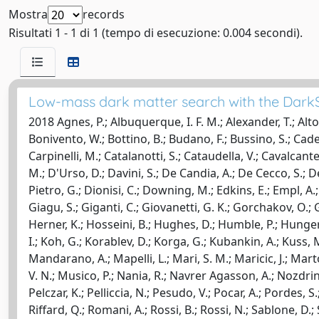
Mostra
records
Risultati 1 - 1 di 1 (tempo di esecuzione: 0.004 secondi).
Low-mass dark matter search with the Dark
2018 Agnes, P.; Albuquerque, I. F. M.; Alexander, T.; Alton,
Bonivento, W.; Bottino, B.; Budano, F.; Bussino, S.; Caded
Carpinelli, M.; Catalanotti, S.; Cataudella, V.; Cavalcante
M.; D'Urso, D.; Davini, S.; De Candia, A.; De Cecco, S.; D
Pietro, G.; Dionisi, C.; Downing, M.; Edkins, E.; Empl, A.; 
Giagu, S.; Giganti, C.; Giovanetti, G. K.; Gorchakov, O.;
Herner, K.; Hosseini, B.; Hughes, D.; Humble, P.; Hungerfor
I.; Koh, G.; Korablev, D.; Korga, G.; Kubankin, A.; Kuss, M
Mandarano, A.; Mapelli, L.; Mari, S. M.; Maricic, J.; Mart
V. N.; Musico, P.; Nania, R.; Navrer Agasson, A.; Nozdrina, 
Pelczar, K.; Pelliccia, N.; Pesudo, V.; Pocar, A.; Pordes, 
Riffard, Q.; Romani, A.; Rossi, B.; Rossi, N.; Sablone, D.;