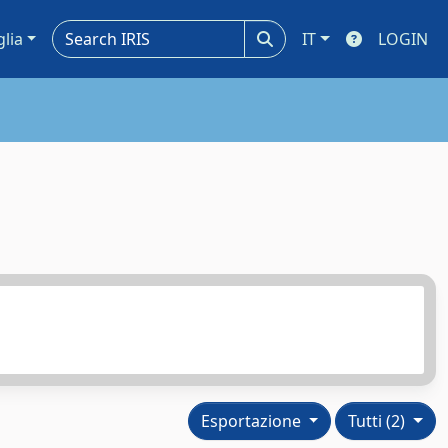
glia
IT
LOGIN
Esportazione
Tutti (2)