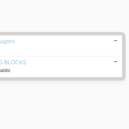
Sugars
NG BLOCKS
ualdo