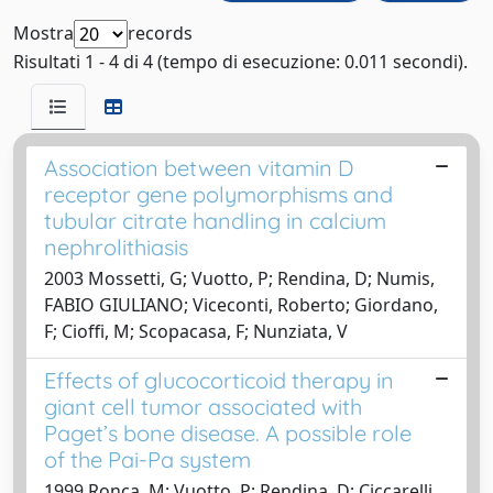
Mostra
records
Risultati 1 - 4 di 4 (tempo di esecuzione: 0.011 secondi).
Association between vitamin D
receptor gene polymorphisms and
tubular citrate handling in calcium
nephrolithiasis
2003 Mossetti, G; Vuotto, P; Rendina, D; Numis,
FABIO GIULIANO; Viceconti, Roberto; Giordano,
F; Cioffi, M; Scopacasa, F; Nunziata, V
Effects of glucocorticoid therapy in
giant cell tumor associated with
Paget’s bone disease. A possible role
of the Pai-Pa system
1999 Ronca, M; Vuotto, P; Rendina, D; Ciccarelli,