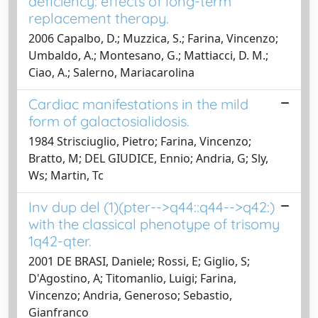
deficiency: effects of long-term
replacement therapy.
2006 Capalbo, D.; Muzzica, S.; Farina, Vincenzo;
Umbaldo, A.; Montesano, G.; Mattiacci, D. M.;
Ciao, A.; Salerno, Mariacarolina
Cardiac manifestations in the mild
form of galactosialidosis.
1984 Strisciuglio, Pietro; Farina, Vincenzo;
Bratto, M; DEL GIUDICE, Ennio; Andria, G; Sly,
Ws; Martin, Tc
Inv dup del (1)(pter-->q44::q44-->q42:)
with the classical phenotype of trisomy
1q42-qter.
2001 DE BRASI, Daniele; Rossi, E; Giglio, S;
D'Agostino, A; Titomanlio, Luigi; Farina,
Vincenzo; Andria, Generoso; Sebastio,
Gianfranco