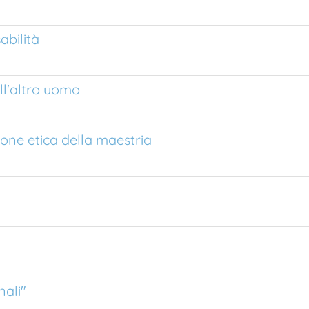
abilità
ll'altro uomo
ione etica della maestria
nali"