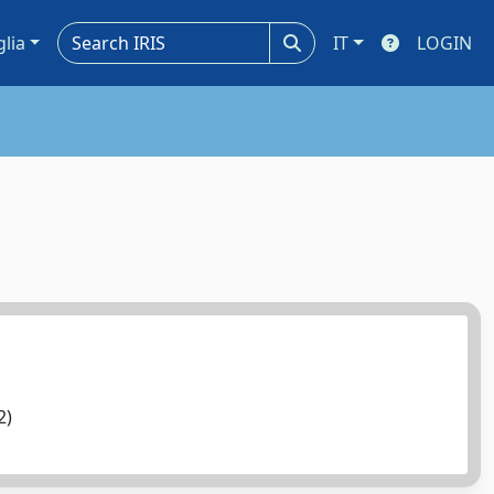
glia
IT
LOGIN
12)