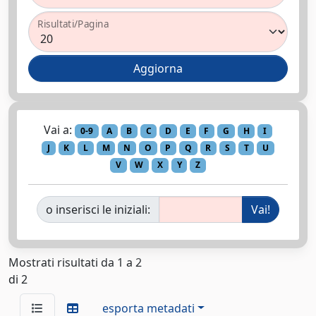
Risultati/Pagina
Vai a:
0-9
A
B
C
D
E
F
G
H
I
J
K
L
M
N
O
P
Q
R
S
T
U
V
W
X
Y
Z
o inserisci le iniziali:
Mostrati risultati da 1 a 2
di 2
esporta metadati