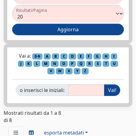
Risultati/Pagina
Vai a:
0-9
A
B
C
D
E
F
G
H
I
J
K
L
M
N
O
P
Q
R
S
T
U
V
W
X
Y
Z
o inserisci le iniziali:
Mostrati risultati da 1 a 8
di 8
esporta metadati