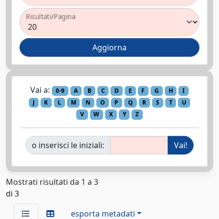
Risultati/Pagina
Vai a:
0-9
A
B
C
D
E
F
G
H
I
J
K
L
M
N
O
P
Q
R
S
T
U
V
W
X
Y
Z
o inserisci le iniziali:
Mostrati risultati da 1 a 3
di 3
esporta metadati