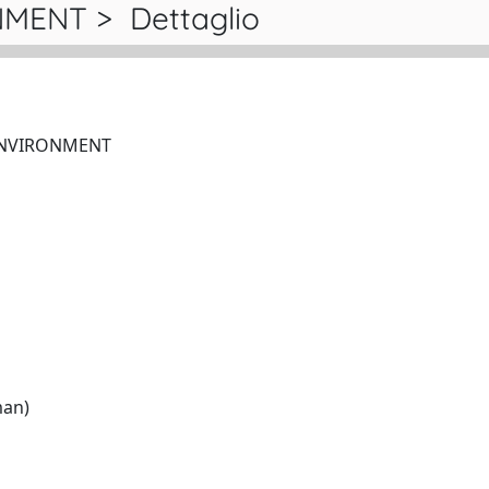
MENT > Dettaglio
SCIENCE OF THE TOTAL ENVIRONMENT
English:(French and German)