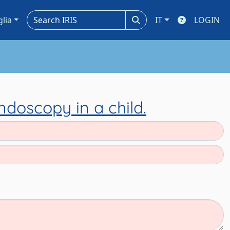
glia
IT
LOGIN
ndoscopy in a child.