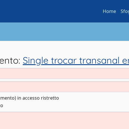
Home
Sfo
mento:
Single trocar transanal e
cumento) in accesso ristretto
to