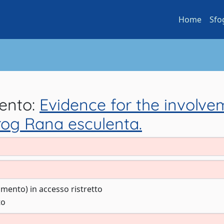
Home
Sfo
mento:
Evidence for the involve
rog Rana esculenta.
cumento) in accesso ristretto
to