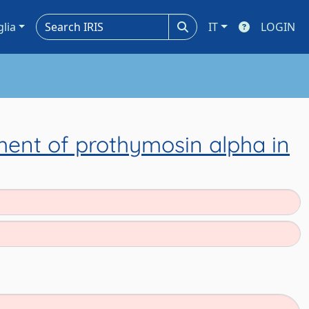
glia
IT
LOGIN
ment of prothymosin alpha in