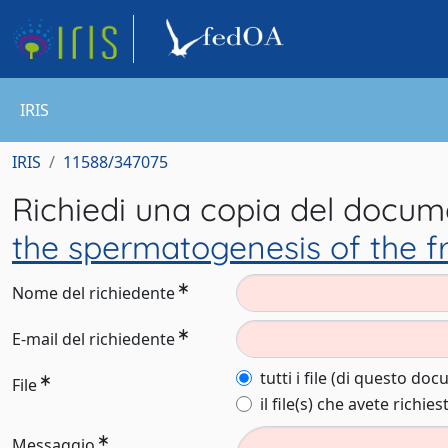
IRIS
IRIS
11588/347075
Richiedi una copia del docu
the spermatogenesis of the f
Nome del richiedente
E-mail del richiedente
tutti i file (di questo do
File
il file(s) che avete richies
Messaggio