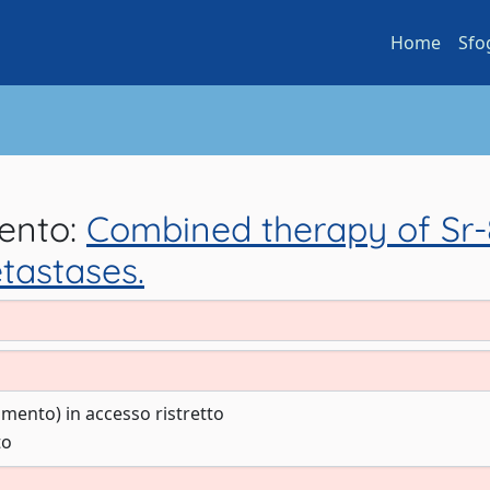
Home
Sfo
mento:
Combined therapy of Sr-8
tastases.
cumento) in accesso ristretto
to