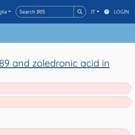
glia
IT
LOGIN
9 and zoledronic acid in