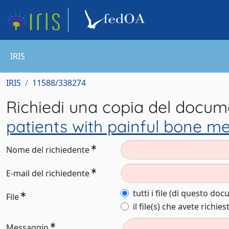
IRIS
IRIS
11588/338274
Richiedi una copia del docu
patients with painful bone me
Nome del richiedente
E-mail del richiedente
tutti i file (di questo do
File
il file(s) che avete richies
Messaggio