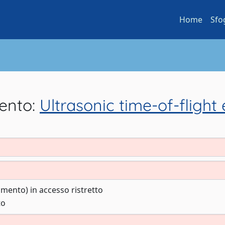
Home
Sfo
mento:
Ultrasonic time-of-fligh
cumento) in accesso ristretto
to