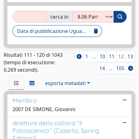
cerca in
Data di pubblicazione Uguale [2000 TO 2009]
Risultati 111 - 120 di 1043
1
...
10
11
12
13
(tempo di esecuzione:
14
...
105
0.269 secondi).
esporta metadati
Membro
2007 DE SIMONE, Giovanni
direttore della collana "Il
Palcoscenico" (Caserta, Spring
Edizioni)