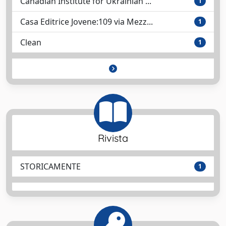
Canadian Institute for Ukrainian ...
1
Casa Editrice Jovene:109 via Mezz...
1
Clean
1
Rivista
STORICAMENTE
1