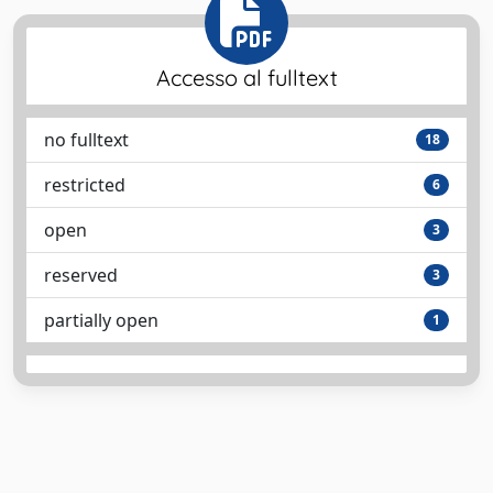
Accesso al fulltext
no fulltext
18
restricted
6
open
3
reserved
3
partially open
1
Powered by
IRIS
-
about IRIS
-