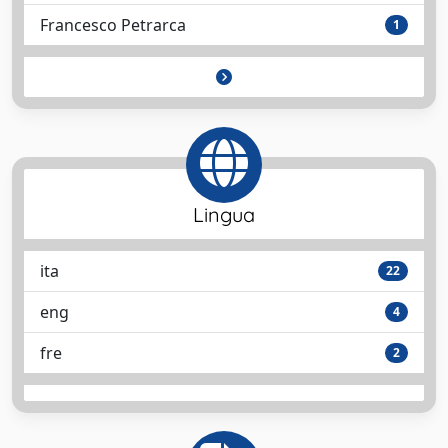
Francesco Petrarca
1
Lingua
ita
22
eng
4
fre
2