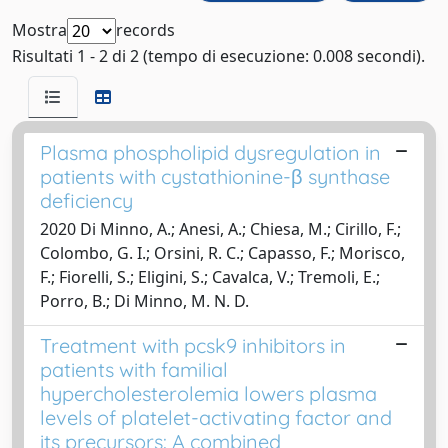
Mostra
records
Risultati 1 - 2 di 2 (tempo di esecuzione: 0.008 secondi).
Plasma phospholipid dysregulation in
patients with cystathionine-β synthase
deficiency
2020 Di Minno, A.; Anesi, A.; Chiesa, M.; Cirillo, F.;
Colombo, G. I.; Orsini, R. C.; Capasso, F.; Morisco,
F.; Fiorelli, S.; Eligini, S.; Cavalca, V.; Tremoli, E.;
Porro, B.; Di Minno, M. N. D.
Treatment with pcsk9 inhibitors in
patients with familial
hypercholesterolemia lowers plasma
levels of platelet-activating factor and
its precursors: A combined