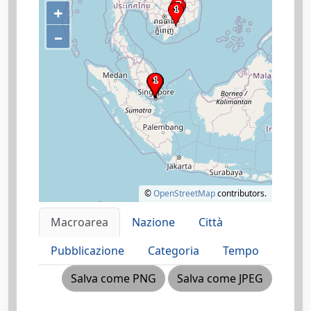
+
–
©
OpenStreetMap
contributors.
Macroarea
Nazione
Città
Pubblicazione
Categoria
Tempo
Salva come PNG
Salva come JPEG