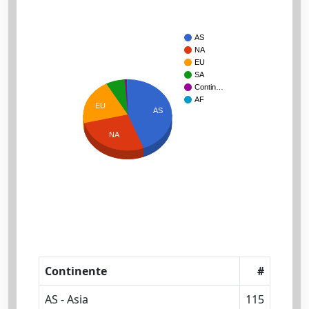
AS
NA
EU
SA
Contin…
AF
EU
AS
NA
Continente
#
AS - Asia
115