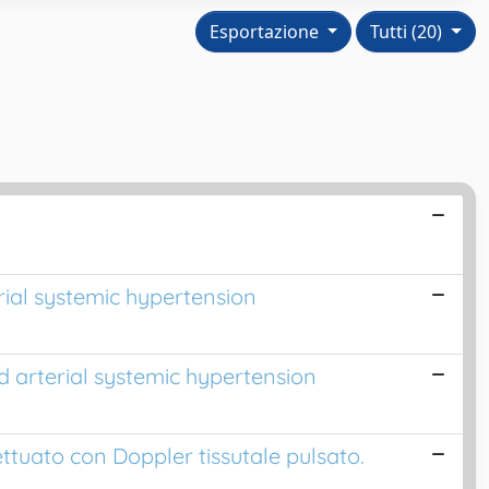
Esportazione
Tutti (20)
erial systemic hypertension
d arterial systemic hypertension
fettuato con Doppler tissutale pulsato.