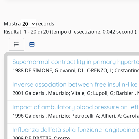
Mostra
records
Risultati 1 - 20 di 20 (tempo di esecuzione: 0.042 secondi).
Supernormal contractility in primary hyperte
1988 DE SIMONE, Giovanni; DI LORENZO, L; Costantino,
Inverse association between free insulin-like
2001 Galderisi, Maurizio; Vitale, G; Lupoli, G; Barbieri, 
Impact of ambulatory blood pressure on left 
1996 Galderisi, Maurizio; Petrocelli, A; Alfieri, A; Garof
Influenza dell’età sulla funzione longitudinale
2009 DE DIVITIIS, Oreste