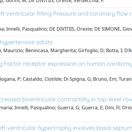
 Gorini, M; DE DIVITIIS, Oreste; Verdecchia, P.
t ventricular filling Pressure and coronary flow 
ena; Innelli, Pasqualino; DE DIVITIIS, Oreste; DE SIMONE, Gio
hypertensive adults
 Maurizio; Benincasa, Margherita; Girfoglio, D; Botta, I; D’
 Factor receptor expression on human cardiomyo
dogana, P; Castaldo, Clotilde; Di Spigna, G; Bruno, Em; Tu
creased biventricular contractility in top-level ro
ria; Innelli, Pasqualino; Guerra, G; Guerra, E; Dini, Fl; Orio
ft ventricular hypertrophy involves basal septum