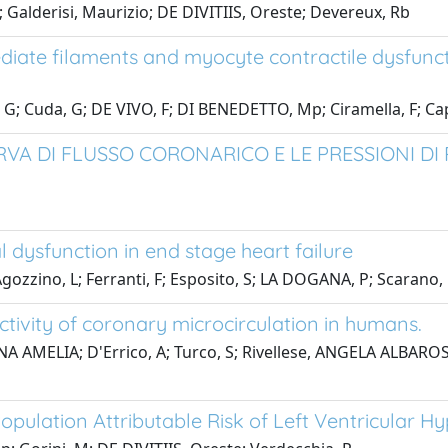
alderisi, Maurizio; DE DIVITIIS, Oreste; Devereux, Rb
iate filaments and myocyte contractile dysfuncti
; Cuda, G; DE VIVO, F; DI BENEDETTO, Mp; Ciramella, F; Cap
VA DI FLUSSO CORONARICO E LE PRESSIONI DI
dysfunction in end stage heart failure
zzino, L; Ferranti, F; Esposito, S; LA DOGANA, P; Scarano, 
tivity of coronary microcirculation in humans.
NNA AMELIA; D'Errico, A; Turco, S; Rivellese, ANGELA ALBAROS
opulation Attributable Risk of Left Ventricular H