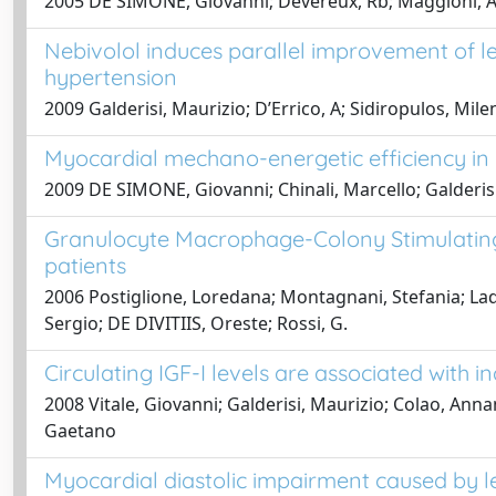
2005 DE SIMONE, Giovanni; Devereux, Rb; Maggioni, Ap;
Nebivolol induces parallel improvement of lef
hypertension
2009 Galderisi, Maurizio; D’Errico, A; Sidiropulos, Mil
Myocardial mechano-energetic efficiency in 
2009 DE SIMONE, Giovanni; Chinali, Marcello; Galderisi,
Granulocyte Macrophage-Colony Stimulating
patients
2006 Postiglione, Loredana; Montagnani, Stefania; La
Sergio; DE DIVITIIS, Oreste; Rossi, G.
Circulating IGF-I levels are associated with in
2008 Vitale, Giovanni; Galderisi, Maurizio; Colao, Annama
Gaetano
Myocardial diastolic impairment caused by le