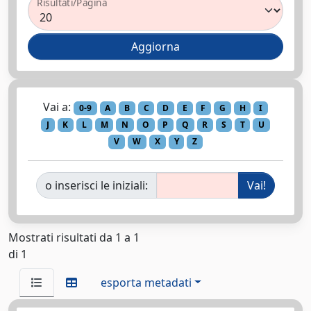
Risultati/Pagina
Vai a:
0-9
A
B
C
D
E
F
G
H
I
J
K
L
M
N
O
P
Q
R
S
T
U
V
W
X
Y
Z
o inserisci le iniziali:
Mostrati risultati da 1 a 1
di 1
esporta metadati