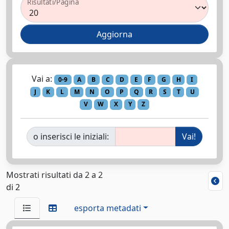
Risultati/Pagina
Vai a:
0-9
A
B
C
D
E
F
G
H
I
J
K
L
M
N
O
P
Q
R
S
T
U
V
W
X
Y
Z
o inserisci le iniziali:
Mostrati risultati da 2 a 2
di 2
esporta metadati