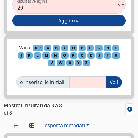
Risultati/Pagina
Vai a:
0-9
A
B
C
D
E
F
G
H
I
J
K
L
M
N
O
P
Q
R
S
T
U
V
W
X
Y
Z
o inserisci le iniziali:
Mostrati risultati da 3 a 8
di 8
esporta metadati