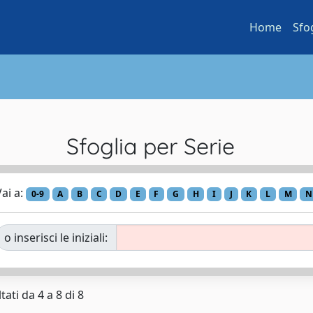
Home
Sfo
Sfoglia per Serie
ai a:
0-9
A
B
C
D
E
F
G
H
I
J
K
L
M
N
o inserisci le iniziali:
tati da 4 a 8 di 8