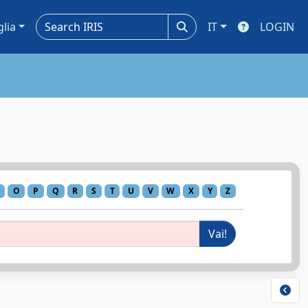
glia
IT
LOGIN
O
P
Q
R
S
T
U
V
W
X
Y
Z