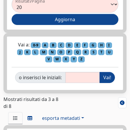
Risultati/Pagina
Vai a:
0-9
A
B
C
D
E
F
G
H
I
J
K
L
M
N
O
P
Q
R
S
T
U
V
W
X
Y
Z
o inserisci le iniziali:
Mostrati risultati da 3 a 8
di 8
esporta metadati